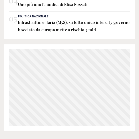
04
Uno più uno fa undici di Elisa Fossati
05
POLITICA NAZIONALE
Infrastrutture: Iaria (M5S), su lotto unico intercity governo
bocciato da europa mette a rischio 3 mld