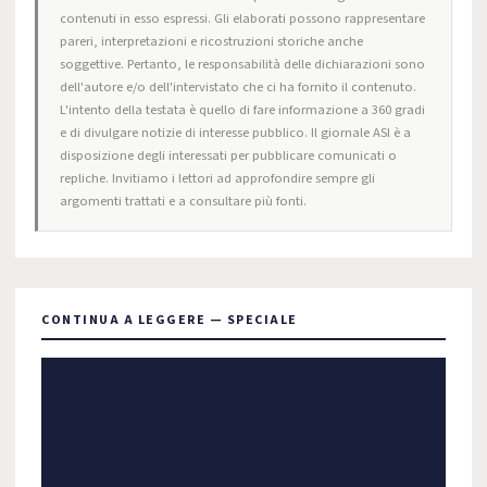
contenuti in esso espressi. Gli elaborati possono rappresentare
pareri, interpretazioni e ricostruzioni storiche anche
soggettive. Pertanto, le responsabilità delle dichiarazioni sono
dell'autore e/o dell'intervistato che ci ha fornito il contenuto.
L'intento della testata è quello di fare informazione a 360 gradi
e di divulgare notizie di interesse pubblico. Il giornale ASI è a
disposizione degli interessati per pubblicare comunicati o
repliche. Invitiamo i lettori ad approfondire sempre gli
argomenti trattati e a consultare più fonti.
CONTINUA A LEGGERE — SPECIALE