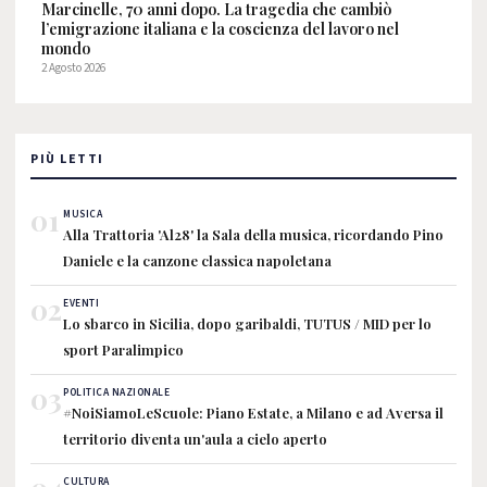
Marcinelle, 70 anni dopo. La tragedia che cambiò
l’emigrazione italiana e la coscienza del lavoro nel
mondo
2 Agosto 2026
PIÙ LETTI
01
MUSICA
Alla Trattoria 'Al28' la Sala della musica, ricordando Pino
Daniele e la canzone classica napoletana
02
EVENTI
Lo sbarco in Sicilia, dopo garibaldi, TUTUS / MID per lo
sport Paralimpico
03
POLITICA NAZIONALE
#NoiSiamoLeScuole: Piano Estate, a Milano e ad Aversa il
territorio diventa un'aula a cielo aperto
CULTURA