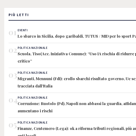
PIÙ LETTI
01
EVENTI
Lo sbarco in Sicilia, dopo garibaldi, TUTUS / MID per lo sport 
02
POLITICA NAZIONALE
Scuola, Tiso(Acc. Iniziativa Comune): “Uso IA rischia di ridurre
critico”
03
POLITICA NAZIONALE
Migranti, Mennuni (FdI): crollo sbarchi risultato governo, Ue s
tracciata dall'Italia
04
POLITICA NAZIONALE
Corruzione: Ruotolo (Pd), Napoli non abbassi la guardia, affidam
aumentano i rischi
05
POLITICA NAZIONALE
Finanze, Centemero (Lega): ok a riforma tributi regionali, più 
enti locali