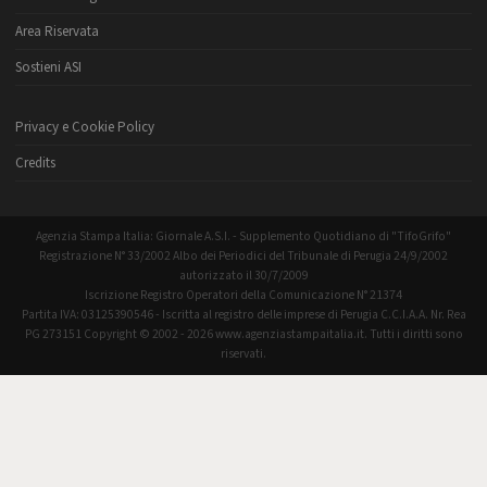
Area Riservata
Sostieni ASI
Privacy e Cookie Policy
Credits
Agenzia Stampa Italia: Giornale A.S.I. - Supplemento Quotidiano di "TifoGrifo"
Registrazione N° 33/2002 Albo dei Periodici del Tribunale di Perugia 24/9/2002
autorizzato il 30/7/2009
Iscrizione Registro Operatori della Comunicazione N° 21374
Partita IVA: 03125390546 - Iscritta al registro delle imprese di Perugia C.C.I.A.A. Nr. Rea
PG 273151 Copyright © 2002 - 2026 www.agenziastampaitalia.it. Tutti i diritti sono
riservati.