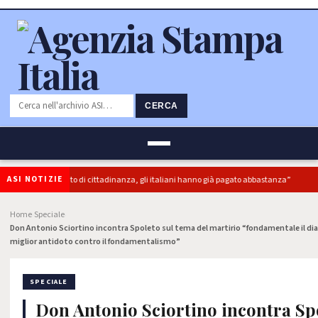
CERCA
ASI NOTIZIE
perbonus e reddito di cittadinanza, gli italiani hanno già pagato abbastanza”
Home
Speciale
›
›
Don Antonio Sciortino incontra Spoleto sul tema del martirio “fondamentale il dialog
miglior antidoto contro il fondamentalismo”
SPECIALE
Don Antonio Sciortino incontra Sp