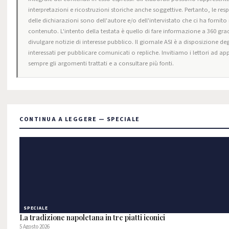
interpretazioni e ricostruzioni storiche anche soggettive. Pertanto, le res
delle dichiarazioni sono dell'autore e/o dell'intervistato che ci ha fornito i
contenuto. L'intento della testata è quello di fare informazione a 360 grad
divulgare notizie di interesse pubblico. Il giornale ASI è a disposizione deg
interessati per pubblicare comunicati o repliche. Invitiamo i lettori ad ap
sempre gli argomenti trattati e a consultare più fonti.
CONTINUA A LEGGERE — SPECIALE
SPECIALE
La tradizione napoletana in tre piatti iconici
5 Agosto 2026