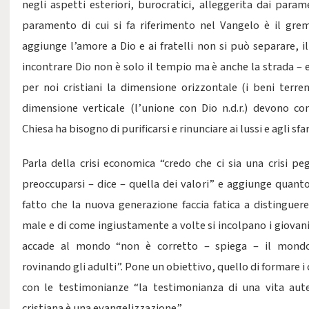
negli aspetti esteriori, burocratici, alleggerita dai param
paramento di cui si fa riferimento nel Vangelo è il gre
aggiunge l’amore a Dio e ai fratelli non si può separare, i
incontrare Dio non è solo il tempio ma è anche la strada – 
per noi cristiani la dimensione orizzontale (i beni terreni
dimensione verticale (l’unione con Dio n.d.r.) devono con
Chiesa ha bisogno di purificarsi e rinunciare ai lussi e agli sfar
Parla della crisi economica “credo che ci sia una crisi peg
preoccuparsi – dice – quella dei valori” e aggiunge quanto 
fatto che la nuova generazione faccia fatica a distinguere
male e di come ingiustamente a volte si incolpano i giovan
accade al mondo “non è corretto – spiega – il mond
rovinando gli adulti”. Pone un obiettivo, quello di formare i cr
con le testimonianze “la testimonianza di una vita aut
cristiana è una evangelizzazione”.