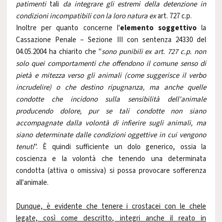
patimenti
tali
da integrare gli estremi della
detenzione in
condizioni incompatibili con la loro natura
ex
art. 727 c.p.
Inoltre per quanto concerne l'
elemento soggettivo
la
Cassazione Penale – Sezione III con sentenza 24330 del
04.05.2004 ha chiarito che "
sono punibili ex art. 727 c.p. non
solo quei comportamenti che offendono il comune senso di
pietà e mitezza verso gli animali (come suggerisce il verbo
incrudelire) o che destino ripugnanza, ma anche quelle
condotte che incidono sulla sensibilità dell'animale
producendo dolore, pur se tali condotte non siano
accompagnate dalla volontà di infierire sugli animali, ma
siano determinate dalle condizioni oggettive in cui vengono
tenuti
". È quindi sufficiente un dolo generico, ossia la
coscienza e la volontà che tenendo una determinata
condotta (attiva o omissiva) si possa provocare sofferenza
all'animale.
Dunque, è evidente che tenere i crostacei con le chele
legate, così come descritto, integri anche il reato in