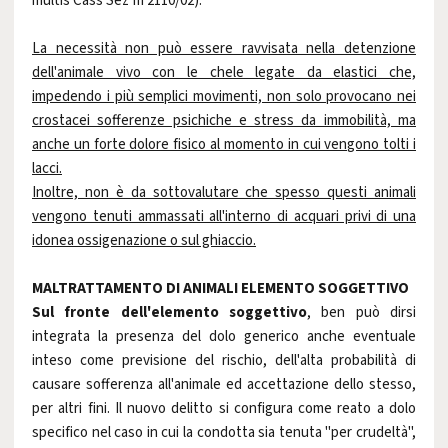
multis Cass Sez III 2110/02).
La necessità non può essere ravvisata nella detenzione
dell'animale vivo con le chele legate da elastici che,
impedendo i più semplici movimenti, non solo provocano nei
crostacei sofferenze psichiche e stress da immobilità, ma
anche un forte dolore fisico al momento in cui vengono tolti i
lacci.
Inoltre, non è da sottovalutare che spesso questi animali
vengono tenuti ammassati all'interno di acquari privi di una
idonea ossigenazione o sul ghiaccio.
MALTRATTAMENTO DI ANIMALI ELEMENTO SOGGETTIVO
Sul fronte dell'elemento soggettivo
, ben può dirsi
integrata la presenza del dolo generico anche eventuale
inteso come previsione del rischio, dell'alta probabilità di
causare sofferenza all'animale ed accettazione dello stesso,
per altri fini. Il nuovo delitto si configura come reato a dolo
specifico nel caso in cui la condotta sia tenuta "per crudeltà",