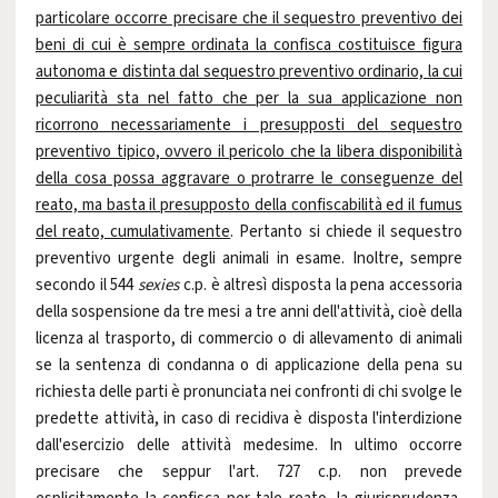
particolare occorre precisare che il sequestro preventivo dei
beni di cui è sempre ordinata la confisca costituisce figura
autonoma e distinta dal sequestro preventivo ordinario, la cui
peculiarità sta nel fatto che per la sua applicazione non
ricorrono necessariamente i presupposti del sequestro
preventivo tipico, ovvero il pericolo che la libera disponibilità
della cosa possa aggravare o protrarre le conseguenze del
reato, ma basta il presupposto della confiscabilità ed il fumus
del reato, cumulativamente
. Pertanto si chiede il sequestro
preventivo urgente degli animali in esame. Inoltre, sempre
secondo il 544
sexies
c.p. è altresì disposta la pena accessoria
della sospensione da tre mesi a tre anni dell'attività, cioè della
licenza al trasporto, di commercio o di allevamento di animali
se la sentenza di condanna o di applicazione della pena su
richiesta delle parti è pronunciata nei confronti di chi svolge le
predette attività, in caso di recidiva è disposta l'interdizione
dall'esercizio delle attività medesime. In ultimo occorre
precisare che seppur l'art. 727 c.p. non prevede