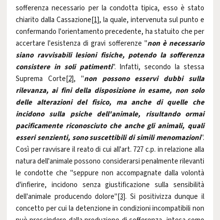
sofferenza necessario per la condotta tipica, esso è stato
chiarito dalla Cassazione
[1]
, la quale, intervenuta sul punto e
confermando l'orientamento precedente, ha statuito che per
accertare l'esistenza di gravi sofferenze "
non è necessario
siano ravvisabili lesioni fisiche, potendo la sofferenza
consistere in soli patimenti
". Infatti, secondo la stessa
Suprema Corte
[2]
, "
non possono esservi dubbi sulla
rilevanza, ai fini della disposizione in esame, non solo
delle alterazioni del fisico, ma anche di quelle che
incidono sulla psiche dell'animale, risultando ormai
pacificamente riconosciuto che anche gli animali, quali
esseri senzienti, sono suscettibili di simili menomazioni
".
Così per ravvisare il reato di cui all'art. 727 c.p. in relazione alla
natura dell'animale possono considerarsi penalmente rilevanti
le condotte che "seppure non accompagnate dalla volontà
d'infierire, incidono senza giustificazione sulla sensibilità
dell'animale producendo dolore"
[3]
. Si positivizza dunque il
concetto per cui la detenzione in condizioni incompatibili non