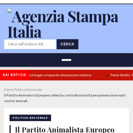
CERCA
ASI NOTIZIE
il blocco di Schengen e risponde alle pressioni esterne
Ponte Stretto: Turano, g
Home
Politica Nazionale
›
›
Il Partito Animalista Europeo sollecita controlli autorità per prevenzione reati
contro animali
POLITICA NAZIONALE
Il Partito Animalista Europeo