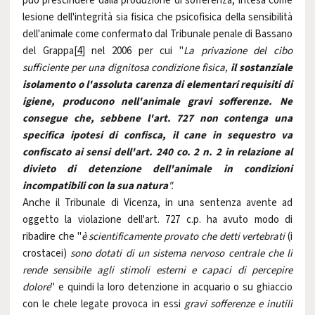
può prescindere dalla produzione di sofferenza, intesa come
lesione dell'integrità sia fisica che psicofisica della sensibilità
dell'animale come confermato dal Tribunale penale di Bassano
del Grappa
[4]
nel 2006 per cui "
La privazione del cibo
sufficiente per una dignitosa condizione fisica,
il sostanziale
isolamento o l'assoluta carenza di elementari requisiti di
igiene, producono nell'animale gravi sofferenze.
Ne
consegue che, sebbene l'art. 727 non contenga una
specifica ipotesi di confisca, il cane in sequestro va
confiscato ai sensi dell'art. 240 co. 2 n. 2 in relazione al
divieto di detenzione dell'animale in condizioni
incompatibili con la sua natura
".
Anche il Tribunale di Vicenza, in una sentenza avente ad
oggetto la violazione dell'art. 727 c.p. ha avuto modo di
ribadire che "
è scientificamente provato che detti vertebrati
(i
crostacei)
sono dotati di un sistema nervoso centrale che li
rende sensibile agli stimoli esterni e capaci di percepire
dolore
" e quindi la loro detenzione in acquario o su ghiaccio
con le chele legate provoca in essi
gravi sofferenze e inutili