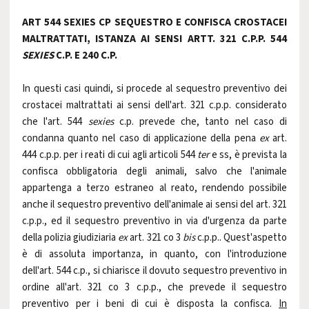
ART 544 SEXIES CP SEQUESTRO E CONFISCA CROSTACEI
MALTRATTATI, ISTANZA AI SENSI ARTT. 321 C.P.P. 544
SEXIES
C.P. E 240 C.P.
In questi casi quindi, si procede al sequestro preventivo dei
crostacei maltrattati ai sensi dell'art. 321 c.p.p. considerato
che l'art. 544
sexies
c.p. prevede che, tanto nel caso di
condanna quanto nel caso di applicazione della pena
ex
art.
444 c.p.p. per i reati di cui agli articoli 544
ter
e ss, è prevista la
confisca obbligatoria degli animali, salvo che l'animale
appartenga a terzo estraneo al reato, rendendo possibile
anche il sequestro preventivo dell'animale ai sensi del art. 321
c.p.p., ed il sequestro preventivo in via d'urgenza da parte
della polizia giudiziaria
ex
art. 321 co 3
bis
c.p.p.. Quest'aspetto
è di assoluta importanza, in quanto, con l'introduzione
dell'art. 544 c.p., si chiarisce il dovuto sequestro preventivo in
ordine all'art. 321 co 3 c.p.p., che prevede il sequestro
preventivo per i beni di cui è disposta la confisca.
In