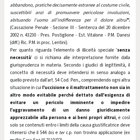
abbandono, pratiche decisamente estranee al costume civile,
suscettibili anzi di promuovere pericolose involuzioni,
abituando l'uomo all'indifferenza per il dolore altrui
".
(Cassazione Penale - Sezione III - Sentenza del 20 dicembre
2002 n. 43230 - Pres. Postiglione - Est. Vitalone - P.M. Danesi
(diff.) Ric. P.M. in proc. Lentini).
Per quanto riguarda l'elemento di illiceità speciale '
senza
necessità
' ci si richiama alle interpretazione fornite dalla
giurisprudenza in materia. Secondo i giudici di legittimità, il
concetto di necessità deve intendersi in senso analogo a
quello previsto dall'art. 54 Cod. Pen., comprendendo ogni altra
situazione in cui
l'uccisione o il maltrattamento non sia in
altro modo evitabile perché dettato dall'esigenza di
evitare un pericolo imminente o impedire
l'aggravamento di un danno giuridicamente
apprezzabile alla persona e ai beni propri altrui
, e così
solo se contenuti entro i limiti della causa giustificatrice deve
ritenersi che il 544
bis
e
ter
c.p. non trovino applicazione (ex