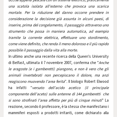
uccise appena pescate con un sistema elettrico, praticamente
una scatola isolata all'esterno che provoca una scarica
mortale. Per la riduzione del danno occorre prendere in
considerazione la decisione già assunta in alcuni paesi, di
inserire, prima del congelamento, il passaggio attraverso uno
strumento che possa in maniera automatica, ad esempio
tramite la corrente elettrica, effettuare uno stordimento,
come viene definito, che renda il meno doloroso e il più rapido
possibile il passaggio dalla vita alla morte.
In ultimo anche una recente ricerca della Queen's University
di Belfast, ultimata il 7 novembre 2007, conferma che "
Anche
le aragoste (e i gamberetti) piangono, e non è vero che gli
animali
invertebrati non percepiscano il dolore, ma anzi
reagiscono muovendo l'area ferita
"
.
Il biologo Robert Elwood
ha infatti "
versato dell'acido acetico (il principale
componente dell'aceto) sulle antenne di 144 gamberetti che
si sono strofinati l'area affetta per più di cinque minuti
"
La
reazione, secondo il professore, è la stessa che manifestano i
mammiferi esposti a prodotti irritanti, come dichiarato alla