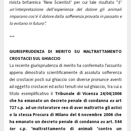
rivista britannica 'New Scientist' per cui tale risultato "
E'
un'interpretazione dell'esperienza del dolore gli
animali
imparano cos'é il dolore dalla sofferenza provata in passato e
lo evitano in futuro".
***
GIURISPRUDENZA DI MERITO SU MALTRATTAMENTO
CROSTACEI SUL GHIACCIO
La recente giurisprudenza di merito ha confermato l'assunto
appena dimostrato scientificamente di assoluta sofferenza
dei crostacei posti sul ghiaccio con diverse pronunce aventi
ad oggetto crostacei ed astici tenuti vivi sul ghiaccio, tra cui a
titolo esemplificativo il
Tribunale di Vicenza 24/04/2006
che ha emanato un decreto penale di condanna
ex
art
727 c.p. ad un ristoratore reo di aver maltratto gli astici
o la stessa Procura di Milano del 6 novembre 2006 che
ha emanato un decreto penale di condanna
ex
art. 544
ter
c.p. 'maltrattamento di animali 'contro un