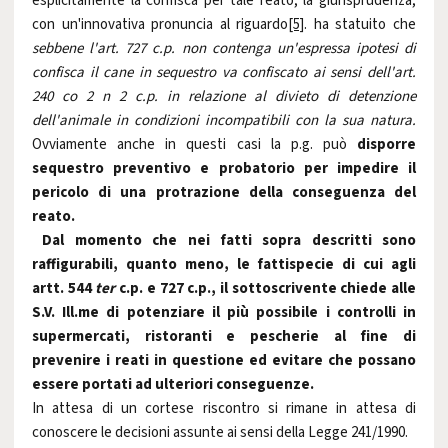
esplicitamente la confisca per tale reato, la giurisprudenza,
con un'innovativa pronuncia al riguardo
[5]
. ha statuito che
sebbene l'art. 727 c.p. non contenga un'espressa ipotesi di
confisca il cane in sequestro va confiscato ai sensi dell'art.
240 co 2 n 2 c.p. in relazione al divieto di detenzione
dell'animale in condizioni incompatibili con la sua natura.
Ovviamente anche in questi casi la p.g. può
disporre
sequestro preventivo e probatorio per impedire il
pericolo di una protrazione della conseguenza del
reato.
Dal momento che nei fatti sopra descritti sono
raffigurabili, quanto meno, le fattispecie di cui agli
artt. 544
ter
c.p. e 727 c.p., il sottoscrivente chiede alle
S.V. Ill.me di potenziare il più possibile i controlli in
supermercati, ristoranti e pescherie al fine di
prevenire i reati in questione ed evitare che possano
essere portati ad ulteriori conseguenze.
In attesa di un cortese riscontro si rimane in attesa di
conoscere le decisioni assunte ai sensi della Legge 241/1990.