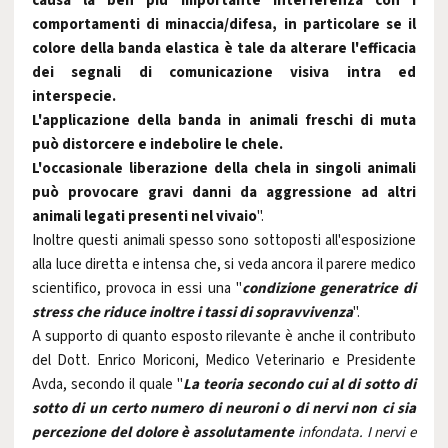
causa la ben più importante interferenza con i
comportamenti di minaccia/difesa, in particolare se il
colore della banda elastica è tale da alterare l'efficacia
dei segnali di comunicazione visiva intra ed
interspecie.
L'applicazione della banda in animali freschi di muta
può distorcere e indebolire le chele.
L'occasionale liberazione della chela in singoli animali
può provocare gravi danni da aggressione ad altri
animali legati presenti nel vivaio
".
Inoltre questi animali spesso sono sottoposti all'esposizione
alla luce diretta e intensa che, si veda ancora il parere medico
scientifico, provoca in essi una "
condizione generatrice di
stress che riduce inoltre i tassi di sopravvivenza
".
A supporto di quanto esposto rilevante è anche il contributo
del
Dott. Enrico Moriconi, Medico Veterinario e Presidente
Avda, secondo il quale
"
La teoria secondo cui al di sotto di
sotto di un certo numero di neuroni o di nervi non ci sia
percezione del dolore è assolutamente
infondata. I nervi e