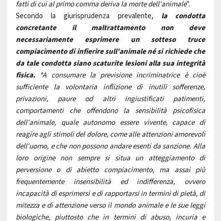
fatti di cui al primo comma deriva la morte dell'animale
".
Secondo la giurisprudenza prevalente,
la condotta
concretante il maltrattamento non deve
necessariamente esprimere un sotteso truce
compiacimento di infierire sull'animale né si richiede che
da tale condotta siano scaturite lesioni alla sua integrità
fisica. '
A consumare la previsione incriminatrice è cioè
sufficiente la volontaria inflizione di inutili sofferenze,
privazioni, paure od altri ingiustificati patimenti,
comportamenti che offendono la sensibilità psicofisica
dell'animale, quale autonomo essere vivente, capace di
reagire agli stimoli del dolore, come alle attenzioni amorevoli
dell'uomo, e che non possono andare esenti da sanzione. Alla
loro origine non sempre si situa un atteggiamento di
perversione o di abietto compiacimento, ma assai più
frequentemente insensibilità ed indifferenza, ovvero
incapacità di esprimersi e di rapportarsi in termini di pietà, di
mitezza e di attenzione verso il mondo animale e le sue leggi
biologiche, piuttosto che in termini di abuso, incuria e