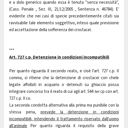
e a dolo generico quando essa è tenuta "senza necessità",
(Cass. Penale , Sez. III, 21/12/2005 , Sentenza n. 46784). E'
evidente che nei casi di specie precedentemente citati sia
ravvisabile tale elemento soggettivo, inteso quale previsione
ed accettazione della sofferenza dei crostacei.
***
Art. 727 c.p. Detenzione in condizioni incompatibili
Per quanto riguarda il secondo reato, e cioè l'art. 727 c.p. II
comma, si ritiene che la detenzione di crostacei con chele
legate affollati in acquario o detenuti su ghiaccio possa
integrare concorso tra il reato di cui agli art. 544
ter
cp con art.
727 c.p. II co.
La seconda condotta alternativa alla prima ma punibile con la
stessa pena,
prevede la detenzione in condizioni
incompatibili, intendendo il trattamento riservato dall'uomo
all'animale
Per quanto riguarda il requisito della grave