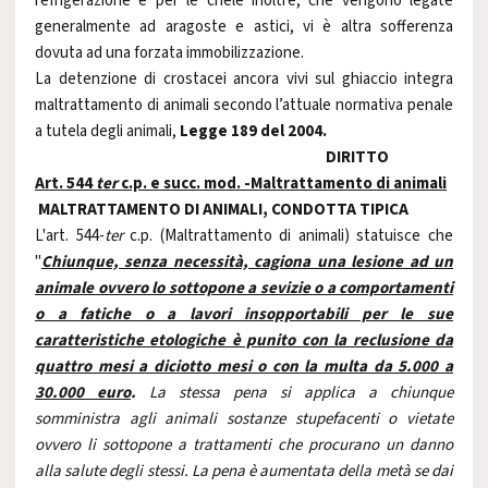
refrigerazione e per le chele inoltre, che vengono legate
generalmente ad aragoste e astici, vi è altra sofferenza
dovuta ad una forzata immobilizzazione.
La detenzione di crostacei ancora vivi sul ghiaccio integra
maltrattamento di animali secondo l’attuale normativa penale
a tutela degli animali,
Legge 189 del 2004.
DIRITTO
Art. 544
ter
c.p. e succ. mod. -Maltrattamento di animali
MALTRATTAMENTO DI ANIMALI, CONDOTTA TIPICA
L'art. 544-
ter
c.p. (Maltrattamento di animali) statuisce che
"
Chiunque, senza necessità, cagiona una lesione ad un
animale ovvero lo sottopone a sevizie o a comportamenti
o a fatiche o a lavori insopportabili per le sue
caratteristiche etologiche è punito con la reclusione da
quattro mesi a diciotto mesi o con la multa da 5.000 a
30.000 euro
.
La stessa pena si applica a chiunque
somministra agli animali sostanze stupefacenti o vietate
ovvero li sottopone a trattamenti che procurano un danno
alla salute degli stessi. La pena è aumentata della metà se dai