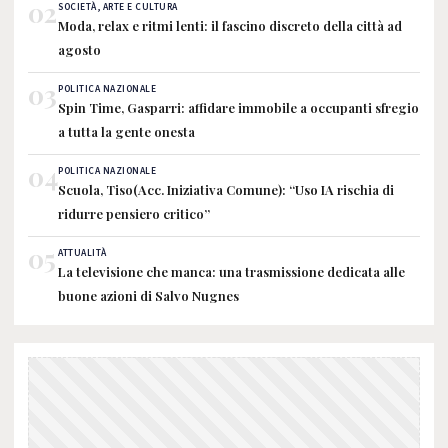
02
SOCIETÀ, ARTE E CULTURA
Moda, relax e ritmi lenti: il fascino discreto della città ad
agosto
03
POLITICA NAZIONALE
Spin Time, Gasparri: affidare immobile a occupanti sfregio
a tutta la gente onesta
04
POLITICA NAZIONALE
Scuola, Tiso(Acc. Iniziativa Comune): “Uso IA rischia di
ridurre pensiero critico”
05
ATTUALITÀ
La televisione che manca: una trasmissione dedicata alle
buone azioni di Salvo Nugnes