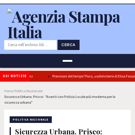
CERCA
ASI NOTIZIE
 tre piatti iconici
Previsioni del tempo? Poco, usatelo bene di Elisa Fossati
Home
Politica Nazionale
›
›
Sicurezza Urbana. Prisco: "Avanti con Polizia Locale più moderna per la
sicurezza urbana"
POLITICA NAZIONALE
Sicurezza Urbana. Prisco: