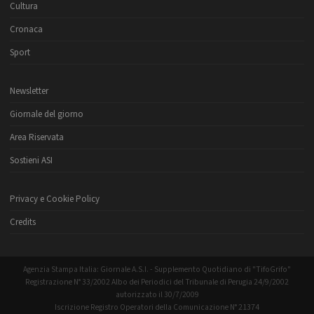
Cultura
Cronaca
Sport
Newsletter
Giornale del giorno
Area Riservata
Sostieni ASI
Privacy e Cookie Policy
Credits
Agenzia Stampa Italia: Giornale A.S.I. - Supplemento Quotidiano di "TifoGrifo"
Registrazione N° 33/2002 Albo dei Periodici del Tribunale di Perugia 24/9/2002
autorizzato il 30/7/2009
Iscrizione Registro Operatori della Comunicazione N° 21374