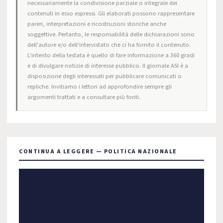
necessariamente la condivisione parziale o integrale dei
contenuti in esso espressi. Gli elaborati possono rappresentare
pareri, interpretazioni e ricostruzioni storiche anche
soggettive. Pertanto, le responsabilità delle dichiarazioni sono
dell'autore e/o dell'intervistato che ci ha fornito il contenuto.
L'intento della testata è quello di fare informazione a 360 gradi
e di divulgare notizie di interesse pubblico. Il giornale ASI è a
disposizione degli interessati per pubblicare comunicati o
repliche. Invitiamo i lettori ad approfondire sempre gli
argomenti trattati e a consultare più fonti.
CONTINUA A LEGGERE — POLITICA NAZIONALE