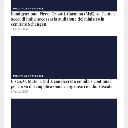
POLITICA NAZIONALE
Immigrazione. Pirro, Croatti, Carmina (M5S): su Ceuta e
accordi Italia necessaria audizione del ministro in
comitato Schengen.
5 Agosto 2026
POLITICA NAZIONALE
Fisco,M. Matera (FdI): con decreto omnibus continua il
percorso di semplificazione e rigoroso riordino fiscale
5 Agosto 2026