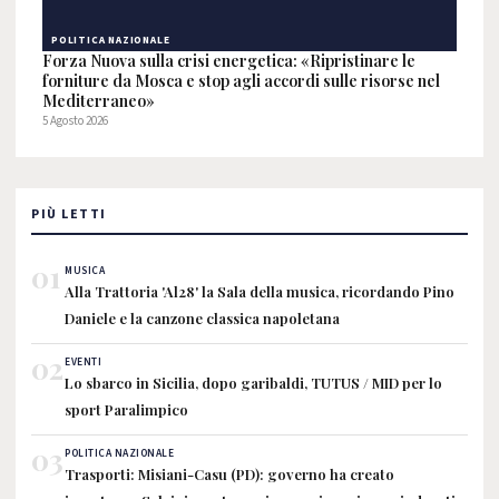
POLITICA NAZIONALE
Forza Nuova sulla crisi energetica: «Ripristinare le
forniture da Mosca e stop agli accordi sulle risorse nel
Mediterraneo»
5 Agosto 2026
PIÙ LETTI
01
MUSICA
Alla Trattoria 'Al28' la Sala della musica, ricordando Pino
Daniele e la canzone classica napoletana
02
EVENTI
Lo sbarco in Sicilia, dopo garibaldi, TUTUS / MID per lo
sport Paralimpico
03
POLITICA NAZIONALE
Trasporti: Misiani-Casu (PD): governo ha creato