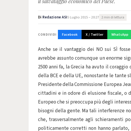
il salvataggio economico del Paese.
Di
Redazione ASI
5 Luglio 2015 – 20:27
2 min di lettura
Facebook
X / Twitter
WhatsApp
CONDIVIDI
Anche se il vantaggio dei NO sui SÌ fosse 
avrebbe assunto comunque un enorme signif
2500 anni fa, la Grecia ha avuto il coraggio 
della BCE e della UE, nonostante le tante s
Presidente della Commissione Europea Jean-C
cittadini e in odore di elusione fiscale, 
Europeo che si preoccupa più degli interess
bisogni della gente. Ma tali interferenze n
che, trasversalmente agli schieramenti po
politicamente corretti non hanno parlato, 