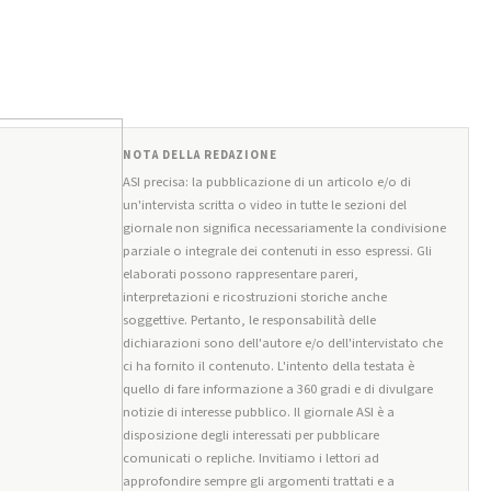
NOTA DELLA REDAZIONE
ASI precisa: la pubblicazione di un articolo e/o di
un'intervista scritta o video in tutte le sezioni del
giornale non significa necessariamente la condivisione
parziale o integrale dei contenuti in esso espressi. Gli
elaborati possono rappresentare pareri,
interpretazioni e ricostruzioni storiche anche
soggettive. Pertanto, le responsabilità delle
dichiarazioni sono dell'autore e/o dell'intervistato che
ci ha fornito il contenuto. L'intento della testata è
quello di fare informazione a 360 gradi e di divulgare
notizie di interesse pubblico. Il giornale ASI è a
disposizione degli interessati per pubblicare
comunicati o repliche. Invitiamo i lettori ad
approfondire sempre gli argomenti trattati e a