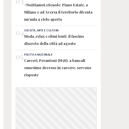
03
#NoiSiamoLeScuole: Piano Estate, a
Milano e ad Aversa il territorio diventa
un'aula a cielo aperto
04
SOCIETÀ, ARTE E CULTURA
Moda, relax e ritmi lenti: il fascino
discreto della città ad agosto
05
POLITICA NAZIONALE
Carceri, Perantoni (M5S): a bancali
ennesimo decesso in carcere, servono
risposte