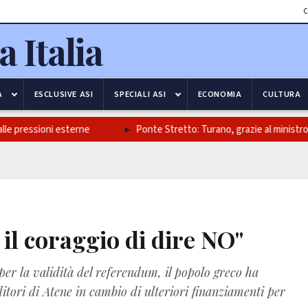
C
A
ESCLUSIVE ASI
SPECIALI ASI
ECONOMIA
CULTURA
 pressioni esterne
Ponte Stretto: Turano, grazie al ministro Salvi
 il coraggio di dire NO"
r la validità del referendum, il popolo greco ha
itori di Atene in cambio di ulteriori finanziamenti per