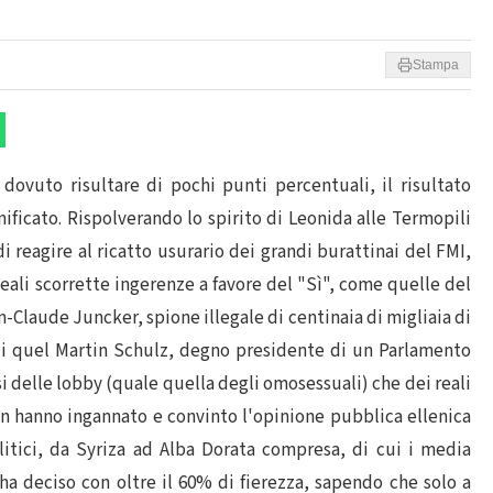
Stampa
dovuto risultare di pochi punti percentuali, il risultato
icato. Rispolverando lo spirito di Leonida alle Termopili
di reagire al ricatto usurario dei grandi burattinai del FMI,
leali scorrette ingerenze a favore del "Sì", come quelle del
laude Juncker, spione illegale di centinaia di migliaia di
o di quel Martin Schulz, degno presidente di un Parlamento
i delle lobby (quale quella degli omosessuali) che dei reali
on hanno ingannato e convinto l'opinione pubblica ellenica
litici, da Syriza ad Alba Dorata compresa, di cui i media
ha deciso con oltre il 60% di fierezza, sapendo che solo a