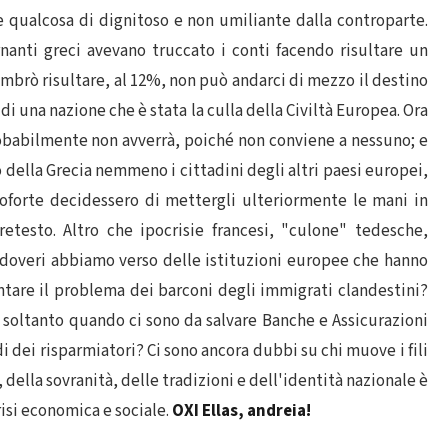
e qualcosa di dignitoso e non umiliante dalla controparte.
nanti greci avevano truccato i conti facendo risultare un
embrò risultare, al 12%, non può andarci di mezzo il destino
di una nazione che è stata la culla della Civiltà Europea. Ora
robabilmente non avverrà, poiché non conviene a nessuno; e
della Grecia nemmeno i cittadini degli altri paesi europei,
ncoforte decidessero di mettergli ulteriormente le mani in
testo. Altro che ipocrisie francesi, "culone" tedesche,
 doveri abbiamo verso delle istituzioni europee che hanno
rontare il problema dei barconi degli immigrati clandestini?
ti soltanto quando ci sono da salvare Banche e Assicurazioni
i dei risparmiatori? Ci sono ancora dubbi su chi muove i fili
della sovranità, delle tradizioni e dell'identità nazionale è
isi economica e sociale.
OXI Ellas, andreia!