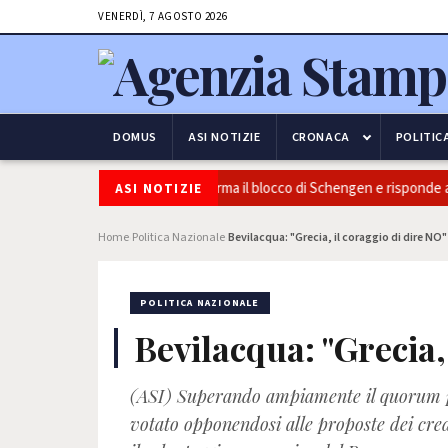
VENERDÌ, 7 AGOSTO 2026
DOMUS
ASI NOTIZIE
CRONACA
POLITIC
urezza e frontiere: l’Italia conferma il blocco di Schengen e risponde alle
ASI NOTIZIE
Home
Politica Nazionale
Bevilacqua: "Grecia, il coraggio di dire NO"
›
›
POLITICA NAZIONALE
Bevilacqua: "Grecia,
(ASI) Superando ampiamente il quorum pe
votato opponendosi alle proposte dei cred