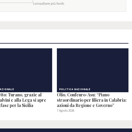
consultare più fonti.
NAZIONALE
POLITICA NAZIONALE
tto: Turano, grazie al
Olio, Confeuro-Asu: “Piano
alvini e alla Lega si apre
straordinario per filiera in Calabria:
fase per la Sicilia
azioni da Regione e Governo”
7 Agosto 2026