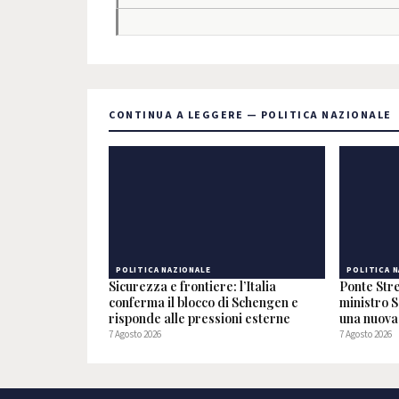
CONTINUA A LEGGERE — POLITICA NAZIONALE
POLITICA NAZIONALE
POLITICA 
Sicurezza e frontiere: l’Italia
Ponte Stre
conferma il blocco di Schengen e
ministro S
risponde alle pressioni esterne
una nuova 
7 Agosto 2026
7 Agosto 2026