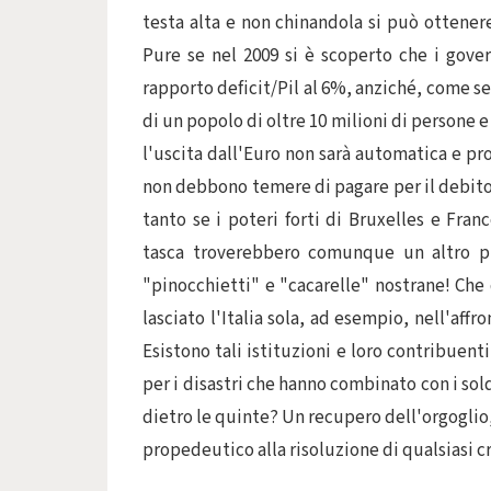
testa alta e non chinandola si può ottener
Pure se nel 2009 si è scoperto che i gover
rapporto deficit/Pil al 6%, anziché, come s
di un popolo di oltre 10 milioni di persone e 
l'uscita dall'Euro non sarà automatica e p
non debbono temere di pagare per il debito 
tanto se i poteri forti di Bruxelles e Fra
tasca troverebbero comunque un altro pre
"pinocchietti" e "cacarelle" nostrane! Che
lasciato l'Italia sola, ad esempio, nell'aff
Esistono tali istituzioni e loro contribuen
per i disastri che hanno combinato con i sold
dietro le quinte? Un recupero dell'orgoglio, 
propedeutico alla risoluzione di qualsiasi cr