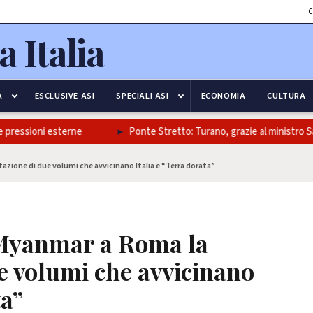
C
A
ESCLUSIVE ASI
SPECIALI ASI
ECONOMIA
CULTURA
essioni esterne
Ponte Stretto: Turano, grazie al ministro Salvini 
zione di due volumi che avvicinano Italia e “Terra dorata”
 Myanmar a Roma la
e volumi che avvicinano
ta”