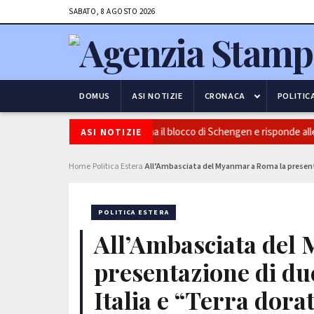
SABATO, 8 AGOSTO 2026
DOMUS
ASI NOTIZIE
CRONACA
POLITIC
zza e frontiere: l’Italia conferma il blocco di Schengen e risponde alle pr
ASI NOTIZIE
Home
Politica Estera
All’Ambasciata del Myanmar a Roma la presenta
›
›
POLITICA ESTERA
All’Ambasciata del
presentazione di du
Italia e “Terra dora