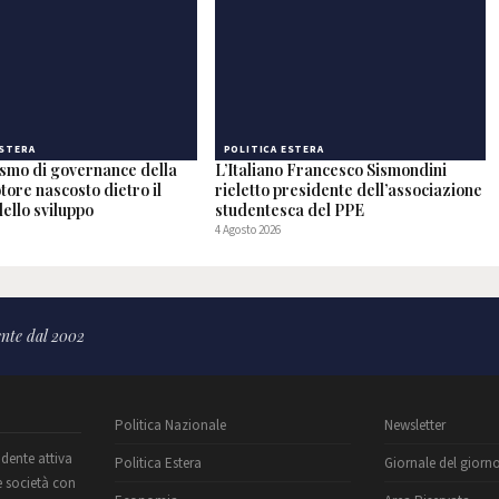
ESTERA
POLITICA ESTERA
ismo di governance della
L’Italiano Francesco Sismondini
otore nascosto dietro il
rieletto presidente dell’associazione
ello sviluppo
studentesca del PPE
4 Agosto 2026
nte dal 2002
Politica Nazionale
Newsletter
ndente attiva
Politica Estera
Giornale del giorn
e società con