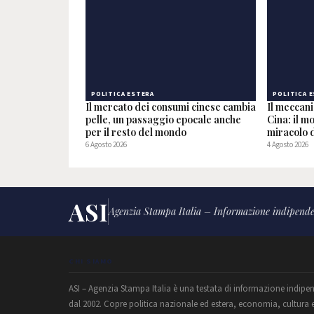
POLITICA ESTERA
POLITICA 
Il mercato dei consumi cinese cambia
Il meccan
pelle, un passaggio epocale anche
Cina: il m
per il resto del mondo
miracolo d
6 Agosto 2026
4 Agosto 2026
ASI
Agenzia Stampa Italia – Informazione indipende
CHI SIAMO
ASI – Agenzia Stampa Italia è una testata di informazione indipe
dal 2002. Copre politica nazionale ed estera, economia, cultura 