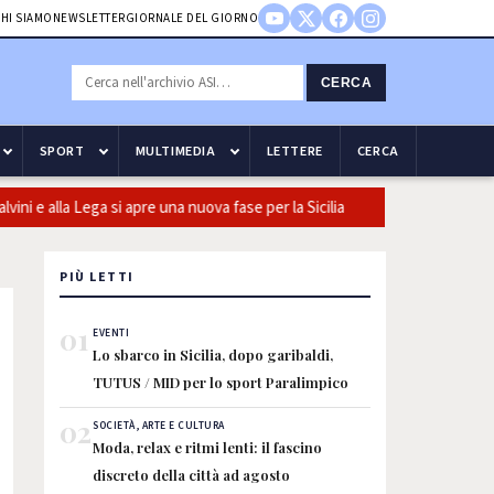
HI SIAMO
NEWSLETTER
GIORNALE DEL GIORNO
CERCA
SPORT
MULTIMEDIA
LETTERE
CERCA
e alla Lega si apre una nuova fase per la Sicilia
Olio, Confeuro-A
PIÙ LETTI
01
EVENTI
Lo sbarco in Sicilia, dopo garibaldi,
TUTUS / MID per lo sport Paralimpico
02
SOCIETÀ, ARTE E CULTURA
Moda, relax e ritmi lenti: il fascino
discreto della città ad agosto