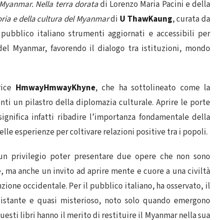
Myanmar. Nella terra dorata
di Lorenzo Maria Pacini e della
toria e della cultura del Myanmar
di
U ThawKaung
, curata da
 pubblico italiano strumenti aggiornati e accessibili per
del Myanmar, favorendo il dialogo tra istituzioni, mondo
rice
HmwayHmwayKhyne
, che ha sottolineato come la
enti un pilastro della diplomazia culturale. Aprire le porte
ignifica infatti ribadire l’importanza fondamentale della
le esperienze per coltivare relazioni positive tra i popoli.
un privilegio poter presentare due opere che non sono
e, ma anche un invito ad aprire mente e cuore a una civiltà
zione occidentale. Per il pubblico italiano, ha osservato, il
stante e quasi misterioso, noto solo quando emergono
esti libri hanno il merito di restituire il Myanmar nella sua