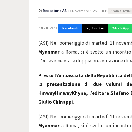
Di
Redazione ASI
13 Novembre 2025 – 18:19
2 min di lettu
Facebook
X / Twitter
WhatsApp
CONDIVIDI
(ASI) Nel pomeriggio di martedì 11 novemb
Myanmar
a Roma, si è svolto un incontro 
L’occasione era la doppia presentazione di
M
Presso l’Ambasciata della Repubblica del
la presentazione di due volumi dedi
HmwayHmwayKhyne, l’editore Stefano Bon
Giulio Chinappi.
(ASI) Nel pomeriggio di martedì 11 novemb
Myanmar
a Roma, si è svolto un incontro 