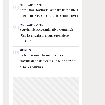
03
POLITICA NAZIONALE
Spin Time, Gasparri: affidare immobile a
occupanti sfregio a tutta la gente onesta
04
POLITICA NAZIONALE
Scuola, Tiso(Acc. Iniziativa Comune):
“Uso IA rischia di ridurre pensiero
critico”
05
ATTUALITÀ
La televisione che manca: una
trasmissione dedicata alle buone azioni
di Salvo Nugnes