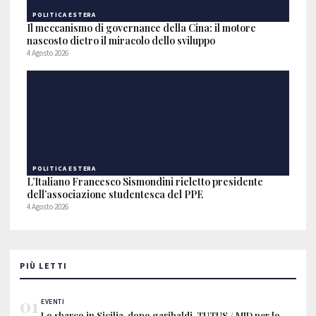
POLITICA ESTERA
Il meccanismo di governance della Cina: il motore
nascosto dietro il miracolo dello sviluppo
4 Agosto 2026
POLITICA ESTERA
L’Italiano Francesco Sismondini rieletto presidente
dell’associazione studentesca del PPE
4 Agosto 2026
PIÙ LETTI
01
EVENTI
Lo sbarco in Sicilia, dopo garibaldi, TUTUS / MID per lo