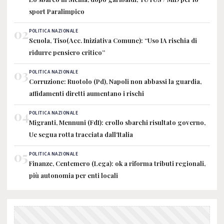
sport Paralimpico
02
POLITICA NAZIONALE
Scuola, Tiso(Acc. Iniziativa Comune): “Uso IA rischia di
ridurre pensiero critico”
03
POLITICA NAZIONALE
Corruzione: Ruotolo (Pd), Napoli non abbassi la guardia,
affidamenti diretti aumentano i rischi
04
POLITICA NAZIONALE
Migranti, Mennuni (FdI): crollo sbarchi risultato governo,
Ue segua rotta tracciata dall'Italia
05
POLITICA NAZIONALE
Finanze, Centemero (Lega): ok a riforma tributi regionali,
più autonomia per enti locali