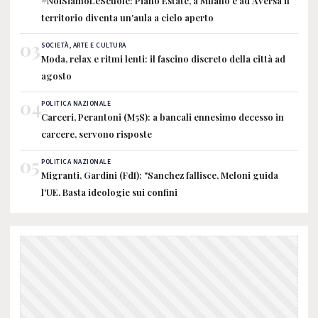
#NoiSiamoLeScuole: Piano Estate, a Milano e ad Aversa il
territorio diventa un'aula a cielo aperto
03
SOCIETÀ, ARTE E CULTURA
Moda, relax e ritmi lenti: il fascino discreto della città ad
agosto
04
POLITICA NAZIONALE
Carceri, Perantoni (M5S): a bancali ennesimo decesso in
carcere, servono risposte
05
POLITICA NAZIONALE
Migranti, Gardini (FdI): "Sanchez fallisce, Meloni guida
l'UE. Basta ideologie sui confini