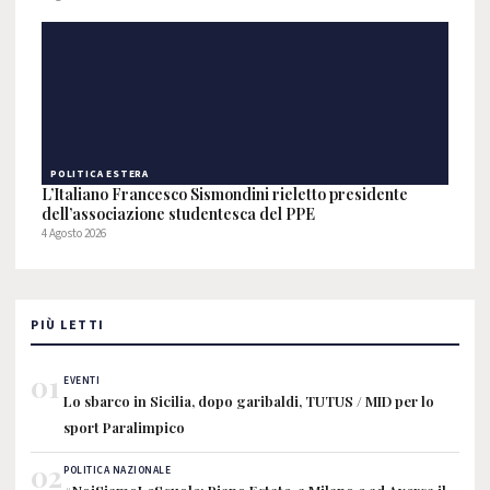
POLITICA ESTERA
L’Italiano Francesco Sismondini rieletto presidente
dell’associazione studentesca del PPE
4 Agosto 2026
PIÙ LETTI
01
EVENTI
Lo sbarco in Sicilia, dopo garibaldi, TUTUS / MID per lo
sport Paralimpico
02
POLITICA NAZIONALE