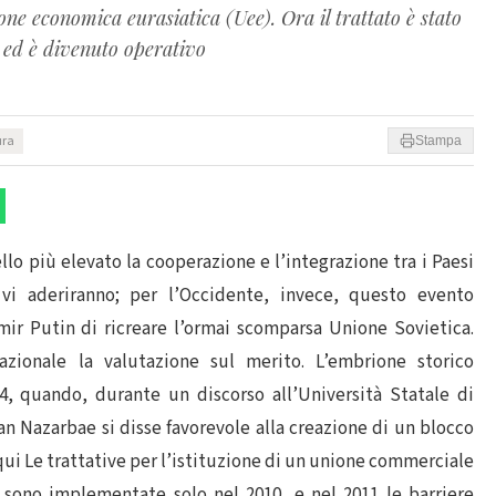
ione economica eurasiatica (Uee). Ora il trattato è stato
i singoli Paesi ed è divenuto operativo
ura
Stampa
vello più elevato la cooperazione e l’integrazione tra i Paesi
vi aderiranno; per l’Occidente, invece, questo evento
mir Putin di ricreare l’ormai scomparsa Unione Sovietica.
azionale la valutazione sul merito. L’embrione storico
94, quando, durante un discorso all’Università Statale di
n Nazarbae si disse favorevole alla creazione di un blocco
 qui Le trattative per l’istituzione di un unione commerciale
i sono implementate solo nel 2010, e nel 2011 le barriere