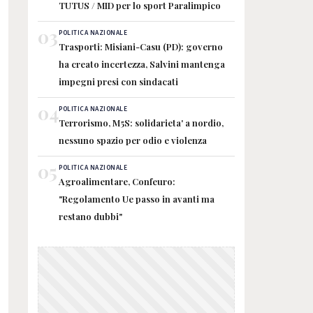
TUTUS / MID per lo sport Paralimpico
03
POLITICA NAZIONALE
Trasporti: Misiani-Casu (PD): governo
ha creato incertezza, Salvini mantenga
impegni presi con sindacati
04
POLITICA NAZIONALE
Terrorismo, M5S: solidarieta' a nordio,
nessuno spazio per odio e violenza
05
POLITICA NAZIONALE
Agroalimentare, Confeuro:
"Regolamento Ue passo in avanti ma
restano dubbi"