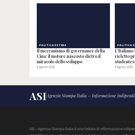
POLITICA ESTERA
POLITICA 
Il meccanismo di governance della
L’Italian
Cina: il motore nascosto dietro il
rieletto p
miracolo dello sviluppo
studentes
4 Agosto 2026
4 Agosto 2026
ASI
Agenzia Stampa Italia – Informazione indipende
CHI SIAMO
ASI – Agenzia Stampa Italia è una testata di informazione indipe