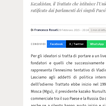
Kazakistan, il Trattato che istituisce l’Un
ratificato dai parlamenti de
Di
Francesco Rosati
28 Febbraio 2015 – 20:14
1 min di lett
Facebook
X / Twitter
WhatsApp
CONDIVIDI
Per gli ideatori si tratta di portare a un li
fondatori e quelli che successivamente 
rappresenta l’ennesimo tentativo di Vladi
Lasciamo agli addetti di politica intern
delll’odierno Trattato ebbe inizio nel 19
Mosca (Mgu), il presidente kazako Nursulta
commerciale tra il suo Paese e la Russia. Da
anche se a rilento hanno avuto inizio e s