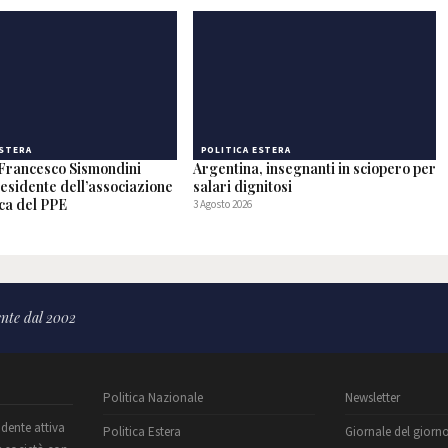
ESTERA
POLITICA ESTERA
o Francesco Sismondini
Argentina, insegnanti in sciopero per
residente dell’associazione
salari dignitosi
ca del PPE
3 Agosto 2026
nte dal 2002
Politica Nazionale
Newsletter
ndente attiva
Politica Estera
Giornale del giorn