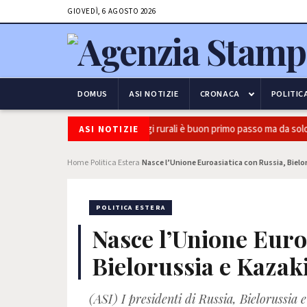
GIOVEDÌ, 6 AGOSTO 2026
DOMUS
ASI NOTIZIE
CRONACA
POLITIC
reto Pa, Confeuro: “Piano alloggi rurali è buon primo passo ma da solo n
ASI NOTIZIE
Home
Politica Estera
Nasce l’Unione Euroasiatica con Russia, Bielo
›
›
POLITICA ESTERA
Nasce l’Unione Euro
Bielorussia e Kazak
(ASI) I presidenti di Russia, Bielorussia