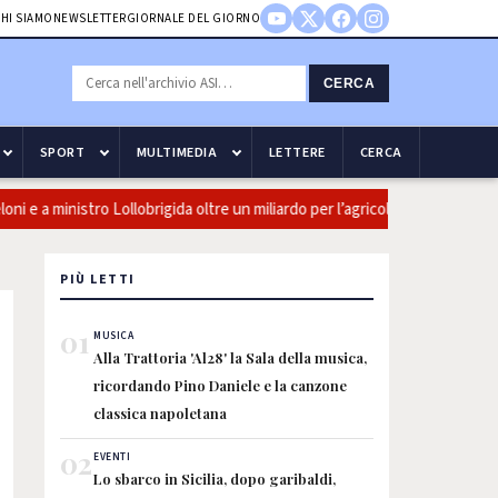
HI SIAMO
NEWSLETTER
GIORNALE DEL GIORNO
CERCA
SPORT
MULTIMEDIA
LETTERE
CERCA
 e a ministro Lollobrigida oltre un miliardo per l’agricoltura
La t
PIÙ LETTI
01
MUSICA
Alla Trattoria 'Al28' la Sala della musica,
ricordando Pino Daniele e la canzone
classica napoletana
02
EVENTI
Lo sbarco in Sicilia, dopo garibaldi,