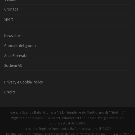
Cronaca
Sport
Newsletter
Giornale del giorno
Area Riservata
Sostieni ASI
Privacy e Cookie Policy
Credits
Agenzia Stampa Italia: Giornale A.S.I. - Supplemento Quotidiano di "TifoGrifo"
Registrazione N° 33/2002 Albo dei Periodici del Tribunale di Perugia 24/9/2002
autorizzato il 30/7/2009
Iscrizione Registro Operatori della Comunicazione N° 21374
Partita IVA: 03125390546 - Iscritta al registro delle imprese di Perugia C.C.I.A.A. Nr. Rea