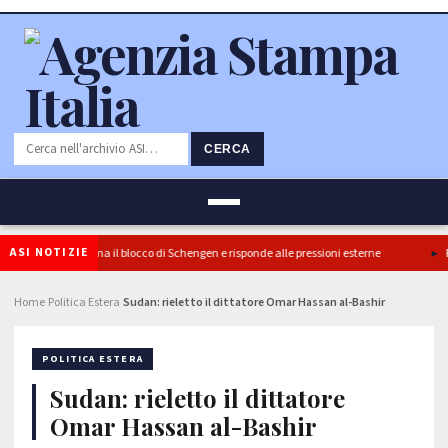
CERCA
ASI NOTIZIE
re: l’Italia conferma il blocco di Schengen e risponde alle pressioni esterne
Pon
Home
Politica Estera
Sudan: rieletto il dittatore Omar Hassan al-Bashir
›
›
POLITICA ESTERA
Sudan: rieletto il dittatore
Omar Hassan al-Bashir