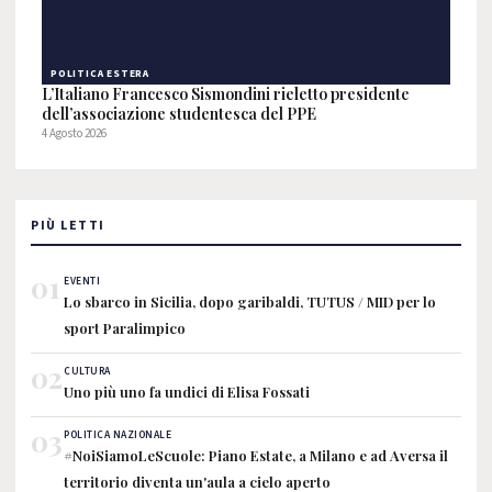
POLITICA ESTERA
L’Italiano Francesco Sismondini rieletto presidente
dell’associazione studentesca del PPE
4 Agosto 2026
PIÙ LETTI
01
EVENTI
Lo sbarco in Sicilia, dopo garibaldi, TUTUS / MID per lo
sport Paralimpico
02
CULTURA
Uno più uno fa undici di Elisa Fossati
03
POLITICA NAZIONALE
#NoiSiamoLeScuole: Piano Estate, a Milano e ad Aversa il
territorio diventa un'aula a cielo aperto