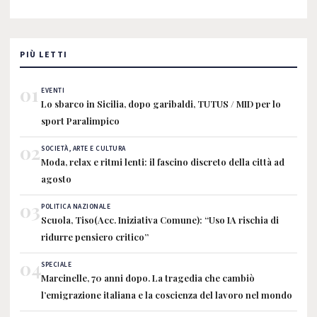
PIÙ LETTI
01
EVENTI
Lo sbarco in Sicilia, dopo garibaldi, TUTUS / MID per lo
sport Paralimpico
02
SOCIETÀ, ARTE E CULTURA
Moda, relax e ritmi lenti: il fascino discreto della città ad
agosto
03
POLITICA NAZIONALE
Scuola, Tiso(Acc. Iniziativa Comune): “Uso IA rischia di
ridurre pensiero critico”
04
SPECIALE
Marcinelle, 70 anni dopo. La tragedia che cambiò
l’emigrazione italiana e la coscienza del lavoro nel mondo