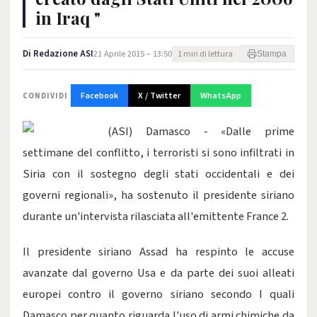
in Iraq "
Di
Redazione ASI
21 Aprile 2015 – 13:50
1 min di lettura
Stampa
Facebook
X / Twitter
WhatsApp
CONDIVIDI
(ASI) Damasco - «Dalle prime
settimane del conflitto, i terroristi si sono infiltrati in
Siria con il sostegno degli stati occidentali e dei
governi regionali», ha sostenuto il presidente siriano
durante un'intervista rilasciata all'emittente France 2.
Il presidente siriano Assad ha respinto le accuse
avanzate dal governo Usa e da parte dei suoi alleati
europei contro il governo siriano secondo I quali
Damasco per quanto riguarda l'uso di armi chimiche da