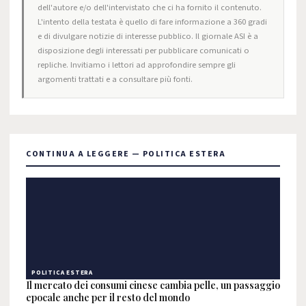
dell'autore e/o dell'intervistato che ci ha fornito il contenuto.
L'intento della testata è quello di fare informazione a 360 gradi
e di divulgare notizie di interesse pubblico. Il giornale ASI è a
disposizione degli interessati per pubblicare comunicati o
repliche. Invitiamo i lettori ad approfondire sempre gli
argomenti trattati e a consultare più fonti.
CONTINUA A LEGGERE — POLITICA ESTERA
POLITICA ESTERA
Il mercato dei consumi cinese cambia pelle, un passaggio
epocale anche per il resto del mondo