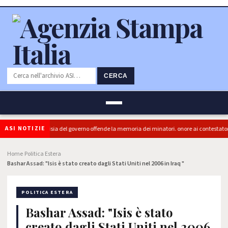
CERCA
ASI NOTIZIE
ra (PRC): "L'Ipocrisia del governo offende la memoria dei minatori. onore ai contestatori"
Home
Politica Estera
›
›
Bashar Assad: "Isis è stato creato dagli Stati Uniti nel 2006 in Iraq "
POLITICA ESTERA
Bashar Assad: "Isis è stato
creato dagli Stati Uniti nel 2006