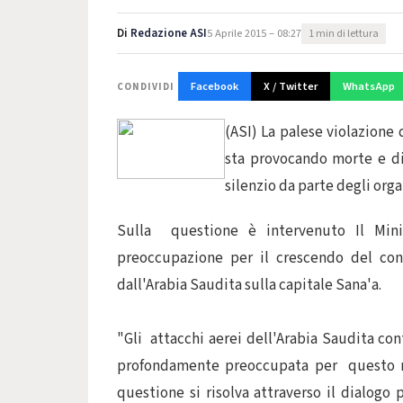
Di
Redazione ASI
5 Aprile 2015 – 08:27
1 min di lettura
Facebook
X / Twitter
WhatsApp
CONDIVIDI
(ASI) La palese violazione
sta provocando morte e di
silenzio da parte degli orga
Sulla questione è intervenuto Il Mini
preoccupazione per il crescendo del co
dall'Arabia Saudita sulla capitale Sana'a.
"Gli attacchi aerei dell'Arabia Saudita co
profondamente preoccupata per questo neg
questione si risolva attraverso il dialogo 