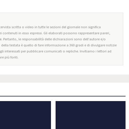
a
ervista scritta o video in tutte le sezioni del giornale non significa
i contenuti in esso espressi. Gli elaborati possono rappresentare pareri,
e. Pertanto, le responsabilità delle dichiarazioni sono dell'autore e/o
o della testata è quello di fare informazione a 360 gradi e di divulgare notizie
egli interessati per pubblicare comunicati o repliche. Invitiamo i lettori ad
re più fonti.