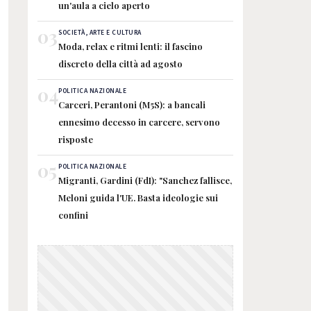
un'aula a cielo aperto
03
SOCIETÀ, ARTE E CULTURA
Moda, relax e ritmi lenti: il fascino
discreto della città ad agosto
04
POLITICA NAZIONALE
Carceri, Perantoni (M5S): a bancali
ennesimo decesso in carcere, servono
risposte
05
POLITICA NAZIONALE
Migranti, Gardini (FdI): "Sanchez fallisce,
Meloni guida l'UE. Basta ideologie sui
confini