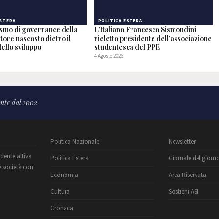
ESTERA
POLITICA ESTERA
ismo di governance della
L’Italiano Francesco Sismondini
otore nascosto dietro il
rieletto presidente dell’associazione
ello sviluppo
studentesca del PPE
4 Agosto 2026
nte dal 2002
Politica Nazionale
Newsletter
ndente attiva
Politica Estera
Giornale del giorn
e società con
Economia
Area Riservata
Cultura
Sostieni ASI
Cronaca