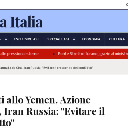
C
A
ESCLUSIVE ASI
SPECIALI ASI
ECONOMIA
CULTURA
e pressioni esterne
Ponte Stretto: Turano, grazie al ministro Salv
nnata da Cina, Iran Russia: "Evitare il crescendo del conflitto"
ti allo Yemen. Azione
Iran Russia: "Evitare il
tto"