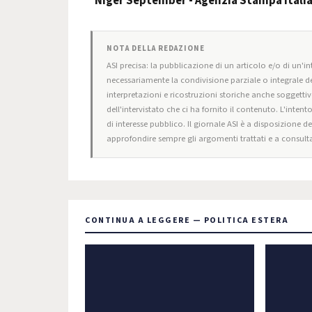
Niger September - Agenzia Stampa Itali
NOTA DELLA REDAZIONE
ASI precisa: la pubblicazione di un articolo e/o di un'int
necessariamente la condivisione parziale o integrale de
interpretazioni e ricostruzioni storiche anche soggettiv
dell'intervistato che ci ha fornito il contenuto. L'intent
di interesse pubblico. Il giornale ASI è a disposizione d
approfondire sempre gli argomenti trattati e a consulta
CONTINUA A LEGGERE — POLITICA ESTERA