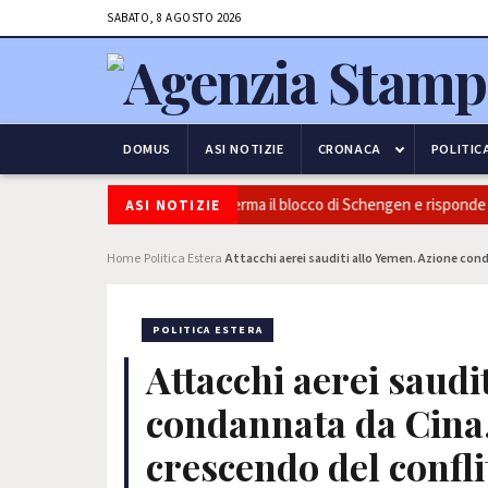
SABATO, 8 AGOSTO 2026
DOMUS
ASI NOTIZIE
CRONACA
POLITIC
curezza e frontiere: l’Italia conferma il blocco di Schengen e risponde all
ASI NOTIZIE
Home
Politica Estera
Attacchi aerei sauditi allo Yemen. Azione conda
›
›
POLITICA ESTERA
Attacchi aerei saudi
condannata da Cina, 
crescendo del confli