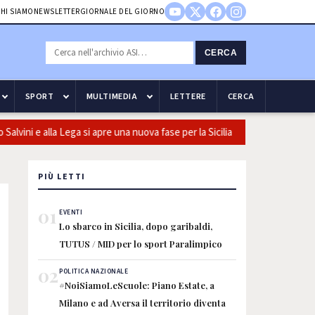
HI SIAMO
NEWSLETTER
GIORNALE DEL GIORNO
CERCA
SPORT
MULTIMEDIA
LETTERE
CERCA
ini e alla Lega si apre una nuova fase per la Sicilia
Olio, Confeu
PIÙ LETTI
01
EVENTI
Lo sbarco in Sicilia, dopo garibaldi,
TUTUS / MID per lo sport Paralimpico
02
POLITICA NAZIONALE
#NoiSiamoLeScuole: Piano Estate, a
Milano e ad Aversa il territorio diventa