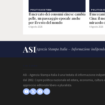
POLITICA ESTERA
POLITICA 
Il mercato dei consumi cinese cambia
Il meccan
pelle, un passaggio epocale anche
Cina: il m
per il resto del mondo
miracolo d
6 Agosto 2026
4 Agosto 2026
ASI
Agenzia Stampa Italia – Informazione indipende
CHI SIAMO
ASI – Agenzia Stampa Italia è una testata di informazione indipe
dal 2002. Copre politica nazionale ed estera, economia, cultura 
approccio editoriale libero e pluralista.