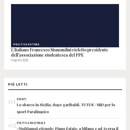
POLITICA ESTERA
L’Italiano Francesco Sismondini rieletto presidente
dell’associazione studentesca del PPE
4 Agosto 2026
PIÙ LETTI
01
EVENTI
Lo sbarco in Sicilia, dopo garibaldi, TUTUS / MID per lo
sport Paralimpico
02
POLITICA NAZIONALE
#NoiSiamoLeScuole: Piano Estate, a Milano e ad Aversa il