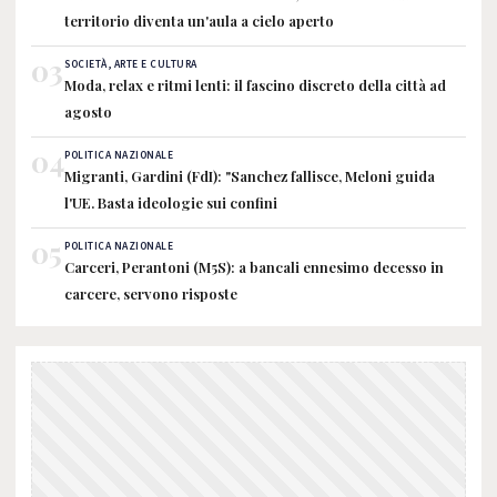
territorio diventa un'aula a cielo aperto
03
SOCIETÀ, ARTE E CULTURA
Moda, relax e ritmi lenti: il fascino discreto della città ad
agosto
04
POLITICA NAZIONALE
Migranti, Gardini (FdI): "Sanchez fallisce, Meloni guida
l'UE. Basta ideologie sui confini
05
POLITICA NAZIONALE
Carceri, Perantoni (M5S): a bancali ennesimo decesso in
carcere, servono risposte