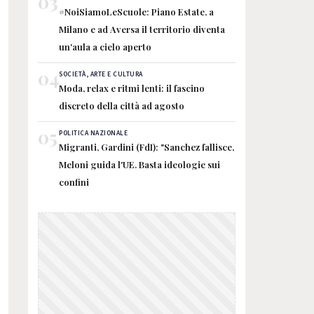
03
#NoiSiamoLeScuole: Piano Estate, a
Milano e ad Aversa il territorio diventa
un'aula a cielo aperto
04
SOCIETÀ, ARTE E CULTURA
Moda, relax e ritmi lenti: il fascino
discreto della città ad agosto
05
POLITICA NAZIONALE
Migranti, Gardini (FdI): "Sanchez fallisce,
Meloni guida l'UE. Basta ideologie sui
confini