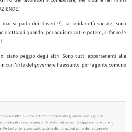
RITTO dei lavoratori a collaborare, nei modi e nei limiti
 AZIENDE."
 mai si parla dei doveri..!!), la solidarietà sociale, sono
elettorali quando, per aquisire voti e potere, si fanno le
!
' siano peggio degli altri. Sono tutti appartenenti alla
a in cui l'arte del governare ha assunto per la gente comune
ervista scritta o video in tutte le sezioni del giornale non significa
i contenuti in esso espressi. Gli elaborati possono rappresentare pareri,
e. Pertanto, le responsabilità delle dichiarazioni sono dell'autore e/o