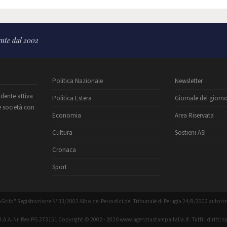
nte dal 2002
Politica Nazionale
Newsletter
ndente attiva
Politica Estera
Giornale del giorn
e società con
Economia
Area Riservata
Cultura
Sostieni ASI
Cronaca
Sport
Grifo" Registrazione N° 33/2002 Albo dei Periodici del Tribunale di Perugia 24/9/2002 autori
C.I.A.A. Nr. Rea PG 273151 Copyright © 2002 - 2026 www.agenziastampaitalia.it. Tutti i diritti so