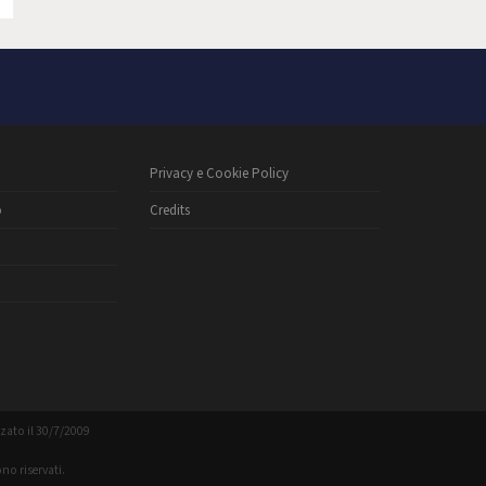
Privacy e Cookie Policy
o
Credits
zzato il 30/7/2009
no riservati.