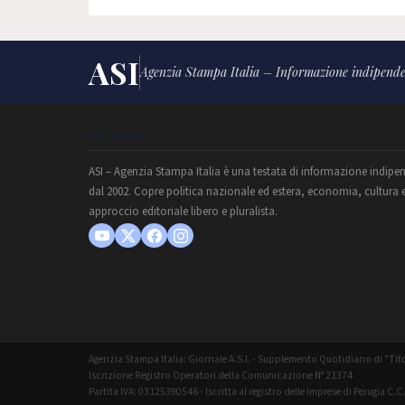
ASI
Agenzia Stampa Italia – Informazione indipende
CHI SIAMO
ASI – Agenzia Stampa Italia è una testata di informazione indipe
dal 2002. Copre politica nazionale ed estera, economia, cultura 
approccio editoriale libero e pluralista.
Agenzia Stampa Italia: Giornale A.S.I. - Supplemento Quotidiano di "Tifo
Iscrizione Registro Operatori della Comunicazione N° 21374
Partita IVA: 03125390546 - Iscritta al registro delle imprese di Perugia C.