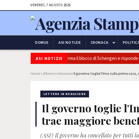
VENERDÌ, 7 AGOSTO 2026
DOMUS
ASI NOTIZIE
CRONACA
POLITIC
curezza e frontiere: l’Italia conferma il blocco di Schengen e risponde all
ASI NOTIZIE
Home
Lettere in redazione
Il governo toglie l'Imu sulla prima casa,
›
›
LETTERE IN REDAZIONE
Il governo toglie l'
trae maggiore benef
(ASI) Il governo ha cancellato per tutti 