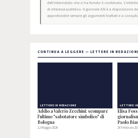
dell'intervistato che ci ha fornito il contenuto. L'intent
di interesse pubblico. Il giornale ASI è a disposizione d
approfondire sempre gli argomenti trattati e a consulta
CONTINUA A LEGGERE — LETTERE IN REDAZION
LETTERE IN REDAZIONE
LETTERE I
Addio a Valerio Zecchini: scompare
Elisa Foss
l’ultimo "sabotatore simbolico" di
giornalism
Bologna
Paolo Bia
12 Maggio 2026
24 Febbraio 20