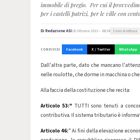
immobile di pregio. Per cui il provvedimen
per i castelli patrizi, per le ville con ce
Di
Redazione ASI
18 Ottobre 2015 – 08:38
1 min di lettura
Facebook
X / Twitter
WhatsApp
CONDIVIDI
Dall'altra parte, dato che mancano l'attenz
nelle roulotte, che dorme in macchina o che 
Alla faccia della costituzione che recita:
Articolo 53:"
TUTTI sono tenuti a concorr
contributiva. Il sistema tributario è info
Articolo 46:
" Ai fini della elevazione econo