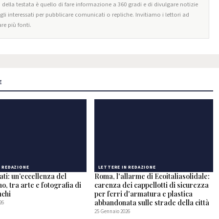
o della testata è quello di fare informazione a 360 gradi e di divulgare notizie
egli interessati per pubblicare comunicati o repliche. Invitiamo i lettori ad
re più fonti.
E
N REDAZIONE
LETTERE IN REDAZIONE
ati: un’eccellenza del
Roma, l'allarme di Ecoitaliasolidale:
o, tra arte e fotografia di
carenza dei cappellotti di sicurezza
nchi
per ferri d'armatura e plastica
abbandonata sulle strade della città
26
25 Gennaio 2026