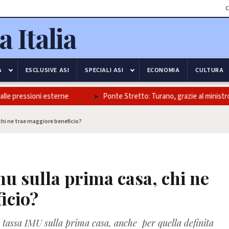
C
A
ESCLUSIVE ASI
SPECIALI ASI
ECONOMIA
CULTURA
e pressioni esterne
Ponte Stretto: Turano, grazie al ministro Salv
 chi ne trae maggiore beneficio?
Imu sulla prima casa, chi ne
icio?
la tassa IMU sulla prima casa, anche per quella definita