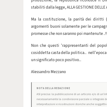
produzione, la repubblica riconosce il DI
stabiliti dalla legge, ALLA GESTIONE DELLE
Ma la costituzione, la parità dei diritti (
argomenti buoni solamente per le campagne 
promesse che non saranno poi mantenute ..!!
Non che questi 'rappresentanti del popolo
cosiddetta casta della politica... nell'epoc
un significato poco positivo...
Alessandro Mezzano
NOTA DELLA REDAZIONE
ASI precisa: la pubblicazione di un articolo e/o di un'int
necessariamente la condivisione parziale o integrale de
interpretazioni e ricostruzioni storiche anche soggettiv