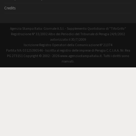
Credits
Agenzia Stampa Italia: Giornale A.S.I. - Supplemento Quotidiano di "TifoGrifo"
Registrazione N° 33/2002 Albo dei Periodici del Tribunale di Perugia 24/9/2002
autorizzato il 30/7/2009
Iscrizione Registro Operatori della Comunicazione N° 21374
Partita IVA: 03125390546 - Iscritta al registro delle imprese di Perugia C.C.I.A.A. Nr. Rea
PG 273151 Copyright © 2002 - 2026 www.agenziastampaitalia.it. Tutti i diritti sono
riservati.