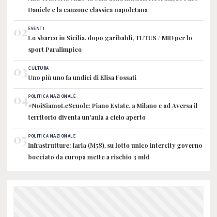
Daniele e la canzone classica napoletana
02
EVENTI
Lo sbarco in Sicilia, dopo garibaldi, TUTUS / MID per lo
sport Paralimpico
03
CULTURA
Uno più uno fa undici di Elisa Fossati
04
POLITICA NAZIONALE
#NoiSiamoLeScuole: Piano Estate, a Milano e ad Aversa il
territorio diventa un'aula a cielo aperto
05
POLITICA NAZIONALE
Infrastrutture: Iaria (M5S), su lotto unico intercity governo
bocciato da europa mette a rischio 3 mld