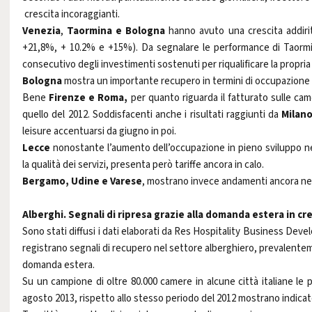
crescita incoraggianti.
Venezia
,
Taormina e Bologna
hanno avuto una crescita addirit
+21,8%, + 10.2% e +15%). Da segnalare le performance di Taormin
consecutivo degli investimenti sostenuti per riqualificare la propria
Bologna
mostra un importante recupero in termini di occupazione e
Bene
Firenze e
Roma,
per quanto riguarda il fatturato sulle ca
quello del 2012. Soddisfacenti anche i risultati raggiunti da
Milan
leisure accentuarsi da giugno in poi.
Lecce
nonostante l’aumento dell’occupazione in pieno sviluppo ne
la qualità dei servizi, presenta però tariffe ancora in calo.
Bergamo, Udine e Varese
, mostrano invece andamenti ancora neg
Alberghi. Segnali di ripresa grazie alla domanda estera in cre
Sono stati diffusi i dati elaborati da Res Hospitality Business Develop
registrano segnali di recupero nel settore alberghiero, prevalente
domanda estera.
Su un campione di oltre 80.000 camere in alcune città italiane le
agosto 2013, rispetto allo stesso periodo del 2012 mostrano indicato