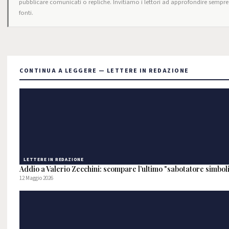
pubblicare comunicati o repliche. Invitiamo i lettori ad approfondire sempre 
fonti.
CONTINUA A LEGGERE — LETTERE IN REDAZIONE
LETTERE IN REDAZIONE
Addio a Valerio Zecchini: scompare l’ultimo "sabotatore simbol
12 Maggio 2026