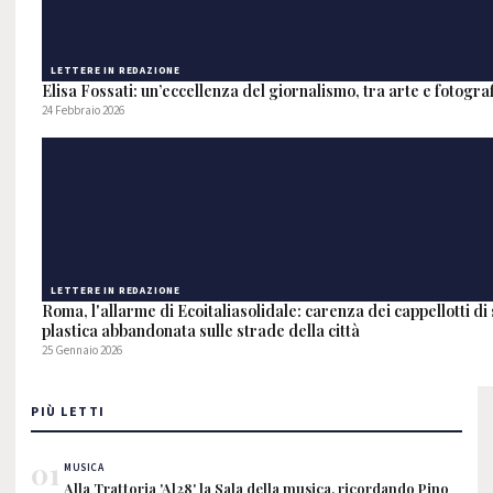
LETTERE IN REDAZIONE
Elisa Fossati: un’eccellenza del giornalismo, tra arte e fotogra
24 Febbraio 2026
LETTERE IN REDAZIONE
Roma, l'allarme di Ecoitaliasolidale: carenza dei cappellotti d
plastica abbandonata sulle strade della città
25 Gennaio 2026
PIÙ LETTI
01
MUSICA
Alla Trattoria 'Al28' la Sala della musica, ricordando Pino