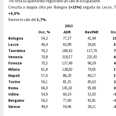
Tre città su quattordici registrano un calo di occupazione.
Crescita a doppia cifra per Bologna
(+15%)
seguita da Lecce, T
+8,8%
.
Varese in calo del
3,7%.
2013
Occ. %
ADR
RevPAR
Oc
Bologna
54,2
77,37
41,94
1
Lecce
46,4
63,89
29,65
8
Taormina
76,3
180,42
137,70
7
Venezia
70,8
318,57
225,43
6
Firenze
70,3
137,49
96,59
4
Milano
61,8
128,82
79,65
3
Napoli
57,0
86,20
49,17
3
Torino
56,1
81,35
45,62
2
Roma
66,0
145,03
95,69
0
Udine
54,9
60,10
33,03
-
Bergamo
56,5
77,60
43,81
-
Varese
49,0
59,46
29,11
-