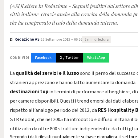
(ASI)Lettere in Redazione - Segnali positivi dal settore al
città italiane. Grazie anche alla crescita della domanda pr
che ha compensato il calo della domanda interna.
Di
Redazione ASI
26 Settembre 2013 – 06:56
3 min di lettura
Facebook
X / Twitter
WhatsApp
CONDIVIDI
La
qualità dei servizi e il lusso
sono il perno del successo d
stranieri apprezzano e hanno fatto aumentare la domanda.
destinazioni top
in termini di performance alberghiere, di
per camere disponibili. Questi i trend emersi dai dati elabora
rispetto all’analogo periodo del 2012, da
RES Hospitality 
STR Global
, che nel 2005 ha introdotto e diffuso in Italia i
utilizzato da oltre 800 strutture indipendenti e da tutti gli 
Secondo i dati rilevati puntualmente su base giornaliera, il settore