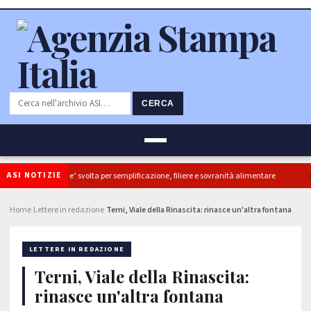
CERCA
ASI NOTIZIE
diretti, ok Camera e’ svolta per semplificazione, filiere e sovranità alimentare
Home
Lettere in redazione
Terni, Viale della Rinascita: rinasce un'altra fontana
›
›
LETTERE IN REDAZIONE
Terni, Viale della Rinascita:
rinasce un'altra fontana