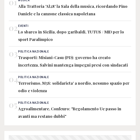
01
MUSICA
Alla Trattoria 'Al28' la Sala della musica, ricordando Pino
Daniele e la canzone classica napoletana
02
EVENTI
Lo sbarco in Sicilia, dopo garibaldi, TUTUS / MID per lo
sport Paralimpico
03
POLITICA NAZIONALE
Trasporti: Misiani-Casu (PD): governo ha creato
incertezza, Salvini mantenga impegni presi con sindacati
04
POLITICA NAZIONALE
Terrorismo, M5S: solidarieta' a nordio, nessuno spazio per
odio e violenza
05
POLITICA NAZIONALE
Agroalimentare, Confeuro: "Regolamento Ue passo in
avanti ma restano dubbi"