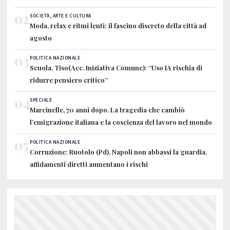
02
SOCIETÀ, ARTE E CULTURA
Moda, relax e ritmi lenti: il fascino discreto della città ad
agosto
03
POLITICA NAZIONALE
Scuola, Tiso(Acc. Iniziativa Comune): “Uso IA rischia di
ridurre pensiero critico”
04
SPECIALE
Marcinelle, 70 anni dopo. La tragedia che cambiò
l’emigrazione italiana e la coscienza del lavoro nel mondo
05
POLITICA NAZIONALE
Corruzione: Ruotolo (Pd), Napoli non abbassi la guardia,
affidamenti diretti aumentano i rischi