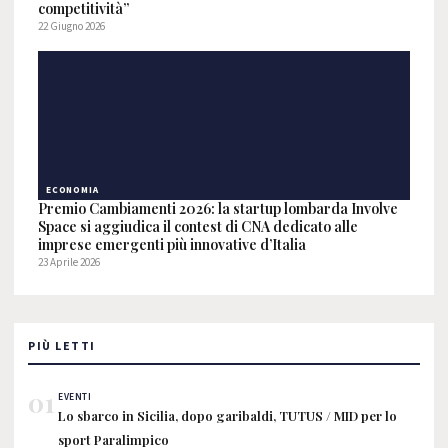
competitività”
22 Giugno 2026
ECONOMIA
Premio Cambiamenti 2026: la startup lombarda Involve
Space si aggiudica il contest di CNA dedicato alle
imprese emergenti più innovative d’Italia
23 Aprile 2026
PIÙ LETTI
01
EVENTI
Lo sbarco in Sicilia, dopo garibaldi, TUTUS / MID per lo
sport Paralimpico