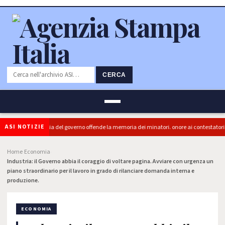
CERCA
ASI NOTIZIE
 (PRC): "L'Ipocrisia del governo offende la memoria dei minatori. onore ai contestatori"
Home
Economia
›
›
Industria: il Governo abbia il coraggio di voltare pagina. Avviare con urgenza un
piano straordinario per il lavoro in grado di rilanciare domanda interna e
produzione.
ECONOMIA