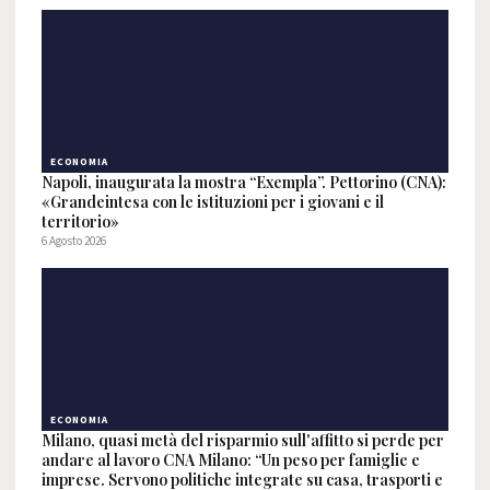
ECONOMIA
Napoli, inaugurata la mostra “Exempla”. Pettorino (CNA):
«Grandeintesa con le istituzioni per i giovani e il
territorio»
6 Agosto 2026
ECONOMIA
Milano, quasi metà del risparmio sull'affitto si perde per
andare al lavoro CNA Milano: “Un peso per famiglie e
imprese. Servono politiche integrate su casa, trasporti e