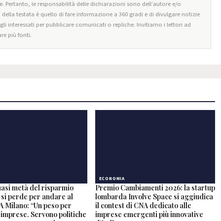
e. Pertanto, le responsabilità delle dichiarazioni sono dell'autore e/o
o della testata è quello di fare informazione a 360 gradi e di divulgare notizie
egli interessati per pubblicare comunicati o repliche. Invitiamo i lettori ad
re più fonti.
ECONOMIA
uasi metà del risparmio
Premio Cambiamenti 2026: la startup
to si perde per andare al
lombarda Involve Space si aggiudica
A Milano: “Un peso per
il contest di CNA dedicato alle
 imprese. Servono politiche
imprese emergenti più innovative