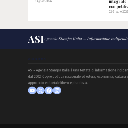
integrate 
6 Agosto 2026
competitiv
22 Giugno 202
ASI
Agenzia Stampa Italia – Informazione indipende
CHI SIAMO
ASI – Agenzia Stampa Italia è una testata di informazione indipe
dal 2002. Copre politica nazionale ed estera, economia, cultura 
approccio editoriale libero e pluralista.