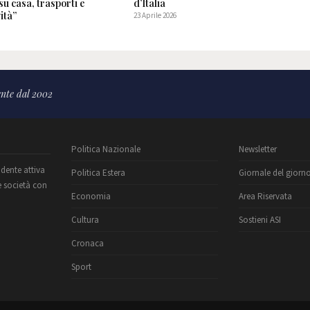
su casa, trasporti e
d’Italia
ità”
23 Aprile 2026
6
nte dal 2002
Politica Nazionale
Newsletter
ndente attiva
Politica Estera
Giornale del giorn
e società con
Economia
Area Riservata
Cultura
Sostieni ASI
Cronaca
Sport