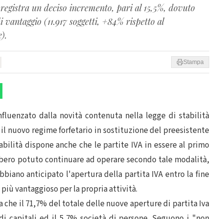
registra un deciso incremento, pari al 15,5%, dovuto
i vantaggio (11.917 soggetti, +84% rispetto al
).
Stampa
fluenzato dalla novità contenuta nella legge di stabilità
- il nuovo regime forfetario in sostituzione del preesistente
tabilità dispone anche che le partite IVA in essere al primo
bbero potuto continuare ad operare secondo tale modalità,
bbiano anticipato l'apertura della partita IVA entro la fine
 più vantaggioso per la propria attività.
 che il 71,7% del totale delle nuove aperture di partita Iva
 di capitali ed il 5,7% società di persone. Seguono i "non