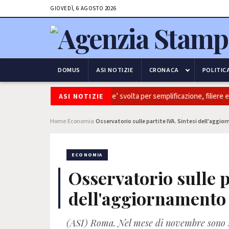
GIOVEDÌ, 6 AGOSTO 2026
DOMUS
ASI NOTIZIE
CRONACA
POLITIC
tivaitalia: Coldiretti, ok Camera e’ svolta per semplificazione, filiere e so
ASI NOTIZIE
Home
Economia
Osservatorio sulle partite IVA. Sintesi dell'aggi
›
›
ECONOMIA
Osservatorio sulle p
dell'aggiornamento 
(ASI) Roma. Nel mese di novembre sono st