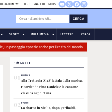
HI SIAMO
NEWSLETTER
GIORNALE DEL GIORNO
CERCA
SPORT
MULTIMEDIA
LETTERE
CERCA
un passaggio epocale anche per il resto del mondo
Guccini: Casi
PIÙ LETTI
01
MUSICA
Alla Trattoria 'Al28' la Sala della musica,
ricordando Pino Daniele e la canzone
classica napoletana
02
EVENTI
Lo sbarco in Sicilia, dopo garibaldi,