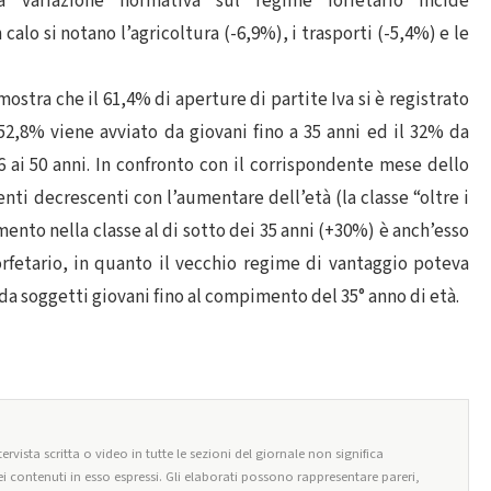
a variazione normativa sul regime forfetario incide
alo si notano l’agricoltura (-6,9%), i trasporti (-5,4%) e le
mostra che il 61,4% di aperture di partite Iva si è registrato
 52,8% viene avviato da giovani fino a 35 anni ed il 32% da
6 ai 50 anni. In confronto con il corrispondente mese dello
enti decrescenti con l’aumentare dell’età (la classe “oltre i
aumento nella classe al di sotto dei 35 anni (+30%) è anch’esso
rfetario, in quanto il vecchio regime di vantaggio poteva
a soggetti giovani fino al compimento del 35° anno di età.
ervista scritta o video in tutte le sezioni del giornale non significa
i contenuti in esso espressi. Gli elaborati possono rappresentare pareri,