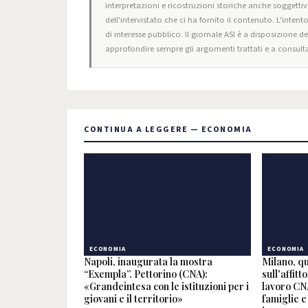
interpretazioni e ricostruzioni storiche anche soggettiv
dell'intervistato che ci ha fornito il contenuto. L'intent
di interesse pubblico. Il giornale ASI è a disposizione d
approfondire sempre gli argomenti trattati e a consulta
CONTINUA A LEGGERE — ECONOMIA
ECONOMIA
ECONOMIA
Napoli, inaugurata la mostra
Milano, q
“Exempla”. Pettorino (CNA):
sull'affit
«Grandeintesa con le istituzioni per i
lavoro CN
giovani e il territorio»
famiglie e