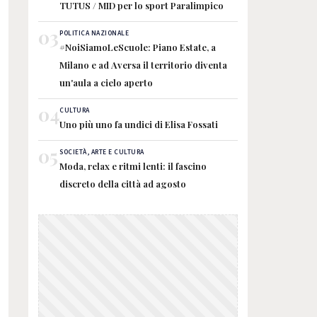
TUTUS / MID per lo sport Paralimpico
03
POLITICA NAZIONALE
#NoiSiamoLeScuole: Piano Estate, a
Milano e ad Aversa il territorio diventa
un'aula a cielo aperto
04
CULTURA
Uno più uno fa undici di Elisa Fossati
05
SOCIETÀ, ARTE E CULTURA
Moda, relax e ritmi lenti: il fascino
discreto della città ad agosto