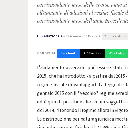
corrispondente mese dello scorso anno si 
all'aumento di adesioni al regime fiscale d
corrispondente mese dell'anno precedente
Di
Redazione ASI
13 Gennaio 2015 – 14:21
2 min di lettura
Facebook
X / Twitter
WhatsApp
CONDIVIDI
L'andamento osservato può essere stato in
2015, che ha introdotto - a partire dal 2015 
regime fiscale di vantaggio1. La legge di s
gennaio 2015 con il "vecchio" regime avre
ed è quindi possibile che alcuni soggetti a
del 2014, ritenendo il regime allora in vigore
La distribuzione per natura giuridica mostra
riguarda persone fisiche, il 21,8% società