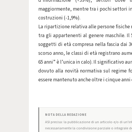
d’informazione (+39%), settori dove l
maggiormente, mentre tra i pochi settori in c
costruzioni (-1,9%).
La ripartizione relativa alle persone fisiche 
tra gli appartenenti al genere maschile. Il
soggetti di età compresa nella fascia dai 3
scorso anno, le classi di età registrano aum
65 anni” è l’unica in calo). Il significativo 
dovuto alla novità normativa sul regime fo
essere mantenuto anche oltre i cinque anni d
NOTA DELLA REDAZIONE
ASI precisa: la pubblicazione di un articolo e/o di un'int
necessariamente la condivisione parziale o integrale de