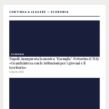
CONTINUA A LEGGERE — ECONOMIA
ECONOMIA
Napoli, inaugurata la mostra “Exempla”. Pettorino (CNA):
«Grandeintesa con le istituzioni per i giovani e il
territorio»
6 Agosto 2026