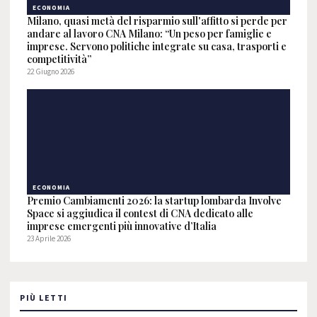
ECONOMIA
Milano, quasi metà del risparmio sull'affitto si perde per
andare al lavoro CNA Milano: “Un peso per famiglie e
imprese. Servono politiche integrate su casa, trasporti e
competitività”
22 Giugno 2026
ECONOMIA
Premio Cambiamenti 2026: la startup lombarda Involve
Space si aggiudica il contest di CNA dedicato alle
imprese emergenti più innovative d’Italia
23 Aprile 2026
PIÙ LETTI