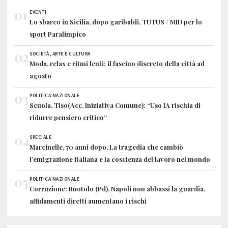
01
EVENTI
Lo sbarco in Sicilia, dopo garibaldi, TUTUS / MID per lo
sport Paralimpico
02
SOCIETÀ, ARTE E CULTURA
Moda, relax e ritmi lenti: il fascino discreto della città ad
agosto
03
POLITICA NAZIONALE
Scuola, Tiso(Acc. Iniziativa Comune): “Uso IA rischia di
ridurre pensiero critico”
04
SPECIALE
Marcinelle, 70 anni dopo. La tragedia che cambiò
l’emigrazione italiana e la coscienza del lavoro nel mondo
05
POLITICA NAZIONALE
Corruzione: Ruotolo (Pd), Napoli non abbassi la guardia,
affidamenti diretti aumentano i rischi