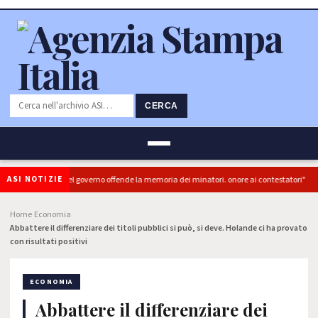
CERCA
ASI NOTIZIE
: "L'Ipocrisia del governo offende la memoria dei minatori. onore ai contestatori"
Home
Economia
›
›
Abbattere il differenziare dei titoli pubblici si può, si deve. Holande ci ha provato
con risultati positivi
ECONOMIA
Abbattere il differenziare dei