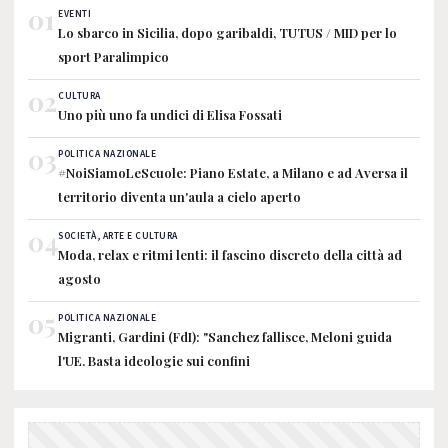
01
EVENTI
Lo sbarco in Sicilia, dopo garibaldi, TUTUS / MID per lo
sport Paralimpico
02
CULTURA
Uno più uno fa undici di Elisa Fossati
03
POLITICA NAZIONALE
#NoiSiamoLeScuole: Piano Estate, a Milano e ad Aversa il
territorio diventa un'aula a cielo aperto
04
SOCIETÀ, ARTE E CULTURA
Moda, relax e ritmi lenti: il fascino discreto della città ad
agosto
05
POLITICA NAZIONALE
Migranti, Gardini (FdI): "Sanchez fallisce, Meloni guida
l'UE. Basta ideologie sui confini