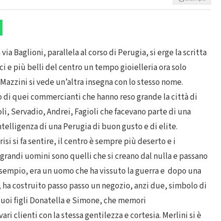
via Baglioni, parallela al corso di Perugia, si erge la scritta
ci e più belli del centro un tempo gioielleria ora solo
 Mazzini si vede un’altra insegna con lo stesso nome.
o di quei commercianti che hanno reso grande la città di
li, Servadio, Andrei, Fagioli che facevano parte di una
elligenza di una Perugia di buon gusto e di elite.
si si fa sentire, il centro è sempre più deserto e i
 grandi uomini sono quelli che si creano dal nulla e passano
 esempio, era un uomo che ha vissuto la guerra e dopo una
ha costruito passo passo un negozio, anzi due, simbolo di
 suoi figli Donatella e Simone, che memori
ri clienti con la stessa gentilezza e cortesia. Merlini si è