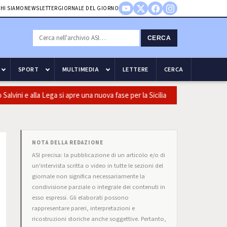
HI SIAMO
NEWSLETTER
GIORNALE DEL GIORNO
CERCA
SPORT
MULTIMEDIA
LETTERE
CERCA
ni e alla Lega si apre una nuova fase per la Sicilia
Olio, Confeur
NOTA DELLA REDAZIONE
ASI precisa: la pubblicazione di un articolo e/o di
un'intervista scritta o video in tutte le sezioni del
giornale non significa necessariamente la
condivisione parziale o integrale dei contenuti in
esso espressi. Gli elaborati possono
rappresentare pareri, interpretazioni e
ricostruzioni storiche anche soggettive. Pertanto,