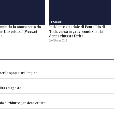
REGIONI
nnuncia la nuova rotta da
Incidente stradale di Ponte Rio di
er Düsseldorf (Weeze)
Todi, versa in gravi condizioni la
donna rimasta ferita
14
29 Ottobre 2013
 per lo sport Paralimpico
città ad agosto
ia di ridurre pensiero critico”