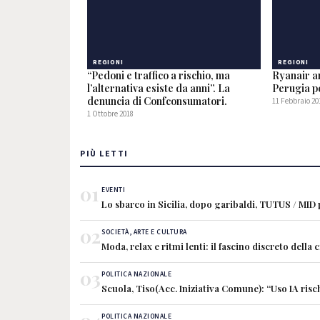
REGIONI
REGIONI
“Pedoni e traffico a rischio, ma
Ryanair a
l’alternativa esiste da anni”. La
Perugia p
denuncia di Confconsumatori.
11 Febbraio 20
1 Ottobre 2018
PIÙ LETTI
01
EVENTI
Lo sbarco in Sicilia, dopo garibaldi, TUTUS / MID
02
SOCIETÀ, ARTE E CULTURA
Moda, relax e ritmi lenti: il fascino discreto della 
03
POLITICA NAZIONALE
Scuola, Tiso(Acc. Iniziativa Comune): “Uso IA risch
POLITICA NAZIONALE