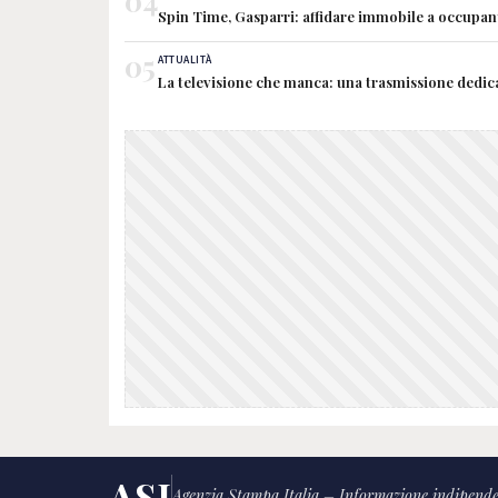
04
Spin Time, Gasparri: affidare immobile a occupant
05
ATTUALITÀ
La televisione che manca: una trasmissione dedic
ASI
Agenzia Stampa Italia – Informazione indipende