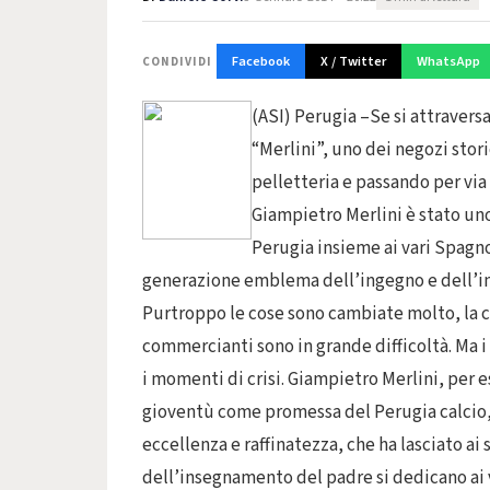
Facebook
X / Twitter
WhatsApp
CONDIVIDI
(ASI) Perugia –Se si attraversa 
“Merlini”, uno dei negozi stori
pelletteria e passando per via
Giampietro Merlini è stato un
Perugia insieme ai vari Spagno
generazione emblema dell’ingegno e dell’int
Purtroppo le cose sono cambiate molto, la cri
commercianti sono in grande difficoltà. Ma i
i momenti di crisi. Giampietro Merlini, per
gioventù come promessa del Perugia calcio, 
eccellenza e raffinatezza, che ha lasciato ai
dell’insegnamento del padre si dedicano ai va