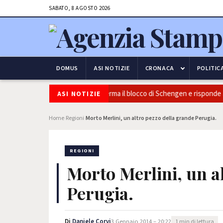
SABATO, 8 AGOSTO 2026
DOMUS
ASI NOTIZIE
CRONACA
POLITIC
urezza e frontiere: l’Italia conferma il blocco di Schengen e risponde alle
ASI NOTIZIE
Home
Regioni
Morto Merlini, un altro pezzo della grande Perugia.
›
›
REGIONI
Morto Merlini, un a
Perugia.
Di
Daniele Corvi
3 Gennaio 2014 – 20:22
1 min di lettura