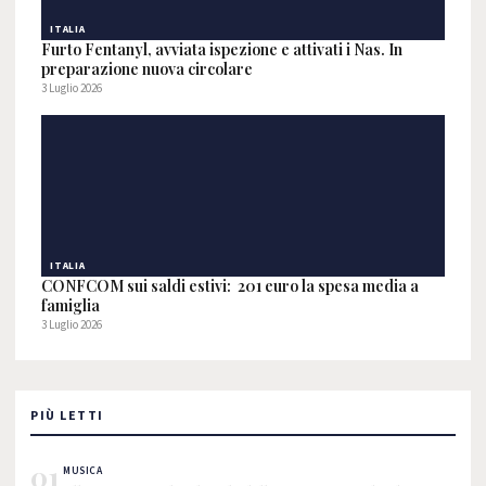
ITALIA
Furto Fentanyl, avviata ispezione e attivati i Nas. In
preparazione nuova circolare
3 Luglio 2026
ITALIA
CONFCOM sui saldi estivi: 201 euro la spesa media a
famiglia
3 Luglio 2026
PIÙ LETTI
01
MUSICA