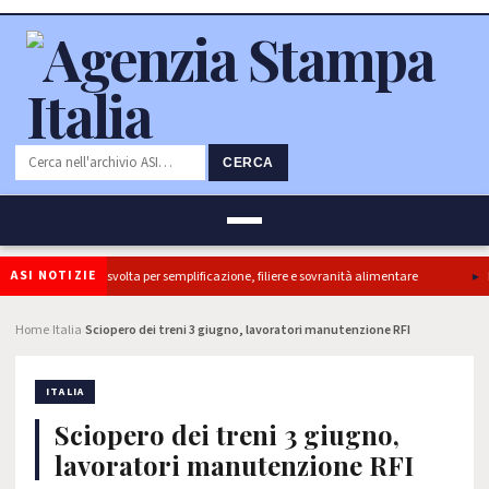
CERCA
ASI NOTIZIE
tti, ok Camera e’ svolta per semplificazione, filiere e sovranità alimentare
Il 
Home
Italia
Sciopero dei treni 3 giugno, lavoratori manutenzione RFI
›
›
ITALIA
Sciopero dei treni 3 giugno,
lavoratori manutenzione RFI