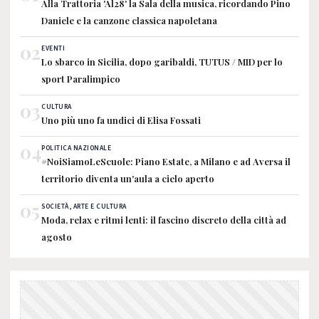
Alla Trattoria 'Al28' la Sala della musica, ricordando Pino
Daniele e la canzone classica napoletana
02
EVENTI
Lo sbarco in Sicilia, dopo garibaldi, TUTUS / MID per lo
sport Paralimpico
03
CULTURA
Uno più uno fa undici di Elisa Fossati
04
POLITICA NAZIONALE
#NoiSiamoLeScuole: Piano Estate, a Milano e ad Aversa il
territorio diventa un'aula a cielo aperto
05
SOCIETÀ, ARTE E CULTURA
Moda, relax e ritmi lenti: il fascino discreto della città ad
agosto