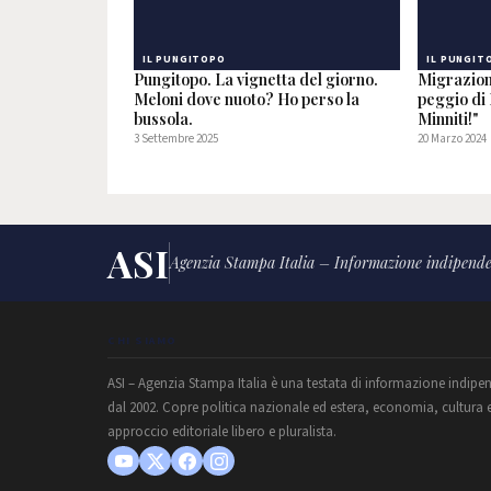
IL PUNGITOPO
IL PUNGIT
Pungitopo. La vignetta del giorno.
Migrazion
Meloni dove nuoto? Ho perso la
peggio di
bussola.
Minniti!"
3 Settembre 2025
20 Marzo 2024
ASI
Agenzia Stampa Italia – Informazione indipende
CHI SIAMO
ASI – Agenzia Stampa Italia è una testata di informazione indipe
dal 2002. Copre politica nazionale ed estera, economia, cultura 
approccio editoriale libero e pluralista.