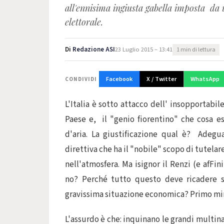
all'ennisima ingiusta gabella imposta da
elettorale.
Di
Redazione ASI
23 Luglio 2015 – 13:41
1 min di lettura
Facebook
X / Twitter
WhatsApp
CONDIVIDI
L'Italia è sotto attacco dell' insopportabil
Paese e, il "genio fiorentino" che cosa es
d'aria. La giustificazione qual è? Adegu
direttiva che ha il "nobile" scopo di tutela
nell'atmosfera. Ma isignor il Renzi (e afFi
no? Perché tutto questo deve ricadere su
gravissima situazione economica? Primo mini
L'assurdo è che: inquinano le grandi multina