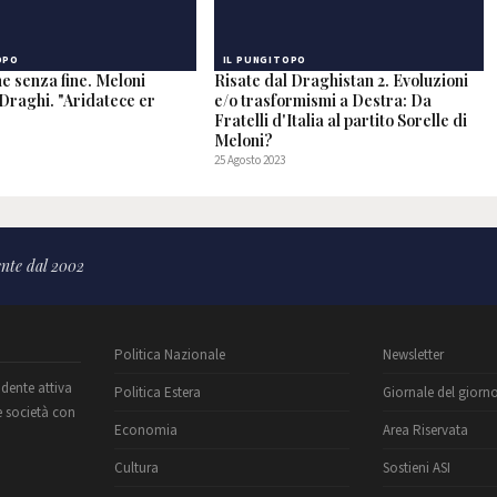
OPO
IL PUNGITOPO
e senza fine. Meloni
Risate dal Draghistan 2. Evoluzioni
 Draghi. "Aridatece er
e/o trasformismi a Destra: Da
Fratelli d'Italia al partito Sorelle di
Meloni?
25 Agosto 2023
nte dal 2002
Politica Nazionale
Newsletter
ndente attiva
Politica Estera
Giornale del giorn
e società con
Economia
Area Riservata
Cultura
Sostieni ASI