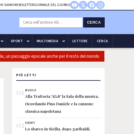
HI SIAMO
NEWSLETTER
GIORNALE DEL GIORNO
CERCA
SPORT
MULTIMEDIA
LETTERE
CERCA
 un passaggio epocale anche per il resto del mondo
Guccini: Cas
PIÙ LETTI
01
MUSICA
Alla Trattoria 'Al28' la Sala della musica,
ricordando Pino Daniele e la canzone
classica napoletana
02
EVENTI
Lo sbarco in Sicilia, dopo garibaldi,