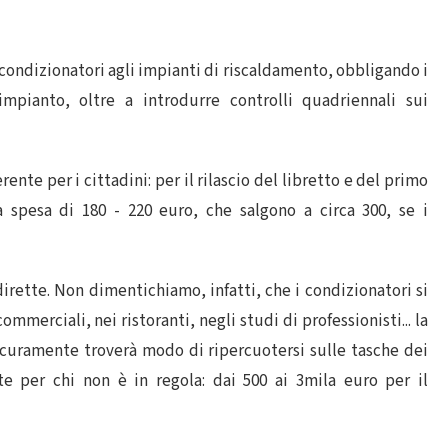
i condizionatori agli impianti di riscaldamento, obbligando i
mpianto, oltre a introdurre controlli quadriennali sui
ente per i cittadini: per il rilascio del libretto e del primo
a spesa di 180 - 220 euro, che salgono a circa 300, se i
dirette. Non dimentichiamo, infatti, che i condizionatori si
mmerciali, nei ristoranti, negli studi di professionisti... la
icuramente troverà modo di ripercuotersi sulle tasche dei
te per chi non è in regola: dai 500 ai 3mila euro per il