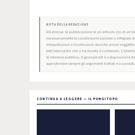
NOTA DELLA REDAZIONE
ASI precisa: la pubblicazione di un articolo e/o di un'int
necessariamente la condivisione parziale o integrale de
interpretazioni e ricostruzioni storiche anche soggettiv
dell'intervistato che ci ha fornito il contenuto. L'intent
di interesse pubblico. Il giornale ASI è a disposizione d
approfondire sempre gli argomenti trattati e a consulta
CONTINUA A LEGGERE — IL PUNGITOPO