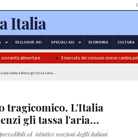
C
A
ESCLUSIVE ASI
SPECIALI ASI
ECONOMIA
CULTURA
ovranità alimentare
Il mercato dei consumi cinese cambia pelle,
dal caldo e Renzi gli tassa l'aria...
o tragicomico. L'Italia
nzi gli tassa l'aria...
revedibili ed istintive reazioni deglli italiani