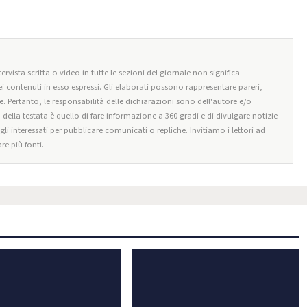
ervista scritta o video in tutte le sezioni del giornale non significa
i contenuti in esso espressi. Gli elaborati possono rappresentare pareri,
e. Pertanto, le responsabilità delle dichiarazioni sono dell'autore e/o
o della testata è quello di fare informazione a 360 gradi e di divulgare notizie
egli interessati per pubblicare comunicati o repliche. Invitiamo i lettori ad
re più fonti.