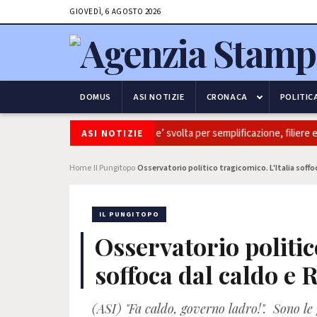
GIOVEDÌ, 6 AGOSTO 2026
DOMUS
ASI NOTIZIE
CRONACA
POLITIC
ltivaitalia: Coldiretti, ok Camera e’ svolta per semplificazione, filiere e s
ASI NOTIZIE
Home
Il Pungitopo
Osservatorio politico tragicomico. L'Italia soffoca 
›
›
IL PUNGITOPO
Osservatorio politic
soffoca dal caldo e Re
(ASI) "Fa caldo, governo ladro!". Sono le p