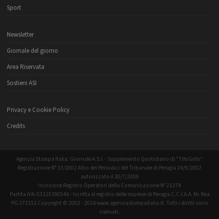
Sport
Newsletter
Giornale del giorno
Area Riservata
Sostieni ASI
Privacy e Cookie Policy
Credits
Agenzia Stampa Italia: Giornale A.S.I. - Supplemento Quotidiano di "TifoGrifo"
Registrazione N° 33/2002 Albo dei Periodici del Tribunale di Perugia 24/9/2002
autorizzato il 30/7/2009
Iscrizione Registro Operatori della Comunicazione N° 21374
Partita IVA: 03125390546 - Iscritta al registro delle imprese di Perugia C.C.I.A.A. Nr. Rea
PG 273151 Copyright © 2002 - 2026 www.agenziastampaitalia.it. Tutti i diritti sono
riservati.