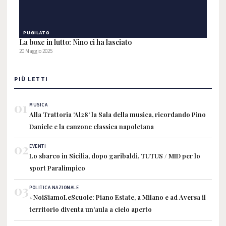
PUGILATO
La boxe in lutto: Nino ci ha lasciato
20 Maggio 2025
PIÙ LETTI
01
MUSICA
Alla Trattoria 'Al28' la Sala della musica, ricordando Pino
Daniele e la canzone classica napoletana
02
EVENTI
Lo sbarco in Sicilia, dopo garibaldi, TUTUS / MID per lo
sport Paralimpico
03
POLITICA NAZIONALE
#NoiSiamoLeScuole: Piano Estate, a Milano e ad Aversa il
territorio diventa un'aula a cielo aperto