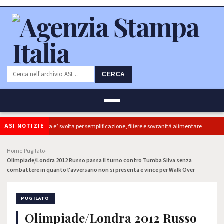
CERCA
ASI NOTIZIE
ldiretti, ok Camera e’ svolta per semplificazione, filiere e sovranità alimentare
Home
Pugilato
›
›
Olimpiade/Londra 2012 Russo passa il turno contro Tumba Silva senza
combattere in quanto l'avversario non si presenta e vince per Walk Over
PUGILATO
Olimpiade/Londra 2012 Russo