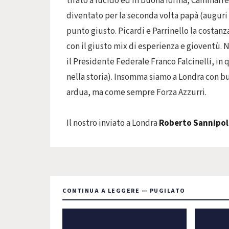
tirato a lucido ed in buona forma, Cammarrel
diventato per la seconda volta papà (auguri 
punto giusto. Picardi e Parrinello la costan
con il giusto mix di esperienza e gioventù. 
il Presidente Federale Franco Falcinelli, in 
nella storia). Insomma siamo a Londra con 
ardua, ma come sempre Forza Azzurri.
Il nostro inviato a Londra
Roberto Sannipol
CONTINUA A LEGGERE — PUGILATO