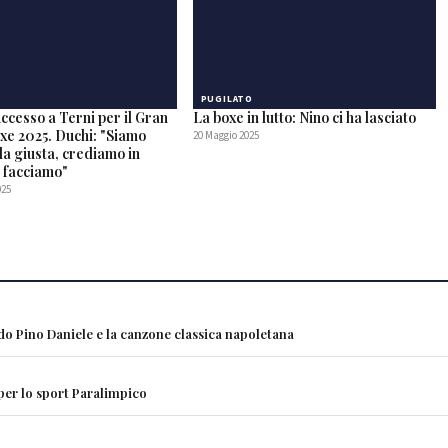
PUGILATO
ccesso a Terni per il Gran
La boxe in lutto: Nino ci ha lasciato
xe 2025. Duchi: "Siamo
20 Maggio 2025
da giusta, crediamo in
e facciamo"
025
ndo Pino Daniele e la canzone classica napoletana
 per lo sport Paralimpico