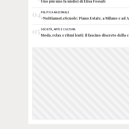
Uno più uno fa undici di Elisa Fossati
04
POLITICA NAZIONALE
#NoiSiamoLeScuole: Piano Estate, a Milano e ad Ave
05
SOCIETÀ, ARTE E CULTURA
Moda, relax e ritmi lenti: il fascino discreto della 