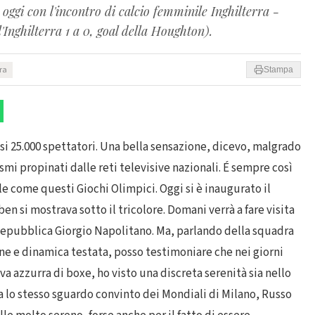
oggi con l'incontro di calcio femminile Inghilterra -
Inghilterra 1 a 0, goal della Houghton).
ura
Stampa
uasi 25.000 spettatori. Una bella sensazione, dicevo, malgrado
mi propinati dalle reti televisive nazionali. É sempre così
 come questi Giochi Olimpici. Oggi si è inaugurato il
en si mostrava sotto il tricolore. Domani verrà a fare visita
 Repubblica Giorgio Napolitano. Ma, parlando della squadra
ne e dinamica testata, posso testimoniare che nei giorni
a azzurra di boxe, ho visto una discreta serenità sia nello
va lo stesso sguardo convinto dei Mondiali di Milano, Russo