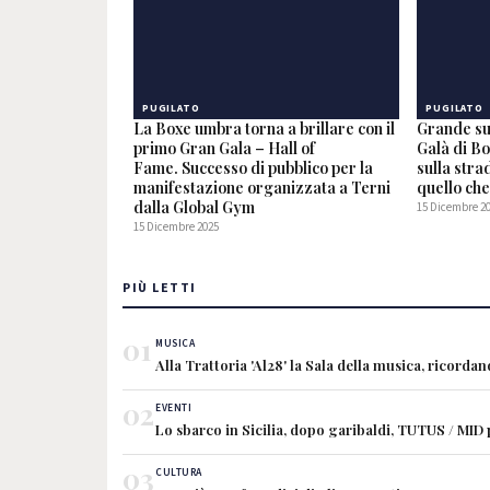
PUGILATO
PUGILATO
La Boxe umbra torna a brillare con il
Grande su
primo Gran Gala – Hall of
Galà di Bo
Fame. Successo di pubblico per la
sulla stra
manifestazione organizzata a Terni
quello ch
dalla Global Gym
15 Dicembre 2
15 Dicembre 2025
PIÙ LETTI
01
MUSICA
Alla Trattoria 'Al28' la Sala della musica, ricorda
02
EVENTI
Lo sbarco in Sicilia, dopo garibaldi, TUTUS / MID
03
CULTURA