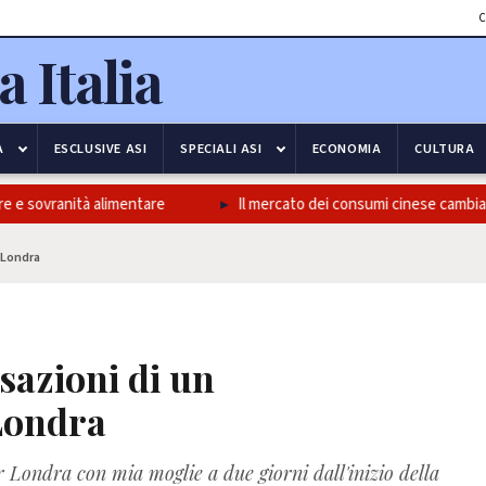
C
A
ESCLUSIVE ASI
SPECIALI ASI
ECONOMIA
CULTURA
 e sovranità alimentare
Il mercato dei consumi cinese cambia pel
 Londra
sazioni di un
Londra
r Londra con mia moglie a due giorni dall'inizio della