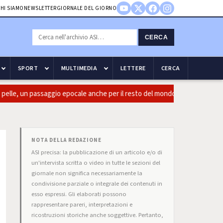
HI SIAMO
NEWSLETTER
GIORNALE DEL GIORNO
CERCA
SPORT
MULTIMEDIA
LETTERE
CERCA
le, un passaggio epocale anche per il resto del mondo
Guccini:
NOTA DELLA REDAZIONE
ASI precisa: la pubblicazione di un articolo e/o di
un'intervista scritta o video in tutte le sezioni del
giornale non significa necessariamente la
condivisione parziale o integrale dei contenuti in
esso espressi. Gli elaborati possono
rappresentare pareri, interpretazioni e
ricostruzioni storiche anche soggettive. Pertanto,