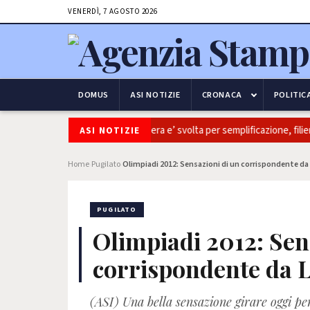
VENERDÌ, 7 AGOSTO 2026
DOMUS
ASI NOTIZIE
CRONACA
POLITIC
Coltivaitalia: Coldiretti, ok Camera e’ svolta per semplificazione, filiere
ASI NOTIZIE
Home
Pugilato
Olimpiadi 2012: Sensazioni di un corrispondente da
›
›
PUGILATO
Olimpiadi 2012: Sen
corrispondente da 
(ASI) Una bella sensazione girare oggi pe