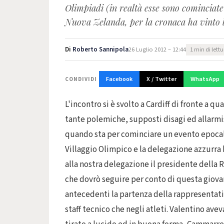
Olimpiadi (in realtà esse sono cominciate 
Nuova Zelanda, per la cronaca ha vinto l'
Di
Roberto Sannipola
26 Luglio 2012 – 12:44
1 min di lett
Facebook
X / Twitter
WhatsApp
CONDIVIDI
L'incontro si è svolto a Cardiff di fronte a q
tante polemiche, supposti disagi ed allarmis
quando sta per cominciare un evento epocale
Villaggio Olimpico e la delegazione azzurra b
alla nostra delegazione il presidente della
che dovrò seguire per conto di questa giova
antecedenti la partenza della rappresentativ
staff tecnico che negli atleti. Valentino ave