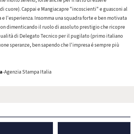
le molto sereno, forse anche per il fatto di essere
di cuore). Cappai e Mangiacapre "incoscienti" e guasconi al
za e l'esperienza. Insomma una squadra forte e ben motivata
Non dimenticando il ruolo di assoluto prestigio che ricopre
qualità di Delegato Tecnico per il pugilato (primo italiano
buone speranze, ben sapendo che l'impresa é sempre più
a
-Agenzia Stampa Italia