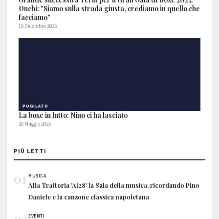
Duchi: "Siamo sulla strada giusta, crediamo in quello che
facciamo"
15 Dicembre 2025
PUGILATO
La boxe in lutto: Nino ci ha lasciato
20 Maggio 2025
PIÙ LETTI
01
MUSICA
Alla Trattoria 'Al28' la Sala della musica, ricordando Pino
Daniele e la canzone classica napoletana
02
EVENTI