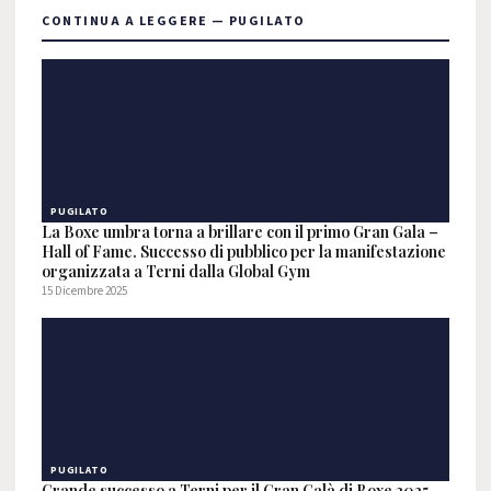
CONTINUA A LEGGERE — PUGILATO
PUGILATO
La Boxe umbra torna a brillare con il primo Gran Gala –
Hall of Fame. Successo di pubblico per la manifestazione
organizzata a Terni dalla Global Gym
15 Dicembre 2025
PUGILATO
Grande successo a Terni per il Gran Galà di Boxe 2025.