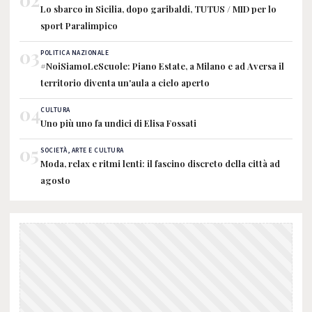
Lo sbarco in Sicilia, dopo garibaldi, TUTUS / MID per lo
sport Paralimpico
03
POLITICA NAZIONALE
#NoiSiamoLeScuole: Piano Estate, a Milano e ad Aversa il
territorio diventa un'aula a cielo aperto
04
CULTURA
Uno più uno fa undici di Elisa Fossati
05
SOCIETÀ, ARTE E CULTURA
Moda, relax e ritmi lenti: il fascino discreto della città ad
agosto