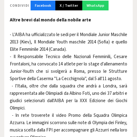
Facebook
X / Twitter
WhatsApp
CONDIVIDI
Altre brevi dal mondo della nobile arte
- L'AIBA ha ufficializzato le sedi per il Mondiale Junior Maschile
2013 (Kiev), Il Mondiale Youth maschile 2014 (Sofia) e quello
Elite Femminile 2014 (Canada).
- Il Responsabile Tecnico delle Nazionali Femminili, Cesare
Frontaloni, ha convocato 14 atlete per lo stage d'allenamento
Junior-Youth che si svolgerà a Roma, presso le Strutture
Sportive della Caserma "La Cecchignola", dal 5 all'11 agosto.
- l'Italia, oltre che dalla squadra che andrà a Londra, sarà
rappresentata alle Olimpiadi da Albino Foti, uno dei 37 arbitri e
giudici selezionati dall'AIBA per la XXX Edizione dei Giochi
Olimpici.
- In rete troverete il video Promo della Squadra Olimpica
Azzurra. Le immagini scorrono sulle note di Olympia dei Finley,
musica scelta dalla FPI per accompagnare gli Azzurri nella loro