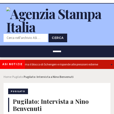
CERCA
ASI NOTIZIE
ere: l’Italia conferma il blocco di Schengen e risponde alle pressioni esterne
P
Home
Pugilato
Pugilato: Intervista a Nino Benvenuti
›
›
PUGILATO
Pugilato: Intervista a Nino
Benvenuti