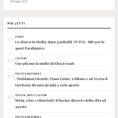
20 Maggio 2025
PIÙ LETTI
01
EVENTI
Lo sbarco in Sicilia, dopo garibaldi, TUTUS / MID per lo
sport Paralimpico
02
CULTURA
Uno più uno fa undici di Elisa Fossati
03
POLITICA NAZIONALE
#NoiSiamoLeScuole: Piano Estate, a Milano e ad Aversa il
territorio diventa un'aula a cielo aperto
04
SOCIETÀ, ARTE E CULTURA
Moda, relax e ritmi lenti: il fascino discreto della città ad
agosto
POLITICA NAZIONALE