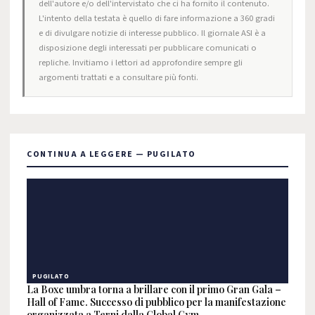
dell'autore e/o dell'intervistato che ci ha fornito il contenuto.
L'intento della testata è quello di fare informazione a 360 gradi
e di divulgare notizie di interesse pubblico. Il giornale ASI è a
disposizione degli interessati per pubblicare comunicati o
repliche. Invitiamo i lettori ad approfondire sempre gli
argomenti trattati e a consultare più fonti.
CONTINUA A LEGGERE — PUGILATO
PUGILATO
La Boxe umbra torna a brillare con il primo Gran Gala –
Hall of Fame. Successo di pubblico per la manifestazione
organizzata a Terni dalla Global Gym