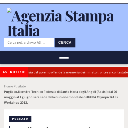
CERCA
ASI NOTIZIE
ra (PRC): "L'Ipocrisia del governo offende la memoria dei minatori. onore ai contestatori"
Home
Pugilato
›
›
Pugilato.Il centro Tecnico Federale di Santa Maria degli Angeli (Assisi) dal 26
maggio al 1 giugno sarà sede della riunione mondiale dell'AIBA Olympic R&Js
Workshop 2012,
PUGILATO