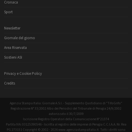
Cronaca
Sport
Newsletter
Giornale del giorno
Area Riservata
Sostieni ASI
Privacy e Cookie Policy
Credits
Agenzia Stampa Italia: Giornale A.S.I. - Supplemento Quotidiano di "TifoGrifo"
Registrazione N° 33/2002 Albo dei Periodici del Tribunale di Perugia 24/9/2002
autorizzato il 30/7/2009
Iscrizione Registro Operatori della Comunicazione N° 21374
Partita IVA: 03125390546 - Iscritta al registro delle imprese di Perugia C.C.I.A.A. Nr. Rea
PG 273151 Copyright © 2002 - 2026 www.agenziastampaitalia.it. Tutti i diritti sono