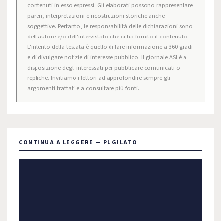
contenuti in esso espressi. Gli elaborati possono rappresentare
pareri, interpretazioni e ricostruzioni storiche anche
soggettive. Pertanto, le responsabilità delle dichiarazioni sono
dell'autore e/o dell'intervistato che ci ha fornito il contenuto.
L'intento della testata è quello di fare informazione a 360 gradi
e di divulgare notizie di interesse pubblico. Il giornale ASI è a
disposizione degli interessati per pubblicare comunicati o
repliche. Invitiamo i lettori ad approfondire sempre gli
argomenti trattati e a consultare più fonti.
CONTINUA A LEGGERE — PUGILATO