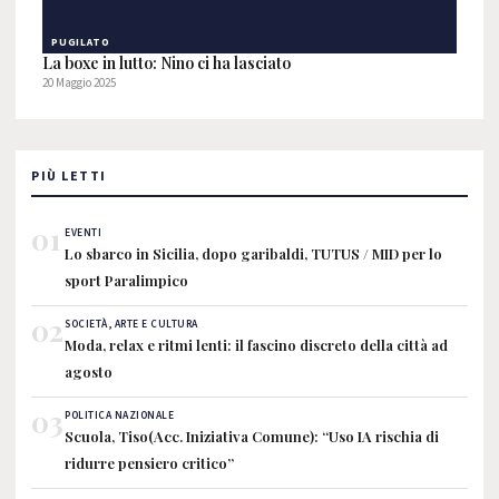
PUGILATO
La boxe in lutto: Nino ci ha lasciato
20 Maggio 2025
PIÙ LETTI
01
EVENTI
Lo sbarco in Sicilia, dopo garibaldi, TUTUS / MID per lo
sport Paralimpico
02
SOCIETÀ, ARTE E CULTURA
Moda, relax e ritmi lenti: il fascino discreto della città ad
agosto
03
POLITICA NAZIONALE
Scuola, Tiso(Acc. Iniziativa Comune): “Uso IA rischia di
ridurre pensiero critico”