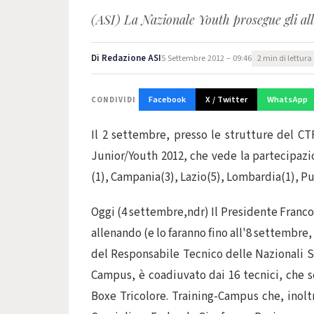
(ASI) La Nazionale Youth prosegue gli all
Di
Redazione ASI
5 Settembre 2012 – 09:46
2 min di lettura
Facebook
X / Twitter
WhatsApp
CONDIVIDI
Il 2 settembre, presso le strutture del CTF
Junior/Youth 2012, che vede la partecipazio
(1), Campania(3), Lazio(5), Lombardia(1), Pug
Oggi (4 settembre,ndr) Il Presidente Franco 
allenando (e lo faranno fino all'8 settembre,
del Responsabile Tecnico delle Nazionali 
Campus, è coadiuvato dai 16 tecnici, che s
Boxe Tricolore. Training-Campus che, inoltr