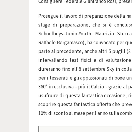
Consigliere Federale Gianfranco Rosi, present
Prosegue il lavoro di preparazione della na
stage di preparazione, che si è concluso
Schoolboys-Junio-Youth, Maurizio Stecca
Raffaele Bergamasco), ha convocato per que
parte al precedente, anche altri 5 pugili (2
intervallando test fisici e di valutazion
dureranno fino all'8 settembre.Sky in coll
per i tesserati e gli appassionati di boxe un
360° in esclusiva - più il Calcio - grazie a
usufruire di questa fantastica occasione, ri
scoprire questa fantastica offerta che preve
10% di sconto al mese per 1 anno sulla comb