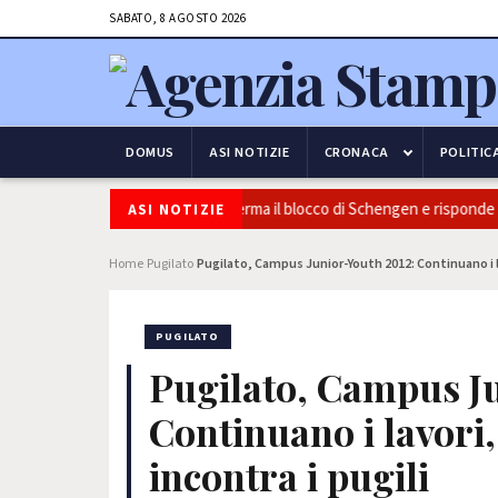
SABATO, 8 AGOSTO 2026
DOMUS
ASI NOTIZIE
CRONACA
POLITIC
curezza e frontiere: l’Italia conferma il blocco di Schengen e risponde all
ASI NOTIZIE
Home
Pugilato
Pugilato, Campus Junior-Youth 2012: Continuano i lavo
›
›
PUGILATO
Pugilato, Campus J
Continuano i lavori,
incontra i pugili