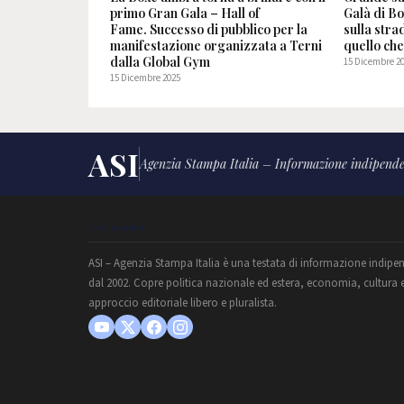
primo Gran Gala – Hall of
Galà di Bo
Fame. Successo di pubblico per la
sulla stra
manifestazione organizzata a Terni
quello ch
dalla Global Gym
15 Dicembre 2
15 Dicembre 2025
ASI
Agenzia Stampa Italia – Informazione indipende
CHI SIAMO
ASI – Agenzia Stampa Italia è una testata di informazione indipe
dal 2002. Copre politica nazionale ed estera, economia, cultura 
approccio editoriale libero e pluralista.