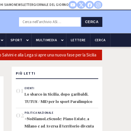
HI SIAMO
NEWSLETTER
GIORNALE DEL GIORNO
CERCA
SPORT
MULTIMEDIA
LETTERE
CERCA
ini e alla Lega si apre una nuova fase per la Sicilia
Olio, Confeu
PIÙ LETTI
01
EVENTI
Lo sbarco in Sicilia, dopo garibaldi,
TUTUS / MID per lo sport Paralimpico
02
POLITICA NAZIONALE
#NoiSiamoLeScuole: Piano Estate, a
Milano e ad Aversa il territorio diventa