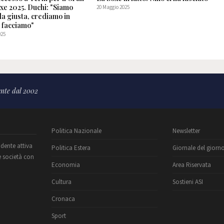
xe 2025. Duchi: "Siamo
20 Maggio 2025
da giusta, crediamo in
e facciamo"
025
nte dal 2002
Politica Nazionale
Newsletter
ndente attiva
Politica Estera
Giornale del giorn
e società con
Economia
Area Riservata
Cultura
Sostieni ASI
Cronaca
Sport