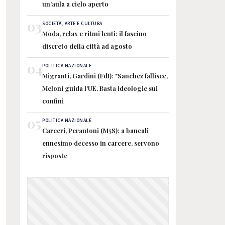
un'aula a cielo aperto
03
SOCIETÀ, ARTE E CULTURA
Moda, relax e ritmi lenti: il fascino
discreto della città ad agosto
04
POLITICA NAZIONALE
Migranti, Gardini (FdI): "Sanchez fallisce,
Meloni guida l'UE. Basta ideologie sui
confini
05
POLITICA NAZIONALE
Carceri, Perantoni (M5S): a bancali
ennesimo decesso in carcere, servono
risposte