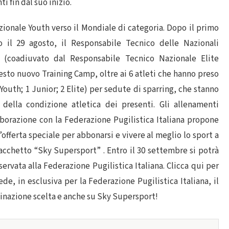
i fin dal suo inizio.
zionale Youth verso il Mondiale di categoria. Dopo il primo
 il 29 agosto, il Responsabile Tecnico delle Nazionali
 (coadiuvato dal Responsabile Tecnico Nazionale Elite
sto nuovo Training Camp, oltre ai 6 atleti che hanno preso
 Youth; 1 Junior; 2 Elite) per sedute di sparring, che stanno
e della condizione atletica dei presenti. Gli allenamenti
aborazione con la Federazione Pugilistica Italiana propone
’offerta speciale per abbonarsi e vivere al meglio lo sport a
l pacchetto “Sky Supersport” . Entro il 30 settembre si potrà
servata alla Federazione Pugilistica Italiana. Clicca qui per
de, in esclusiva per la Federazione Pugilistica Italiana, il
inazione scelta e anche su Sky Supersport!