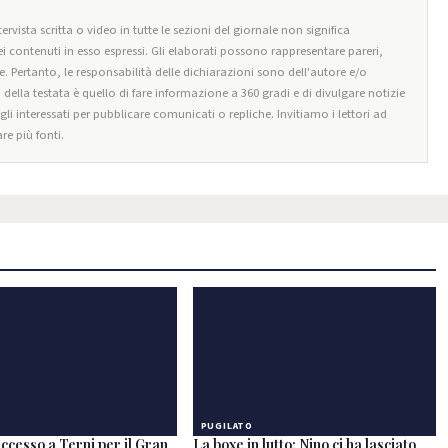
ervista scritta o video in tutte le sezioni del giornale non significa
i contenuti in esso espressi. Gli elaborati possono rappresentare pareri,
e. Pertanto, le responsabilità delle dichiarazioni sono dell'autore e/o
o della testata è quello di fare informazione a 360 gradi e di divulgare notizie
egli interessati per pubblicare comunicati o repliche. Invitiamo i lettori ad
re più fonti.
PUGILATO
ccesso a Terni per il Gran
La boxe in lutto: Nino ci ha lasciato