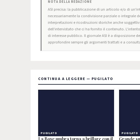
NOTA DELLA REDAZIONE
ASI precisa: la pubblicazione di un articolo e/o di un'int
necessariamente la condivisione parziale o integrale de
interpretazioni e ricostruzioni storiche anche soggettiv
dell'intervistato che ci ha fornito il contenuto. L'intent
di interesse pubblico. Il giornale ASI è a disposizione d
approfondire sempre gli argomenti trattati e a consulta
CONTINUA A LEGGERE — PUGILATO
PUGILATO
PUGILATO
La Boxe umbra torna a brillare con il
Grande su