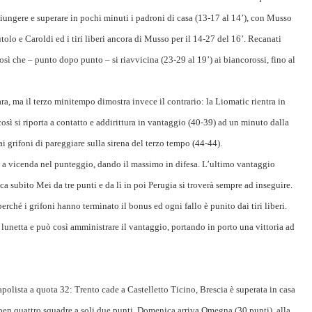
ungere e superare in pochi minuti i padroni di casa (13-17 al 14’), con Musso
lo e Caroldi ed i tiri liberi ancora di Musso per il 14-27 del 16’. Recanati
 così che – punto dopo punto – si riavvicina (23-29 al 19’) ai biancorossi, fino al
, ma il terzo minitempo dimostra invece il contrario: la Liomatic rientra in
osì si riporta a contatto e addirittura in vantaggio (40-39) ad un minuto dalla
ai grifoni di pareggiare sulla sirena del terzo tempo (44-44).
o a vicenda nel punteggio, dando il massimo in difesa. L’ultimo vantaggio
subito Mei da tre punti e da lì in poi Perugia si troverà sempre ad inseguire.
perché i grifoni hanno terminato il bonus ed ogni fallo è punito dai tiri liberi.
 lunetta e può così amministrare il vantaggio, portando in porto una vittoria ad
apolista a quota 32: Trento cade a Castelletto Ticino, Brescia è superata in casa
 ben quattro squadre a soli due punti. Domenica arriva Omegna (30 punti), alla