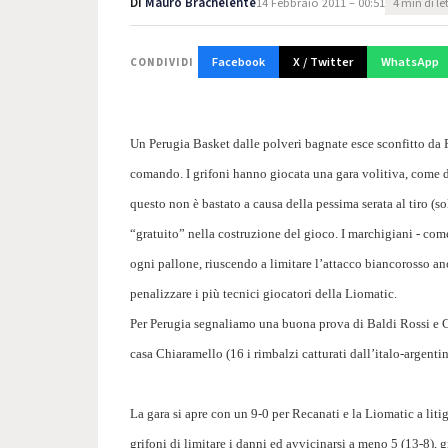
Di
Mauro Brachelente
14 Febbraio 2011 – 00:51
4 min di le
Facebook
X / Twitter
WhatsApp
CONDIVIDI
Un Perugia Basket dalle polveri bagnate esce sconfitto da Rec
comando. I grifoni hanno giocata una gara volitiva, come di
questo non è bastato a causa della pessima serata al tiro (so
“gratuito” nella costruzione del gioco. I marchigiani - com
ogni pallone, riuscendo a limitare l’attacco biancorosso an
penalizzare i più tecnici giocatori della Liomatic.
Per Perugia segnaliamo una buona prova di Baldi Rossi e Chia
casa Chiaramello (16 i rimbalzi catturati dall’italo-argentin
La gara si apre con un 9-0 per Recanati e la Liomatic a liti
grifoni di limitare i danni ed avvicinarsi a meno 5 (13-8), 