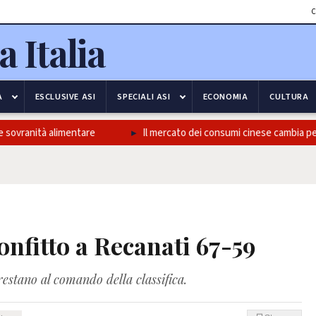
C
A
ESCLUSIVE ASI
SPECIALI ASI
ECONOMIA
CULTURA
ranità alimentare
Il mercato dei consumi cinese cambia pelle, un
onfitto a Recanati 67-59
estano al comando della classifica.