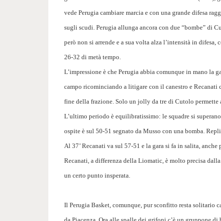
vede Perugia cambiare marcia e con una grande difesa raggi
sugli scudi. Perugia allunga ancora con due “bombe” di Cuto
però non si arrende e a sua volta alza l’intensità in difesa,
26-32 di metà tempo.
L’impressione è che Perugia abbia comunque in mano la gara
campo ricominciando a litigare con il canestro e Recanati c
fine della frazione. Solo un jolly da tre di Cutolo permette 
L’ultimo periodo è equilibratissimo: le squadre si superan
ospite è sul 50-51 segnato da Musso con una bomba. Replica 
Al 37’ Recanati va sul 57-51 e la gara si fa in salita, anche 
Recanati, a differenza della Liomatic, è molto precisa dalla
un certo punto insperata.
Il Perugia Basket, comunque, pur sconfitto resta solitario c
da Piacenza. Ora alle spalle dei grifoni c’è un gruppone di