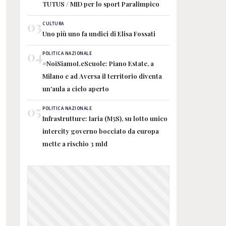
TUTUS / MID per lo sport Paralimpico
03
CULTURA
Uno più uno fa undici di Elisa Fossati
04
POLITICA NAZIONALE
#NoiSiamoLeScuole: Piano Estate, a
Milano e ad Aversa il territorio diventa
un'aula a cielo aperto
05
POLITICA NAZIONALE
Infrastrutture: Iaria (M5S), su lotto unico
intercity governo bocciato da europa
mette a rischio 3 mld