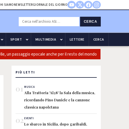
HI SIAMO
NEWSLETTER
GIORNALE DEL GIORNO
CERCA
SPORT
MULTIMEDIA
LETTERE
CERCA
 passaggio epocale anche per il resto del mondo
Guccini: Casin
PIÙ LETTI
01
MUSICA
Alla Trattoria 'Al28' la Sala della musica,
ricordando Pino Daniele e la canzone
classica napoletana
02
EVENTI
Lo sbarco in Sicilia, dopo garibaldi,