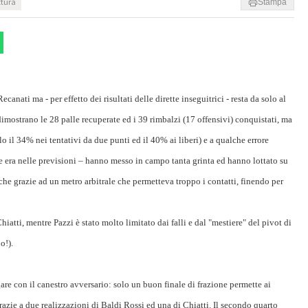
ttura
Stampa
anati ma - per effetto dei risultati delle dirette inseguitrici - resta da solo al
mostrano le 28 palle recuperate ed i 39 rimbalzi (17 offensivi) conquistati, ma
lo il 34% nei tentativi da due punti ed il 40% ai liberi) e a qualche errore
e era nelle previsioni – hanno messo in campo tanta grinta ed hanno lottato su
che grazie ad un metro arbitrale che permetteva troppo i contatti, finendo per
tti, mentre Pazzi è stato molto limitato dai falli e dal "mestiere" del pivot di
o!).
gare con il canestro avversario: solo un buon finale di frazione permette ai
grazie a due realizzazioni di Baldi Rossi ed una di Chiatti. Il secondo quarto