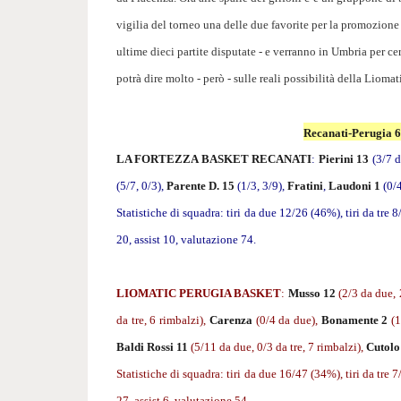
vigilia del torneo una delle due favorite per la promozione 
ultime dieci partite disputate - e verranno in Umbria per cer
potrà dire molto - però - sulle reali possibilità della Liomat
Recanati-Perugia 
LA FORTEZZA BASKET RECANATI
:
Pierini 13
(3/7 d
(5/7, 0/3),
Parente D. 15
(1/3, 3/9),
Fratini
,
Laudoni 1
(0/4
Statistiche di squadra: tiri da due 12/26 (46%), tiri da tre 
20, assist 10, valutazione 74.
LIOMATIC PERUGIA BASKET
:
Musso 12
(2/3 da due, 2
da tre, 6 rimbalzi),
Carenza
(0/4 da due),
Bonamente 2
(1
Baldi Rossi 11
(5/11 da due, 0/3 da tre, 7 rimbalzi),
Cutolo
Statistiche di squadra: tiri da due 16/47 (34%), tiri da tre 
27, assist 6, valutazione 54.