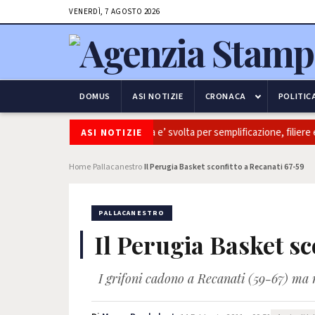
VENERDÌ, 7 AGOSTO 2026
DOMUS
ASI NOTIZIE
CRONACA
POLITIC
vaitalia: Coldiretti, ok Camera e’ svolta per semplificazione, filiere e sov
ASI NOTIZIE
Home
Pallacanestro
Il Perugia Basket sconfitto a Recanati 67-59
›
›
PALLACANESTRO
Il Perugia Basket sc
I grifoni cadono a Recanati (59-67) ma r