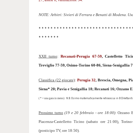
NOTE: Arbitri: Sivieri di Ferrara e Benatti di Modena. Usc
* * * * * * * * * * * * * * * * * * * * * * * * * * * * * * * 
* * * * * * *
XXII turno
:
Recanati-Perugia 67-59
, Castelletto Tic
Treviglio 77-59, Osimo-Torino 60-86, Siena-Senigallia 
Classifica (22 giocate)
:
Perugia 32
, Brescia, Omegna, Pia
Siena* 20; Pavia e Senigallia 18; Recanati 16; Ozzano 
N.B. Osimo matematicamente retrocessa in B Dilettanti
( * = una gara in meno)
Prossimo turno
(19 e 20 febbraio - ore 18:00)
: Ozzano E
Piacenza-Castelletto Ticino (sabato ore 21:00), Torino
(posticipo TV, ore 18:50).