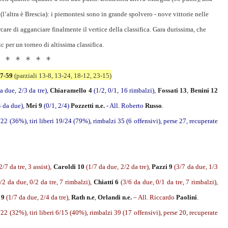
(l’altra è Brescia): i piemontesi sono in grande spolvero - nove vittorie nelle
care di agganciare finalmente il vertice della classifica. Gara durissima, che
ic per un torneo di altissima classifica.
* * * * *
67-59
 (parziali 13-8, 13-24, 18-12, 23-15)
a due, 2/3 da tre),
Chiaramello 4
(1/2, 0/1, 16 rimbalzi),
Fossati 13
,
Benini 12
 da due),
Mei 9
(0/1, 2/4)
Pozzetti n.e.
- All. Roberto
Russo
.
8/22 (36%), tiri liberi 19/24 (79%), rimbalzi 35 (6 offensivi), perse 27, recuperate
/7 da tre, 3 assist),
Caroldi 10
(1/7 da due, 2/2 da tre),
Pazzi 9
(3/7 da due, 1/3
/2 da due, 0/2 da tre, 7 rimbalzi),
Chiatti 6
(3/6 da due, 0/1 da tre, 7 rimbalzi),
 9
(1/7 da due, 2/4 da tre),
Rath
n.e
,
Orlandi n.e.
– All. Riccardo
Paolini
.
7/22 (32%), tiri liberi 6/15 (40%), rimbalzi 39 (17 offensivi), perse 20, recuperate