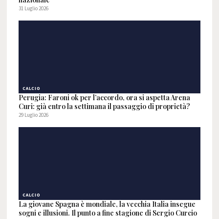
31 Luglio 2026
CALCIO
Perugia: Faroni ok per l’accordo, ora si aspetta Arena
Curi: già entro la settimana il passaggio di proprietà?
29 Luglio 2026
CALCIO
La giovane Spagna è mondiale, la vecchia Italia insegue
sogni e illusioni. Il punto a fine stagione di Sergio Curcio