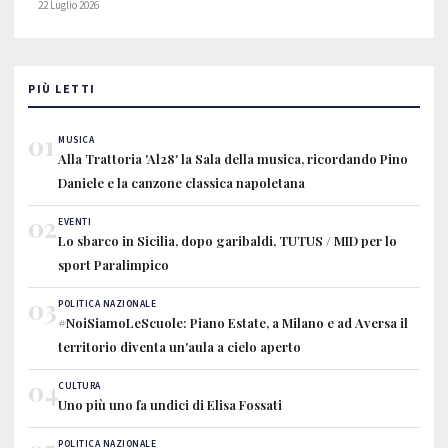
22 Luglio 2026
PIÙ LETTI
01
MUSICA
Alla Trattoria 'Al28' la Sala della musica, ricordando Pino
Daniele e la canzone classica napoletana
02
EVENTI
Lo sbarco in Sicilia, dopo garibaldi, TUTUS / MID per lo
sport Paralimpico
03
POLITICA NAZIONALE
#NoiSiamoLeScuole: Piano Estate, a Milano e ad Aversa il
territorio diventa un'aula a cielo aperto
04
CULTURA
Uno più uno fa undici di Elisa Fossati
POLITICA NAZIONALE