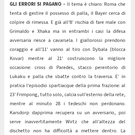
GLI ERRORI SI PAGANO -
Il tema è chiaro: Roma che
tenta di gestire il possesso di palla, il Bayer cerca di
colpire di rimessa. E già all'8' rischia di fare male con
Grimaldo e Xhaka ma in entrambi i casi la difesa
avversaria riesce a cavarsela. I giallorossi prendono
coraggio e all'11' vanno al tiro con Dybala (blocca
Kovar) mentre al 21' costruiscono la migliore
occasione: cross di Paredes, stacco perentorio di
Lukaku e palla che sbatte contro la traversa. E' in
pratica l'episodio spartiacque della prima frazione: al
23' Frimpong, tutto solo, calcia sull'esterno della rete,
mentre al minuto 28 i tedeschi non perdonano.
Karsdorp dapprima recupera su un avversario, poi
serve inavvertitamente Wirtz che all'altezza del
dischetto non ha difficoltà a mettere dentro. La