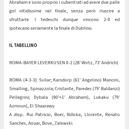
Abraham e sono proprio i subentrati ad avere due palle
gol nitidissime nel finale, senza però riuscire a
sfruttarle. I tedeschi dunque vincono 2-0 ed
ipotecano seriamente la finale di Dublino.
IL TABELLINO
ROMA-BAYER LEVERKUSEN 0-2 (28' Wirtz, 73' Andrich)
ROMA (4-3-3): Svilar; Karsdorp (61' Angelino) Mancini,
Smalling, Spinazzola; Cristante, Paredes (79' Baldanzi)
Pellegrini; Dybala (90'+1' Abraham), Lukaku (79'
Azmoun), El Shaarawy.
A disp.: Rui Patricio, Boer, Ndicka, Llorente, Renato
Sanches, Aouar, Bove, Zalewski.