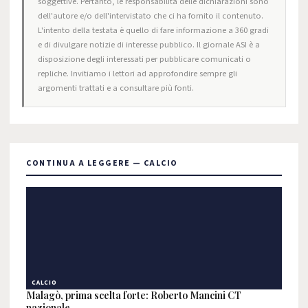
soggettive. Pertanto, le responsabilità delle dichiarazioni sono
dell'autore e/o dell'intervistato che ci ha fornito il contenuto.
L'intento della testata è quello di fare informazione a 360 gradi
e di divulgare notizie di interesse pubblico. Il giornale ASI è a
disposizione degli interessati per pubblicare comunicati o
repliche. Invitiamo i lettori ad approfondire sempre gli
argomenti trattati e a consultare più fonti.
CONTINUA A LEGGERE — CALCIO
CALCIO
Malagò, prima scelta forte: Roberto Mancini CT
nazionale