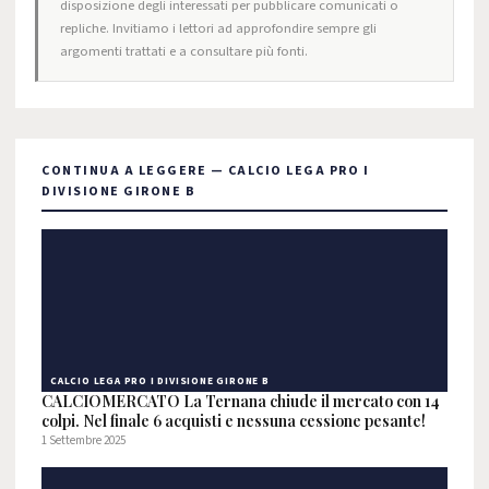
disposizione degli interessati per pubblicare comunicati o
repliche. Invitiamo i lettori ad approfondire sempre gli
argomenti trattati e a consultare più fonti.
CONTINUA A LEGGERE — CALCIO LEGA PRO I
DIVISIONE GIRONE B
CALCIO LEGA PRO I DIVISIONE GIRONE B
CALCIOMERCATO La Ternana chiude il mercato con 14
colpi. Nel finale 6 acquisti e nessuna cessione pesante!
1 Settembre 2025