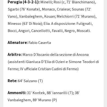
Perugia (4-3-2-1):
Minelli; Rosi (c, 71′ Bianchimano),
Sgarbi (76′ Konate), Monaco, Crialese; Sounas (72′
Vano), Vanbaleghem, Kouan; Melchiorri (71′ Murano),
Minesso (63′ Di Noia); Elia. A disposizione: Fulignati,
Bocci, Angori, Cancellotti, Favalli, Negro, Moscati.
Allenatore:
Fabio Caserta
Arbitro:
Marco D’Ascanio della sezione di Ancona
(assistenti Gianluca D’Elia di Ozieri e Simone Teodori di
Fermo; IV ufficiale Cristian Cudini di Fermo)
Rete:
64′ Salzano (T)
Ammoniti:
31′ Kontek, 88′ Iannarilli (T); 38′
Vanbaleghem, 89′ Murano (P)