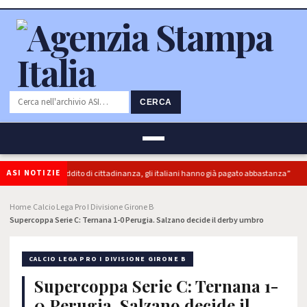
CERCA
ASI NOTIZIE
“superbonus e reddito di cittadinanza, gli italiani hanno già pagato abbastanza”
Home
Calcio Lega Pro I Divisione Girone B
›
›
Supercoppa Serie C: Ternana 1-0 Perugia. Salzano decide il derby umbro
CALCIO LEGA PRO I DIVISIONE GIRONE B
Supercoppa Serie C: Ternana 1-
0 Perugia. Salzano decide il