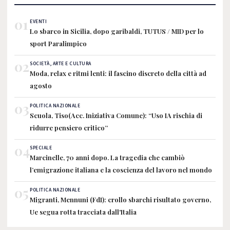
01
EVENTI
Lo sbarco in Sicilia, dopo garibaldi, TUTUS / MID per lo
sport Paralimpico
02
SOCIETÀ, ARTE E CULTURA
Moda, relax e ritmi lenti: il fascino discreto della città ad
agosto
03
POLITICA NAZIONALE
Scuola, Tiso(Acc. Iniziativa Comune): “Uso IA rischia di
ridurre pensiero critico”
04
SPECIALE
Marcinelle, 70 anni dopo. La tragedia che cambiò
l’emigrazione italiana e la coscienza del lavoro nel mondo
05
POLITICA NAZIONALE
Migranti, Mennuni (FdI): crollo sbarchi risultato governo,
Ue segua rotta tracciata dall'Italia