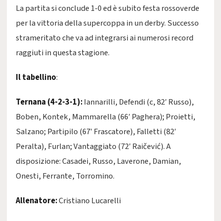
La partita si conclude 1-0 ed è subito festa rossoverde
per la vittoria della supercoppa in un derby. Successo
strameritato che va ad integrarsi ai numerosi record
raggiuti in questa stagione.
Il tabellino
:
Ternana (4-2-3-1):
Iannarilli, Defendi (c, 82′ Russo),
Boben, Kontek, Mammarella (66′ Paghera); Proietti,
Salzano; Partipilo (67′ Frascatore), Falletti (82′
Peralta), Furlan; Vantaggiato (72′ Raičević). A
disposizione: Casadei, Russo, Laverone, Damian,
Onesti, Ferrante, Torromino.
Allenatore:
Cristiano Lucarelli