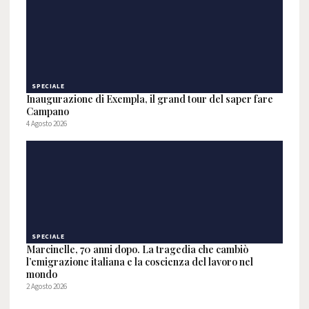
SPECIALE
Inaugurazione di Exempla, il grand tour del saper fare
Campano
4 Agosto 2026
SPECIALE
Marcinelle, 70 anni dopo. La tragedia che cambiò
l’emigrazione italiana e la coscienza del lavoro nel
mondo
2 Agosto 2026