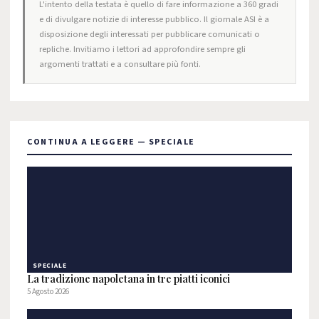
L'intento della testata è quello di fare informazione a 360 gradi
e di divulgare notizie di interesse pubblico. Il giornale ASI è a
disposizione degli interessati per pubblicare comunicati o
repliche. Invitiamo i lettori ad approfondire sempre gli
argomenti trattati e a consultare più fonti.
CONTINUA A LEGGERE — SPECIALE
SPECIALE
La tradizione napoletana in tre piatti iconici
5 Agosto 2026