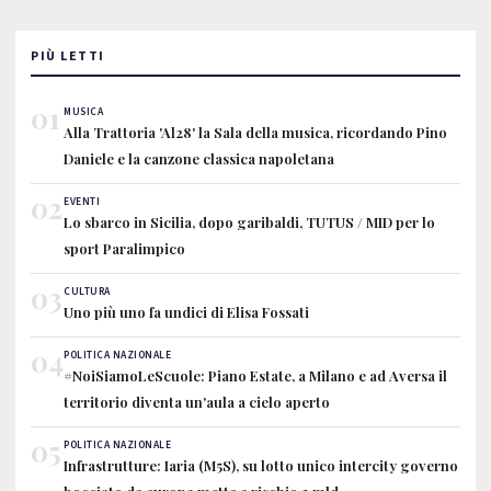
PIÙ LETTI
01
MUSICA
Alla Trattoria 'Al28' la Sala della musica, ricordando Pino
Daniele e la canzone classica napoletana
02
EVENTI
Lo sbarco in Sicilia, dopo garibaldi, TUTUS / MID per lo
sport Paralimpico
03
CULTURA
Uno più uno fa undici di Elisa Fossati
04
POLITICA NAZIONALE
#NoiSiamoLeScuole: Piano Estate, a Milano e ad Aversa il
territorio diventa un'aula a cielo aperto
05
POLITICA NAZIONALE
Infrastrutture: Iaria (M5S), su lotto unico intercity governo