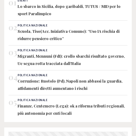
01
EVENTI
Lo sbarco in Sicilia, dopo garibaldi, TUTUS / MID per lo
sport Paralimpico
02
POLITICA NAZIONALE
Scuola, Tiso(Acc. Iniziativa Comune): “Uso IA rischia di
ridurre pensiero critico”
03
POLITICA NAZIONALE
Migranti, Mennuni (FdI): crollo sbarchi risultato governo,
Ue segua rotta tracciata dall'Italia
04
POLITICA NAZIONALE
Corruzione: Ruotolo (Pd), Napoli non abbassi la guardia,
affidamenti diretti aumentano i rischi
05
POLITICA NAZIONALE
Finanze, Centemero (Lega): ok a riforma tributi regionali,
più autonomia per enti locali