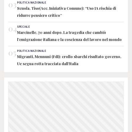
03
POLITICA NAZIONALE
Scuola, Tiso(Acc. Iniziativa Comune): “Uso IA rischia di
ridurre pensiero critico”
04
SPECIALE
Marcinelle, 70 anni dopo. La tragedia che cambiò
l’emigrazione italiana e la coscienza del lavoro nel mondo
05
POLITICA NAZIONALE
Migranti, Mennuni (FdI): crollo sbarchi risultato governo,
Ue segua rotta tracciata dall'Italia