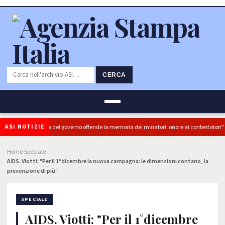
CERCA
ASI NOTIZIE
(PRC): "L'Ipocrisia del governo offende la memoria dei minatori. onore ai contestatori"
Home
Speciale
›
›
AIDS. Viotti: "Per il 1°dicembre la nuova campagna: le dimensioni contano, la
prevenzione di più"
SPECIALE
AIDS. Viotti: "Per il 1°dicembre