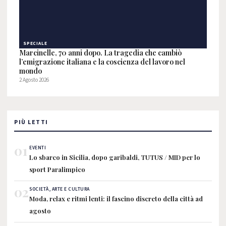
SPECIALE
Marcinelle, 70 anni dopo. La tragedia che cambiò
l’emigrazione italiana e la coscienza del lavoro nel
mondo
2 Agosto 2026
PIÙ LETTI
01
EVENTI
Lo sbarco in Sicilia, dopo garibaldi, TUTUS / MID per lo
sport Paralimpico
02
SOCIETÀ, ARTE E CULTURA
Moda, relax e ritmi lenti: il fascino discreto della città ad
agosto