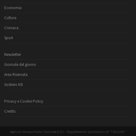
Economia
Cultura
Cronaca
Sport
Newsletter
Giornale del giorno
Area Riservata
Sostieni ASI
Privacy e Cookie Policy
Credits
Agenzia Stampa Italia: Giornale A.S.I. - Supplemento Quotidiano di "TifoGrifo"