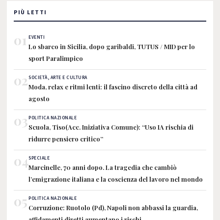
PIÙ LETTI
01
EVENTI
Lo sbarco in Sicilia, dopo garibaldi, TUTUS / MID per lo
sport Paralimpico
02
SOCIETÀ, ARTE E CULTURA
Moda, relax e ritmi lenti: il fascino discreto della città ad
agosto
03
POLITICA NAZIONALE
Scuola, Tiso(Acc. Iniziativa Comune): “Uso IA rischia di
ridurre pensiero critico”
04
SPECIALE
Marcinelle, 70 anni dopo. La tragedia che cambiò
l’emigrazione italiana e la coscienza del lavoro nel mondo
05
POLITICA NAZIONALE
Corruzione: Ruotolo (Pd), Napoli non abbassi la guardia,
affidamenti diretti aumentano i rischi