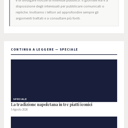
e di divulgare notizie di interesse pubblico. Il giornale ASI è a
disposizione degli interessati per pubblicare comunicati o
repliche. Invitiamo i lettori ad approfondire sempre gli
argomenti trattati e a consultare più fonti.
CONTINUA A LEGGERE — SPECIALE
SPECIALE
La tradizione napoletana in tre piatti iconici
5 Agosto 2026