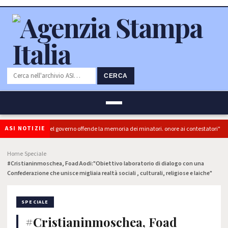
CERCA
ASI NOTIZIE
): "L'Ipocrisia del governo offende la memoria dei minatori. onore ai contestatori"
Home
Speciale
›
›
#Cristianinmoschea, Foad Aodi:"Obiettivo laboratorio di dialogo con una
Confederazione che unisce migliaia realtà sociali , culturali, religiose e laiche"
SPECIALE
#Cristianinmoschea, Foad