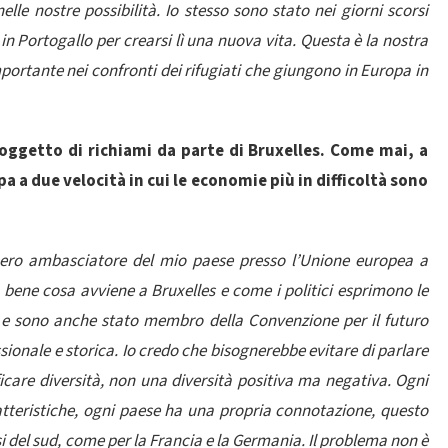
nelle nostre possibilità. Io stesso sono stato nei giorni scorsi
i in Portogallo per crearsi lì una nuova vita. Questa è la nostra
portante nei confronti dei rifugiati che giungono in Europa in
o oggetto di richiami da parte di Bruxelles. Come mai, a
a a due velocità in cui le economie più in difficoltà sono
, ero ambasciatore del mio paese presso l’Unione europea a
 bene cosa avviene a Bruxelles e come i politici esprimono le
a e sono anche stato membro della Convenzione per il futuro
ionale e storica. Io credo che bisognerebbe evitare di parlare
icare diversità, non una diversità positiva ma negativa. Ogni
atteristiche, ogni paese ha una propria connotazione, questo
si del sud, come per la Francia e la Germania. Il problema non è