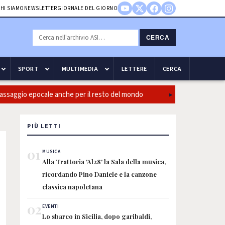
HI SIAMO
NEWSLETTER
GIORNALE DEL GIORNO
CERCA
SPORT
MULTIMEDIA
LETTERE
CERCA
o epocale anche per il resto del mondo
Guccini: CasiniI, bolog
PIÙ LETTI
01
MUSICA
Alla Trattoria 'Al28' la Sala della musica,
ricordando Pino Daniele e la canzone
classica napoletana
02
EVENTI
Lo sbarco in Sicilia, dopo garibaldi,