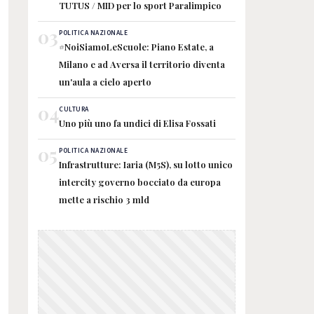
TUTUS / MID per lo sport Paralimpico
03
POLITICA NAZIONALE
#NoiSiamoLeScuole: Piano Estate, a
Milano e ad Aversa il territorio diventa
un'aula a cielo aperto
04
CULTURA
Uno più uno fa undici di Elisa Fossati
05
POLITICA NAZIONALE
Infrastrutture: Iaria (M5S), su lotto unico
intercity governo bocciato da europa
mette a rischio 3 mld