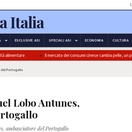
C
A
ESCLUSIVE ASI
SPECIALI ASI
ECONOMIA
CULTURA
mentare
Il mercato dei consumi cinese cambia pelle, un passaggi
 del Portogallo
uel Lobo Antunes,
rtogallo
s, ambasciatore del Portogallo