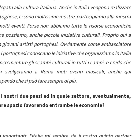
legata alla cultura italiana. Anche in Italia vengono realizzate
rtoghese, ci sono moltissime mostre, partecipiamo alla mostra
lti eventi. Forse non abbiamo tutte le risorse economiche
e possiamo, anche piccole iniziative culturali. Proprio qui a
n giovani artisti portoghesi. Ovviamente come ambasciatore
 i portoghesi conoscano le iniziative che organizziamo in Italia
 incrementare gli scambi culturali in tutti i campi, e credo che
si svolgeranno a Roma moti eventi musicali, anche qui
pendo che si può fare sempre di più.
 i nostri due paesi ed in quale settore, eventualmente,
ovare spazio favorendo entrambe le economie?
 importanti; l’Italia mi sembra sia il nostro quinto partner