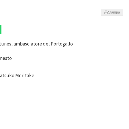
Stampa
ntunes, ambasciatore del Portogallo
rnesto
Natsuko Moritake