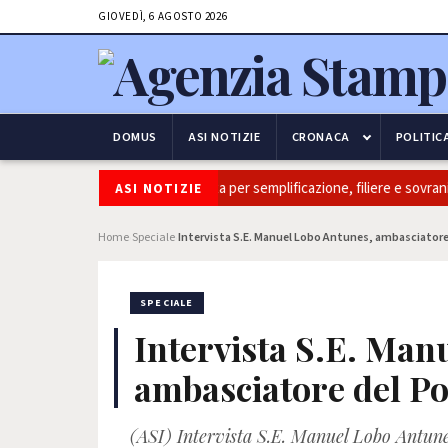
GIOVEDÌ, 6 AGOSTO 2026
DOMUS
ASI NOTIZIE
CRONACA
POLITIC
Coldiretti, ok Camera e’ svolta per semplificazione, filiere e sovranità ali
ASI NOTIZIE
Home
Speciale
Intervista S.E. Manuel Lobo Antunes, ambasciatore
›
›
SPECIALE
Intervista S.E. Man
ambasciatore del Po
(ASI) Intervista S.E. Manuel Lobo Antune