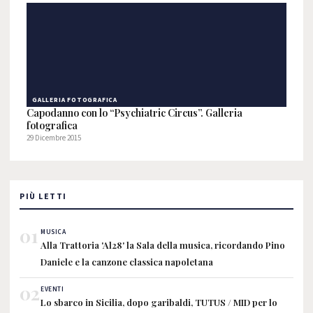
GALLERIA FOTOGRAFICA
Capodanno con lo “Psychiatric Circus”. Galleria
fotografica
29 Dicembre 2015
PIÙ LETTI
01
MUSICA
Alla Trattoria 'Al28' la Sala della musica, ricordando Pino
Daniele e la canzone classica napoletana
02
EVENTI
Lo sbarco in Sicilia, dopo garibaldi, TUTUS / MID per lo