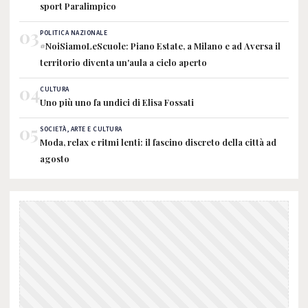
sport Paralimpico
03
POLITICA NAZIONALE
#NoiSiamoLeScuole: Piano Estate, a Milano e ad Aversa il
territorio diventa un'aula a cielo aperto
04
CULTURA
Uno più uno fa undici di Elisa Fossati
05
SOCIETÀ, ARTE E CULTURA
Moda, relax e ritmi lenti: il fascino discreto della città ad
agosto