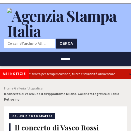
CERCA
ASI NOTIZIE
diretti, ok Camera e’ svolta per semplificazione, filiere e sovranità alimentare
Home
Galleria fotografica
›
›
Il concerto di Vasco Rossi all'Ippodromo Milano. Galleria fotografica di Fabio
Petrosino
GALLERIA FOTOGRAFICA
Il concerto di Vasco Rossi