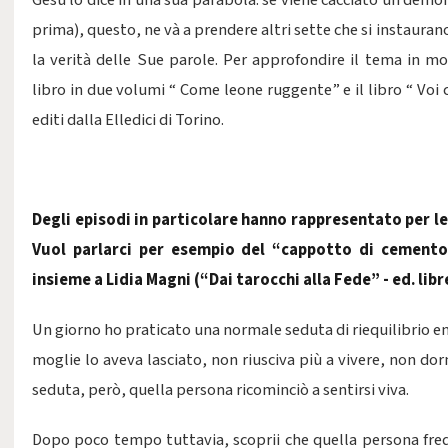
Gesù lo dice in una sua parabola: se viene cacciato un demon
prima), questo, ne và a prendere altri sette che si instaura
la verità delle Sue parole. Per approfondire il tema in mo
libro in due volumi “ Come leone ruggente” e il libro “ Voi c
editi dalla Elledici di Torino.
Degli episodi in particolare hanno rappresentato per lei
Vuol parlarci per esempio del “cappotto di cemento”
insieme a Lidia Magni (“Dai tarocchi alla Fede” - ed. lib
Un giorno ho praticato una normale seduta di riequilibrio e
moglie lo aveva lasciato, non riusciva più a vivere, non do
seduta, però, quella persona ricominciò a sentirsi viva.
Dopo poco tempo tuttavia, scoprii che quella persona fre