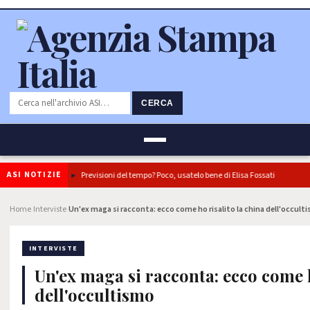
CERCA
ASI NOTIZIE
i
Previsioni del tempo? Poco, usatelo bene di Elisa Fossati
Immigr
Home
Interviste
Un'ex maga si racconta: ecco come ho risalito la china dell'occult
›
›
INTERVISTE
Un'ex maga si racconta: ecco come h
dell'occultismo