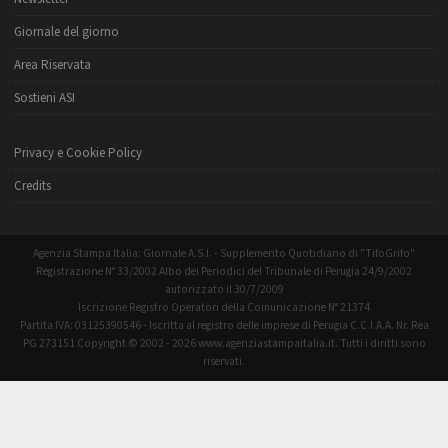
Giornale del giorno
Area Riservata
Sostieni ASI
Privacy e Cookie Policy
Credits
Agenzia Stampa Italia: Giornale A.S.I. - Supplemento Quotidiano di "TifoGrifo"
Registrazione N° 33/2002 Albo dei Periodici del Tribunale di Perugia 24/9/2002
autorizzato il 30/7/2009
Iscrizione Registro Operatori della Comunicazione N° 21374
Partita IVA: 03125390546 - Iscritta al registro delle imprese di Perugia C.C.I.A.A. Nr. Rea
PG 273151 Copyright © 2002 - 2026 www.agenziastampaitalia.it. Tutti i diritti sono
riservati.