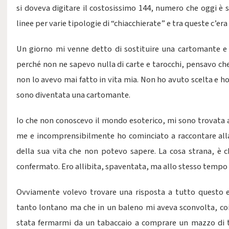
si doveva digitare il costosissimo 144, numero che oggi è s
linee per varie tipologie di “chiacchierate” e tra queste c’er
Un giorno mi venne detto di sostituire una cartomante e 
perché non ne sapevo nulla di carte e tarocchi, pensavo che
non lo avevo mai fatto in vita mia. Non ho avuto scelta e 
sono diventata una cartomante.
Io che non conoscevo il mondo esoterico, mi sono trovata a
me e incomprensibilmente ho cominciato a raccontare alla c
della sua vita che non potevo sapere. La cosa strana, è 
confermato. Ero allibita, spaventata, ma allo stesso tempo 
Ovviamente volevo trovare una risposta a tutto questo
tanto lontano ma che in un baleno mi aveva sconvolta, coin
stata fermarmi da un tabaccaio a comprare un mazzo di tar