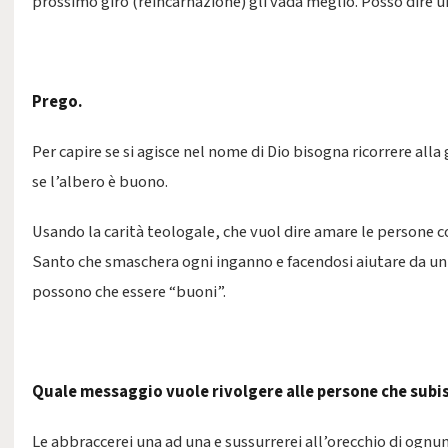
prossimo giro (reincarnazione) gli vada meglio. Posso dire u
Prego.
Per capire se si agisce nel nome di Dio bisogna ricorrere alla 
se l’albero è buono.
Usando la carità teologale, che vuol dire amare le persone 
Santo che smaschera ogni inganno e facendosi aiutare da un 
possono che essere “buoni”.
Quale messaggio vuole rivolgere alle persone che subis
Le abbraccerei una ad una e sussurrerei all’orecchio di ognun