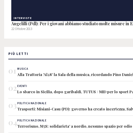
INTERVISTE
Angelilli (Pdl): Per i giovani abbiamo studiato molte misure in 
22 Ottobre 2013
PIÙ LETTI
01
MUSICA
Alla Trattoria 'Al28' la Sala della musica, ricordando Pino Danie
02
EVENTI
Lo sbarco in Sicilia, dopo garibaldi, TUTUS / MID per lo sport 
03
POLITICA NAZIONALE
Trasporti: Misiani-Casu (PD): governo ha creato incertezza, Sa
04
POLITICA NAZIONALE
Terrorismo, M5S: solidarieta' a nordio, nessuno spazio per odio