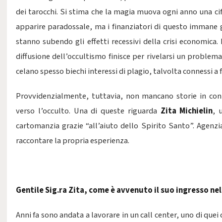
dei tarocchi. Si stima che la magia muova ogni anno una cifr
apparire paradossale, ma i finanziatori di questo immane gi
stanno subendo gli effetti recessivi della crisi economica
diffusione dell’occultismo finisce per rivelarsi un problema
celano spesso biechi interessi di plagio, talvolta connessi a 
Provvidenzialmente, tuttavia, non mancano storie in co
verso l’occulto. Una di queste riguarda
Zita Michielin
, 
cartomanzia grazie “all’aiuto dello Spirito Santo”. Agenzia
raccontare la propria esperienza.
Gentile Sig.ra Zita, come è avvenuto il suo ingresso ne
Anni fa sono andata a lavorare in un call center, uno di quei