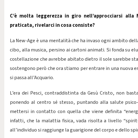
C’è molta leggerezza in giro nell’approcciarsi alla
praticata, rivelarci in cosa consiste?
La New-Age è una mentalità che ha invaso ogni ambito della
cibo, alla musica, persino ai cartoni animati. Si fonda su el
costellazione che avrebbe abitato dietro il sole sarebbe st
sostengono però che ora stiamo per entrare in una nuova er
si passa all’Acquario.
L’era dei Pesci, contraddistinta da Gesù Cristo, non bast
ponendo al centro sé stesso, puntando alla salute psico-fi
mettersi in contatto con quella che viene definita “energi
infatti, che la malattia fisica, vada risolta a livello “spi
all’individuo si raggiunge la guarigione del corpo e dello spir