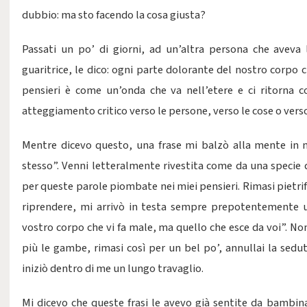
dubbio: ma sto facendo la cosa giusta?
Passati un po’ di giorni, ad un’altra persona che aveva l
guaritrice, le dico: ogni parte dolorante del nostro corpo 
pensieri è come un’onda che va nell’etere e ci ritorna
atteggiamento critico verso le persone, verso le cose o verso 
Mentre dicevo questo, una frase mi balzò alla mente in
stesso”. Venni letteralmente rivestita come da una specie 
per queste parole piombate nei miei pensieri. Rimasi pietri
riprendere, mi arrivò in testa sempre prepotentemente un
vostro corpo che vi fa male, ma quello che esce da voi”. Non
più le gambe, rimasi così per un bel po’, annullai la sedu
iniziò dentro di me un lungo travaglio.
Mi dicevo che queste frasi le avevo già sentite da bambin