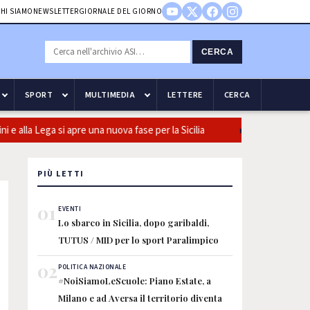
HI SIAMO
NEWSLETTER
GIORNALE DEL GIORNO
CERCA
SPORT
MULTIMEDIA
LETTERE
CERCA
 Lega si apre una nuova fase per la Sicilia
Olio, Confeuro-Asu: “P
PIÙ LETTI
01
EVENTI
Lo sbarco in Sicilia, dopo garibaldi,
TUTUS / MID per lo sport Paralimpico
02
POLITICA NAZIONALE
#NoiSiamoLeScuole: Piano Estate, a
Milano e ad Aversa il territorio diventa