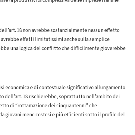
are la produttività complessiva delle imprese italiane.
ell’art. 18 non avrebbe sostanzialmente nessun effetto
 avrebbe effetti limitatissimi anche sulla semplice
ebbe una logica del conflitto che difficilmente gioverebbe
si economica e di contestuale significativo allungamento
o dell’art. 18 rischierebbe, soprattutto nell’ambito dei
ffetto di “rottamazione dei cinquantenni” che
a giovani meno costosi e più efficienti sotto il profilo del