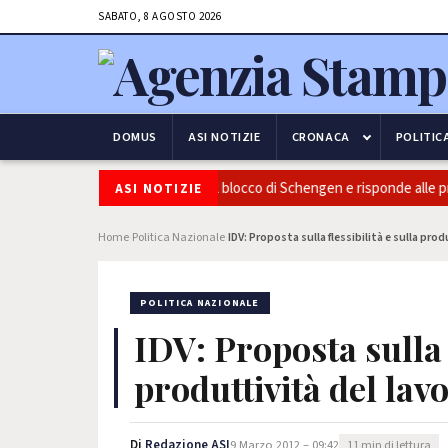
SABATO, 8 AGOSTO 2026
DOMUS
ASI NOTIZIE
CRONACA
POLITIC
frontiere: l’Italia conferma il blocco di Schengen e risponde alle pression
ASI NOTIZIE
Home
Politica Nazionale
IDV: Proposta sulla flessibilità e sulla pro
›
›
POLITICA NAZIONALE
IDV: Proposta sulla f
produttività del lav
Di
Redazione ASI
9 Marzo 2012 – 09:42
11 min di lettura