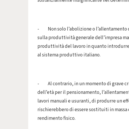
sostanzialmente insignificante nel determin
- Non solo l’abolizione o l’allentamento d
sulla produttività generale dell’impresa ma
produttività del lavoro in quanto introdurr
al sistema produttivo italiano.
- Al contrario, in un momento di grave cri
dell’età per il pensionamento, l’allentament
lavori manuali e usuranti, di produrre un e
rischierebbero di essere sostituiti in massa d
rendimento fisico.