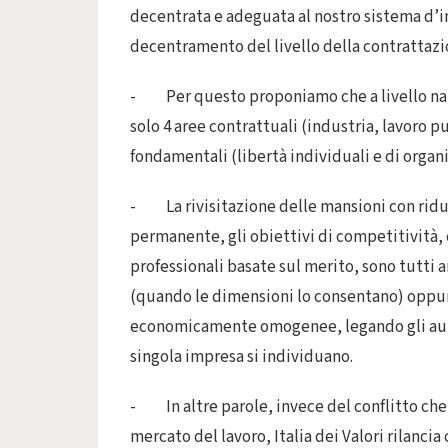
decentrata e adeguata al nostro sistema d’
decentramento del livello della contrattaz
- Per questo proponiamo che a livello nazio
solo 4 aree contrattuali (industria, lavoro pub
fondamentali (libertà individuali e di organ
- La rivisitazione delle mansioni con riduz
permanente, gli obiettivi di competitività, c
professionali basate sul merito, sono tutti
(quando le dimensioni lo consentano) oppure a
economicamente omogenee, legando gli aumen
singola impresa si individuano.
- In altre parole, invece del conflitto che 
mercato del lavoro, Italia dei Valori rilanci