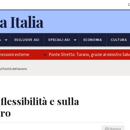
C
A
ESCLUSIVE ASI
SPECIALI ASI
ECONOMIA
CULTURA
i esterne
Ponte Stretto: Turano, grazie al ministro Salvini e alla
duttività del lavoro
lessibilità e sulla
oro
Stampa