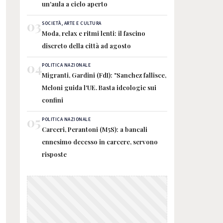
un'aula a cielo aperto
03
SOCIETÀ, ARTE E CULTURA
Moda, relax e ritmi lenti: il fascino
discreto della città ad agosto
04
POLITICA NAZIONALE
Migranti, Gardini (FdI): "Sanchez fallisce,
Meloni guida l'UE. Basta ideologie sui
confini
05
POLITICA NAZIONALE
Carceri, Perantoni (M5S): a bancali
ennesimo decesso in carcere, servono
risposte