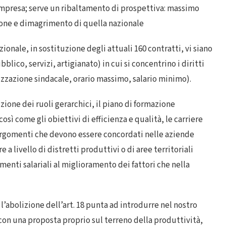
impresa; serve un ribaltamento di prospettiva: massimo
ione e dimagrimento di quella nazionale
nale, in sostituzione degli attuali 160 contratti, vi siano
blico, servizi, artigianato) in cui si concentrino i diritti
izzazione sindacale, orario massimo, salario minimo).
ione dei ruoli gerarchici, il piano di formazione
osì come gli obiettivi di efficienza e qualità, le carriere
 argomenti che
devono essere concordati nelle aziende
 livello di distretti produttivi o di aree territoriali
ti salariali al miglioramento dei fattori che nella
l’abolizione dell’art. 18 punta ad introdurre nel nostro
a con una proposta proprio sul terreno della produttività,