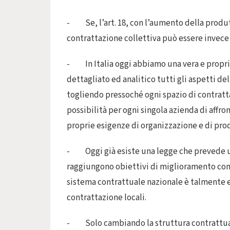
- Se, l’art. 18, con l’aumento della produt
contrattazione collettiva può essere invec
- In Italia oggi abbiamo una vera e propria
dettagliato ed analitico tutti gli aspetti de
togliendo pressoché ogni spazio di contratta
possibilità per ogni singola azienda di affro
proprie esigenze di organizzazione e di prod
- Oggi già esiste una legge che prevede una
raggiungono obiettivi di miglioramento conc
sistema contrattuale nazionale è talmente e
contrattazione locali.
- Solo cambiando la struttura contrattuale