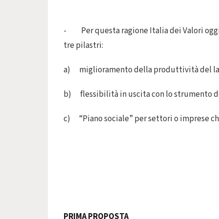
- Per questa ragione Italia dei Valori oggi
tre pilastri:
a) miglioramento della produttività del lav
b) flessibilità in uscita con lo strumento de
c) “Piano sociale” per settori o imprese ch
PRIMA PROPOSTA