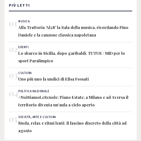
PIÙ LETTI
01
MUSICA
Alla Trattoria 'Al28' la Sala della musica, ricordando Pino
Daniele e la canzone classica napoletana
02
EVENTI
Lo sbarco in Sicilia, dopo garibaldi, TUTUS / MID per lo
sport Paralimpico
03
CULTURA
Uno più uno fa undici di Elisa Fossati
04
POLITICA NAZIONALE
#NoiSiamoLeScuole: Piano Estate, a Milano e ad Aversa il
territorio diventa un'aula a cielo aperto
05
SOCIETÀ, ARTE E CULTURA
Moda, relax e ritmi lenti: il fascino discreto della città ad
agosto