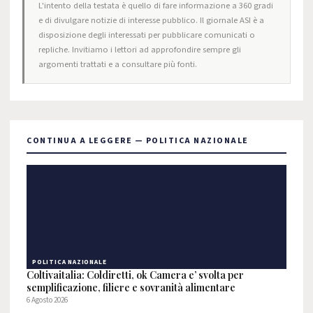
L'intento della testata è quello di fare informazione a 360 gradi
e di divulgare notizie di interesse pubblico. Il giornale ASI è a
disposizione degli interessati per pubblicare comunicati o
repliche. Invitiamo i lettori ad approfondire sempre gli
argomenti trattati e a consultare più fonti.
CONTINUA A LEGGERE — POLITICA NAZIONALE
POLITICA NAZIONALE
Coltivaitalia: Coldiretti, ok Camera e’ svolta per
semplificazione, filiere e sovranità alimentare
6 Agosto 2026