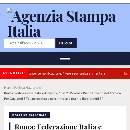
CERCA
ASI NOTIZIE
ok Camera e’ svolta per semplificazione, filiere e sovranità alimentare
Il merca
Home
Politica Nazionale
›
›
Roma: Federazione Italia e Altvelox, “Dal 2015 senza Piano Urbano del Traffico.
Per Gualtieri ZTL, autovelox e parchimetri a rischio illegittimità”
POLITICA NAZIONALE
Roma: Federazione Italia e