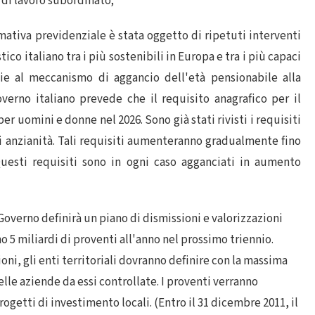
di lavoro subordinato;
mativa previdenziale è stata oggetto di ripetuti interventi
co italiano tra i più sostenibili in Europa e tra i più capaci
zie al meccanismo di aggancio dell'età pensionabile alla
overno italiano prevede che il requisito anagrafico per il
r uomini e donne nel 2026. Sono già stati rivisti i requisiti
i anzianità. Tali requisiti aumenteranno gradualmente fino
Questi requisiti sono in ogni caso agganciati in aumento
Governo definirà un piano di dismissioni e valorizzazioni
5 miliardi di proventi all'anno nel prossimo triennio.
ni, gli enti territoriali dovranno definire con la massima
le aziende da essi controllate. I proventi verranno
progetti di investimento locali. (Entro il 31 dicembre 2011, il