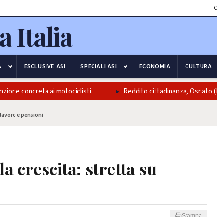
C
A
ESCLUSIVE ASI
SPECIALI ASI
ECONOMIA
CULTURA
e concreta ai motociclisti
Reddito cittadinanza, Osnato (FdI): Co
u lavoro e pensioni
la crescita: stretta su
Stampa