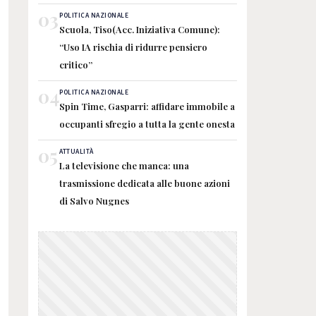
03
POLITICA NAZIONALE
Scuola, Tiso(Acc. Iniziativa Comune):
“Uso IA rischia di ridurre pensiero
critico”
04
POLITICA NAZIONALE
Spin Time, Gasparri: affidare immobile a
occupanti sfregio a tutta la gente onesta
05
ATTUALITÀ
La televisione che manca: una
trasmissione dedicata alle buone azioni
di Salvo Nugnes