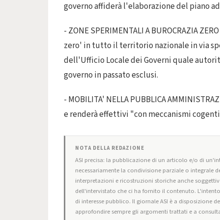
governo affiderà l'elaborazione del piano a
- ZONE SPERIMENTALI A BUROCRAZIA ZERO Il 
zero' in tutto il territorio nazionale in via 
dell'Ufficio Locale dei Governi quale autorit
governo in passato esclusi.
- MOBILITA' NELLA PUBBLICA AMMINISTRAZIO
e renderà effettivi "con meccanismi cogenti
NOTA DELLA REDAZIONE
ASI precisa: la pubblicazione di un articolo e/o di un'int
necessariamente la condivisione parziale o integrale de
interpretazioni e ricostruzioni storiche anche soggettiv
dell'intervistato che ci ha fornito il contenuto. L'intent
di interesse pubblico. Il giornale ASI è a disposizione d
approfondire sempre gli argomenti trattati e a consulta