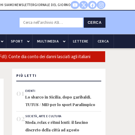
HI SIAMO
NEWSLETTER
GIORNALE DEL GIORNO
CERCA
SPORT
MULTIMEDIA
LETTERE
CERCA
nte dia conto dei danni lasciati agli italiani
Sicurezza e frontie
PIÙ LETTI
01
EVENTI
Lo sbarco in Sicilia, dopo garibaldi,
TUTUS / MID per lo sport Paralimpico
02
SOCIETÀ, ARTE E CULTURA
Moda, relax e ritmi lenti: il fascino
discreto della città ad agosto