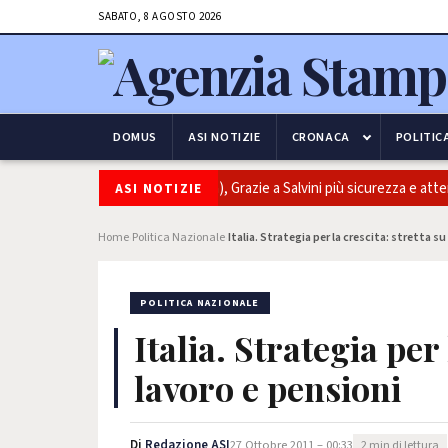
SABATO, 8 AGOSTO 2026
DOMUS
ASI NOTIZIE
CRONACA
POLITIC
e della Strada: Di Rubba (Lega), Grazie a Salvini più sicurezza e attenzion
ASI NOTIZIE
Home
Politica Nazionale
Italia. Strategia per la crescita: stretta s
›
›
POLITICA NAZIONALE
Italia. Strategia per 
lavoro e pensioni
Di
Redazione ASI
27 Ottobre 2011 – 00:33
2 min di lettura