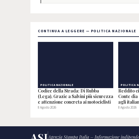
CONTINUA A LEGGERE — POLITICA NAZIONALE
POLITICA NAZIONALE
POLITICA 
Codice della Strada: Di Rubba
Reddito ci
(Lega), Grazie a Salvini più sicurezza
Conte dia 
e attenzione concreta ai motociclisti
agli italia
8 Agosto 2026
8 Agosto 2026
ASI
Agenzia Stampa Italia – Informazione indipende