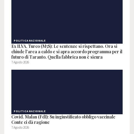
POLITICA NAZIONALE
Ex ILVA, Turco (M5S): Le sentenze si rispettano. Ora si
chiude l'area a caldo e si apra accordo programma per il
futuro di Taranto. Quella fabbrica non è sicura
7 Agosto 2026
POLITICA NAZIONALE
Covid. Malan (FdI): Su ingiustificato obbligo vaccinale
Conte ci dà ragione
7 Agosto 2026