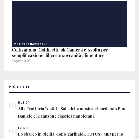
POLITICA NAZIONALE
Coltivaitalia: Coldiretti, ok Camera e’ svolta per
semplificazione, filiere e sovranità alimentare
6 Agosto 2026
PIÙ LETTI
01
MUSICA
Alla Trattoria 'Al28' la Sala della musica, ricordando Pino
Daniele e la canzone classica napoletana
02
EVENTI
Lo sbarco in Sicilia, dopo garibaldi, TUTUS / MID per lo