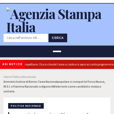
CERCA
ASI NOTIZIE
): Le sentenze si rispettano. Ora si chiude l'area a caldo e si apra accordo programma per 
Home
Politica Nazionale
›
›
Amministrative di Roma: l’area Nazionalpopolare si compatta! Forza Nuova,
M.S.I. e Fiamma Nazionale scelgono Alfredo Iorio come candidato sindaco
unitario.
POLITICA NAZIONALE