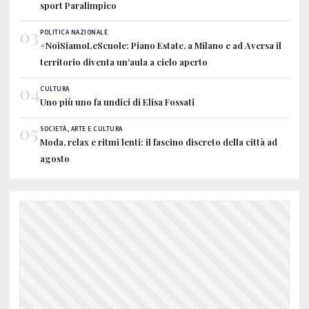
sport Paralimpico
03
POLITICA NAZIONALE
#NoiSiamoLeScuole: Piano Estate, a Milano e ad Aversa il
territorio diventa un'aula a cielo aperto
04
CULTURA
Uno più uno fa undici di Elisa Fossati
05
SOCIETÀ, ARTE E CULTURA
Moda, relax e ritmi lenti: il fascino discreto della città ad
agosto