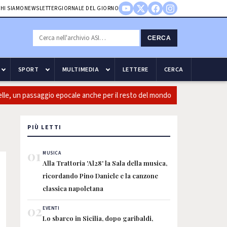
HI SIAMO
NEWSLETTER
GIORNALE DEL GIORNO
CERCA
SPORT
MULTIMEDIA
LETTERE
CERCA
 un passaggio epocale anche per il resto del mondo
Guccini: Ca
PIÙ LETTI
01
MUSICA
Alla Trattoria 'Al28' la Sala della musica,
ricordando Pino Daniele e la canzone
classica napoletana
02
EVENTI
Lo sbarco in Sicilia, dopo garibaldi,