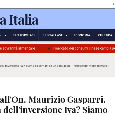
C
A
ESCLUSIVE ASI
SPECIALI ASI
ECONOMIA
CULTURA
sovranità alimentare
Il mercato dei consumi cinese cambia pelle,
dell'inversione Iva? Siamo governati da un pagliaccio. Tragedie del mare: fermare il
 all'On. Maurizio Gasparri.
 dell'inversione Iva? Siamo