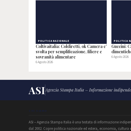
POLITICA NAZIONALE
POLITICA 
Coltivaitalia: Coldiretti, ok Camera e’
Guccini: C
svolta per semplificazione, filiere e
dimentic
sovranità alimentare
6 Agosto 2026
6 Agosto 2026
ASI
Agenzia Stampa Italia – Informazione indipende
CHI SIAMO
ASI – Agenzia Stampa Italia è una testata di informazione indipe
dal 2002. Copre politica nazionale ed estera, economia, cultura 