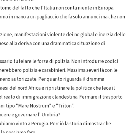
intomo del fatto che l'Italia non conta niente in Europa.
iamo in mano a un pagliaccio che fa solo annunci ma che non
one, manifestazioni violente dei no global e inerzia delle
 paese alla deriva con una drammatica situazione di
ario tutelare le forze di polizia. Non introdurre codici
cherebbero polizia e carabinieri. Massima severità con le
meno autorizzate. Per quanto riguarda il dramma
si del nord Africa e ripristinare la politica che fece il
l reato di immigrazione clandestina. Fermare il trasporto
iani tipo "Mare Nostrum" e "Triton".
incere e governare l' Umbria?
biamo vinto a Perugia. Perciò la storia dimostra che
 la possiamo fare.