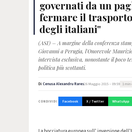
governati da un pag
fermare il trasporto
degli italiani"
(ASI) – A margine della conferenza stamp
Giovanni a Perugia, l'Onorevole Maurizi
intervista esclusiva, nonostante il poco te
politica più scottanti.
Di
Cenusa Alexandru Rares
26 Maggio 2015 – 09:59
1 min 
Facebook
X / Twitter
WhatsApp
CONDIVIDI
La bocciatura europea sull' inversione dell'I