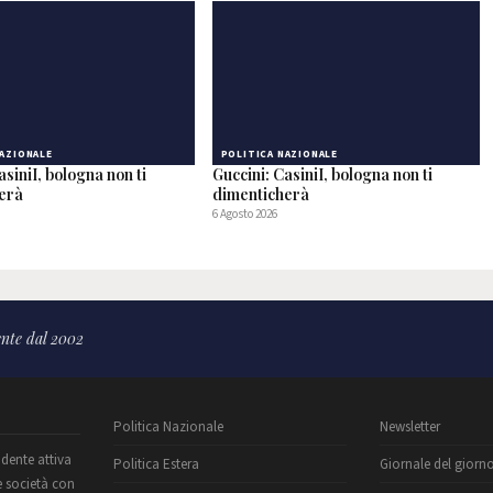
NAZIONALE
POLITICA NAZIONALE
asiniI, bologna non ti
Guccini: CasiniI, bologna non ti
herà
dimenticherà
6 Agosto 2026
nte dal 2002
Politica Nazionale
Newsletter
ndente attiva
Politica Estera
Giornale del giorn
e società con