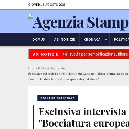
GIOVEDÌ, 6 AGOSTO 2026
DOMUS
ASI NOTIZIE
CRONACA
POLITIC
ltivaitalia: Coldiretti, ok Camera e’ svolta per semplificazione, filiere e 
ASI NOTIZIE
Home
Politica Nazionale
›
›
Esclusiva intervista all'On. Maurizio Gasparri. "Bocciatura europea 
trasporto dei clandestini a spese degli italiani"
POLITICA NAZIONALE
Esclusiva intervista
"Bocciatura europea