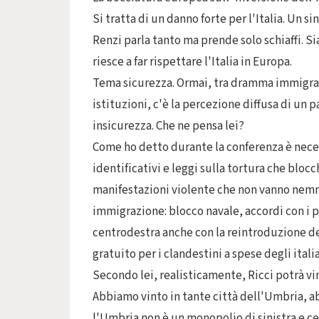
Si tratta di un danno forte per l'Italia. Un s
Renzi parla tanto ma prende solo schiaffi. S
riesce a far rispettare l'Italia in Europa.
Tema sicurezza. Ormai, tra dramma immigrazi
istituzioni, c'è la percezione diffusa di un
insicurezza. Che ne pensa lei?
Come ho detto durante la conferenza è necess
identificativi e leggi sulla tortura che bloc
manifestazioni violente che non vanno nem
immigrazione: blocco navale, accordi con i pae
centrodestra anche con la reintroduzione de
gratuito per i clandestini a spese degli ital
Secondo lei, realisticamente, Ricci potrà v
Abbiamo vinto in tante città dell'Umbria, ab
l'Umbria non è un monopolio di sinistra e ce