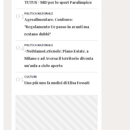
TUTUS / MID per lo sport Paralimpico
03
POLITICA NAZIONALE
Agroalimentare, Confeuro:
"Regolamento Ue passo in avanti ma
restano dubbi"
04
POLITICA NAZIONALE
#NoiSiamoLeScuole: Piano Estate, a
Milano e ad Aversa il territorio diventa
un'aula a cielo aperto
05
CULTURA
Uno più uno fa undici di Elisa Fossati