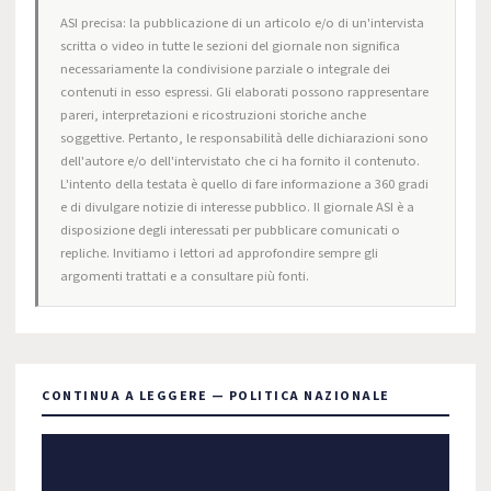
ASI precisa: la pubblicazione di un articolo e/o di un'intervista
scritta o video in tutte le sezioni del giornale non significa
necessariamente la condivisione parziale o integrale dei
contenuti in esso espressi. Gli elaborati possono rappresentare
pareri, interpretazioni e ricostruzioni storiche anche
soggettive. Pertanto, le responsabilità delle dichiarazioni sono
dell'autore e/o dell'intervistato che ci ha fornito il contenuto.
L'intento della testata è quello di fare informazione a 360 gradi
e di divulgare notizie di interesse pubblico. Il giornale ASI è a
disposizione degli interessati per pubblicare comunicati o
repliche. Invitiamo i lettori ad approfondire sempre gli
argomenti trattati e a consultare più fonti.
CONTINUA A LEGGERE — POLITICA NAZIONALE