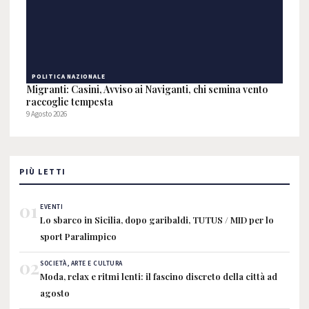
POLITICA NAZIONALE
Migranti: Casini, Avviso ai Naviganti, chi semina vento
raccoglie tempesta
9 Agosto 2026
PIÙ LETTI
01
EVENTI
Lo sbarco in Sicilia, dopo garibaldi, TUTUS / MID per lo
sport Paralimpico
02
SOCIETÀ, ARTE E CULTURA
Moda, relax e ritmi lenti: il fascino discreto della città ad
agosto