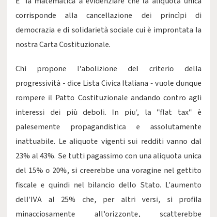
E' la matematica a evidenziare che la aliquota unica
corrisponde alla cancellazione dei princìpi di
democrazia e di solidarietà sociale cui è improntata la
nostra Carta Costituzionale.
Chi propone l'abolizione del criterio della
progressività - dice Lista Civica Italiana - vuole dunque
rompere il Patto Costituzionale andando contro agli
interessi dei più deboli. In piu', la "flat tax" è
palesemente propagandistica e assolutamente
inattuabile. Le aliquote vigenti sui redditi vanno dal
23% al 43%. Se tutti pagassimo con una aliquota unica
del 15% o 20%, si creerebbe una voragine nel gettito
fiscale e quindi nel bilancio dello Stato. L'aumento
dell'IVA al 25% che, per altri versi, si profila
minacciosamente all'orizzonte, scatterebbe