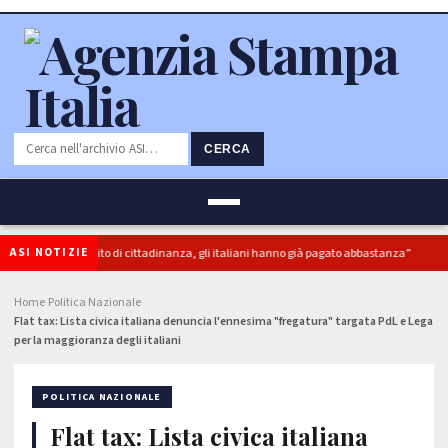
CERCA
ASI NOTIZIE
perbonus e reddito di cittadinanza, gli italiani hanno già pagato abbastanza”
Home
Politica Nazionale
›
›
Flat tax: Lista civica italiana denuncia l'ennesima "fregatura" targata PdL e Lega
per la maggioranza degli italiani
POLITICA NAZIONALE
Flat tax: Lista civica italiana