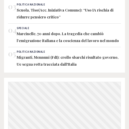
03
POLITICA NAZIONALE
Scuola, Tiso(Acc. Iniziativa Comune): “Uso IA rischia di
ridurre pensiero critico”
04
SPECIALE
Marcinelle, 70 anni dopo. La tragedia che cambiò
l’emigrazione italiana e la coscienza del lavoro nel mondo
05
POLITICA NAZIONALE
Migranti, Mennuni (FdI): crollo sbarchi risultato governo,
Ue segua rotta tracciata dall'Italia