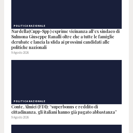
POLITICA NAZIONALE
Nardella(Cnpp-Spp ) esprime vicinanza all'ex sindaco di
Sulmona Giuseppe Ranalli oltre che a tutte le famiglie
derubate e lancia la sfida ai prossimi candidati alle
politiche nazionali
9 Agosto 2026
POLITICA NAZIONALE
Conte, Almici (FDI): “superbonus e reddito di
cittadinanza, gli italiani hanno già pagato abbastanza”
9 Agosto 2026