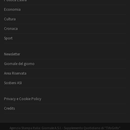
Politica Estera
Economia
Cultura
Cronaca
Sport
Newsletter
Giornale del giorno
Area Riservata
Sostieni ASI
Privacy e Cookie Policy
Credits
Agenzia Stampa Italia: Giornale A.S.I. - Supplemento Quotidiano di "TifoGrifo"