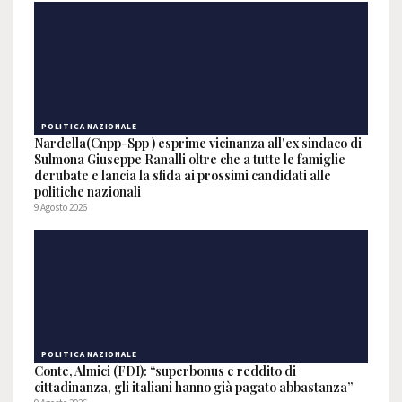
POLITICA NAZIONALE
Nardella(Cnpp-Spp ) esprime vicinanza all'ex sindaco di
Sulmona Giuseppe Ranalli oltre che a tutte le famiglie
derubate e lancia la sfida ai prossimi candidati alle
politiche nazionali
9 Agosto 2026
POLITICA NAZIONALE
Conte, Almici (FDI): “superbonus e reddito di
cittadinanza, gli italiani hanno già pagato abbastanza”