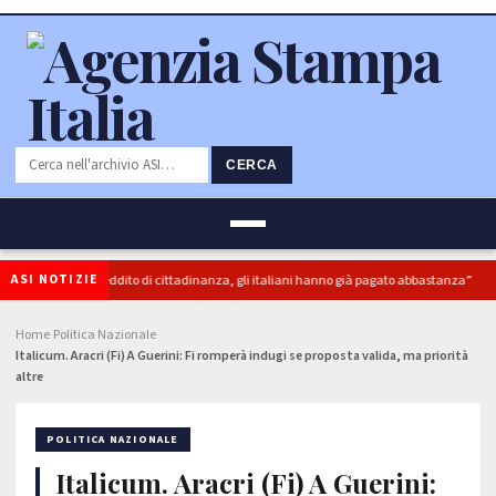
CERCA
ASI NOTIZIE
: “superbonus e reddito di cittadinanza, gli italiani hanno già pagato abbastanza”
Home
Politica Nazionale
›
›
Italicum. Aracri (Fi) A Guerini: Fi romperà indugi se proposta valida, ma priorità
altre
POLITICA NAZIONALE
Italicum. Aracri (Fi) A Guerini: