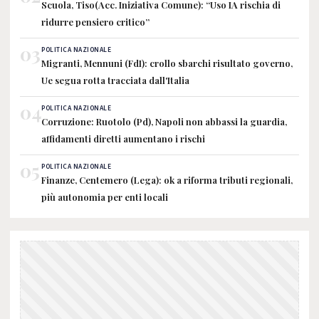
Scuola, Tiso(Acc. Iniziativa Comune): “Uso IA rischia di
ridurre pensiero critico”
03
POLITICA NAZIONALE
Migranti, Mennuni (FdI): crollo sbarchi risultato governo,
Ue segua rotta tracciata dall'Italia
04
POLITICA NAZIONALE
Corruzione: Ruotolo (Pd), Napoli non abbassi la guardia,
affidamenti diretti aumentano i rischi
05
POLITICA NAZIONALE
Finanze, Centemero (Lega): ok a riforma tributi regionali,
più autonomia per enti locali