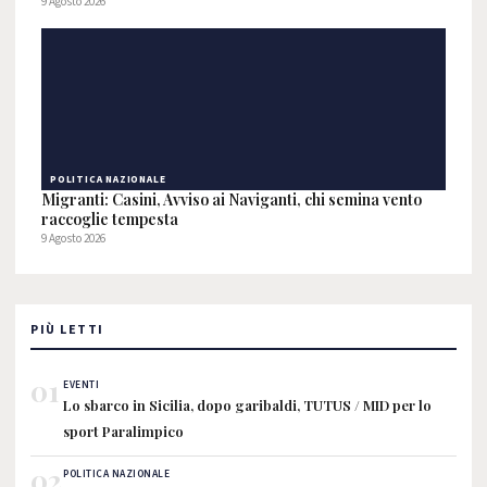
9 Agosto 2026
POLITICA NAZIONALE
Migranti: Casini, Avviso ai Naviganti, chi semina vento
raccoglie tempesta
9 Agosto 2026
PIÙ LETTI
01
EVENTI
Lo sbarco in Sicilia, dopo garibaldi, TUTUS / MID per lo
sport Paralimpico
02
POLITICA NAZIONALE