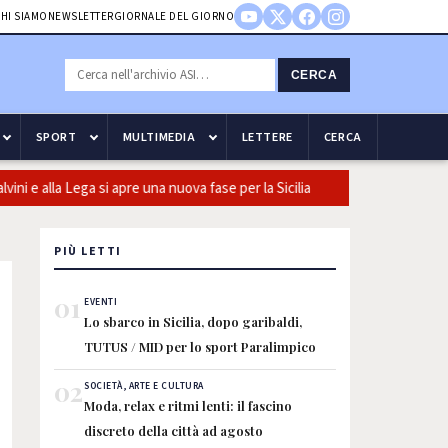
HI SIAMO
NEWSLETTER
GIORNALE DEL GIORNO
CERCA
SPORT
MULTIMEDIA
LETTERE
CERCA
lla Lega si apre una nuova fase per la Sicilia
Olio, Confeuro-Asu:
PIÙ LETTI
01
EVENTI
Lo sbarco in Sicilia, dopo garibaldi,
TUTUS / MID per lo sport Paralimpico
02
SOCIETÀ, ARTE E CULTURA
Moda, relax e ritmi lenti: il fascino
discreto della città ad agosto