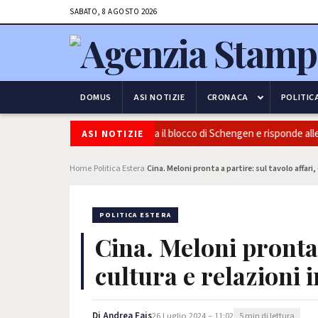
SABATO, 8 AGOSTO 2026
DOMUS
ASI NOTIZIE
CRONACA
POLITIC
 e frontiere: l’Italia conferma il blocco di Schengen e risponde alle press
ASI NOTIZIE
Home
Politica Estera
Cina. Meloni pronta a partire: sul tavolo affari,
›
›
POLITICA ESTERA
Cina. Meloni pronta a
cultura e relazioni 
Di
Andrea Fais
26 Luglio 2024 – 11:02
5 min di lettura