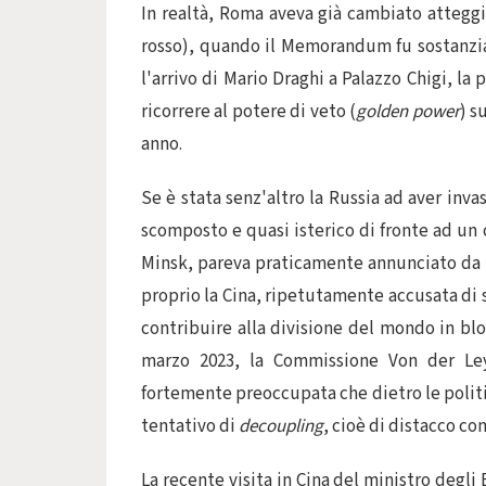
In realtà, Roma aveva già cambiato atteggi
rosso), quando il Memorandum fu sostanzia
l'arrivo di Mario Draghi a Palazzo Chigi, la p
ricorrere al potere di veto (
golden power
) s
anno.
Se è stata senz'altro la Russia ad aver inv
scomposto e quasi isterico di fronte ad un c
Minsk, pareva praticamente annunciato da me
proprio la Cina, ripetutamente accusata di 
contribuire alla divisione del mondo in blo
marzo 2023, la Commissione Von der Leye
fortemente preoccupata che dietro le polit
tentativo di
decoupling
, cioè di distacco c
La recente visita in Cina del ministro degl