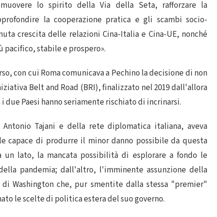
omuovere lo spirito della Via della Seta, rafforzare la
profondire la cooperazione pratica e gli scambi socio-
uta crescita delle relazioni Cina-Italia e Cina-UE, nonché
pacifico, stabile e prospero».
orso, con cui Roma comunicava a Pechino la decisione di non
iativa Belt and Road (BRI), finalizzato nel 2019 dall'allora
a i due Paesi hanno seriamente rischiato di incrinarsi.
o Antonio Tajani e della rete diplomatica italiana, aveva
le capace di produrre il minor danno possibile da questa
a un lato, la mancata possibilità di esplorare a fondo le
della pandemia; dall'altro, l'imminente assunzione della
e di Washington che, pur smentite dalla stessa "premier"
ato le scelte di politica estera del suo governo.