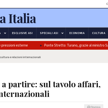
C
A
ESCLUSIVE ASI
SPECIALI ASI
ECONOMIA
CULTURA
ioni esterne
Ponte Stretto: Turano, grazie al ministro Salvini e a
 cultura e relazioni internazionali
 partire: sul tavolo affari,
internazionali
Stampa