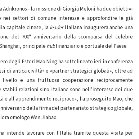
da Adnkronos - la missione di Giorgia Meloni ha due obiettivi
ale nei settori di comune interesse e approfondire le già
lla capitale cinese, la
leader
italiana inaugurerà anche una
one del 700° anniversario della scomparsa del celebre
 Shanghai, principale
hub
finanziario e portuale del Paese.
ero degli Esteri Mao Ning ha sottolineato ieri in conferenza
i di antica civiltà» e «partner strategici globali», oltre ad
 livello e una fruttuosa cooperazione reciprocamente
 stabili relazioni sino-italiane sono nell'interesse dei due
ltà e all'apprendimento reciproco», ha proseguito Mao, che
anniversario della firma del partenariato strategico globale,
'allora omologo Wen Jiabao.
na intende lavorare con l'Italia tramite questa visita per