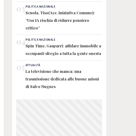
03
POLITICA NAZIONALE
Scuola, Tiso(Acc. Iniziativa Comune):
“Uso IA rischia di ridurre pensiero
critico”
04
POLITICA NAZIONALE
Spin Time, Gasparri: affidare immobile a
occupanti sfregio a tutta la gente onesta
05
ATTUALITÀ
La televisione che manca: una
trasmissione dedicata alle buone azioni
di Salvo Nugnes