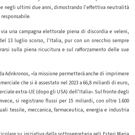
ate negli ultimi due anni, dimostrando l'effettiva neutralità
e responsabile.
 via una campagna elettorale piena di discordia e veleni,
l 13 luglio scorso, l'Italia, pur con un orecchio sempre
rarsi sulla piena ricucitura e sul rafforzamento delle sue
 da Adnkronos, «la missione permetterà anche di imprimere
erciale che si è assestato nel 2023 a 66,8 miliardi di euro,
ciale extra-UE (dopo gli USA) dell'Italia». Sul fronte degli
invece, si registrano flussi per 15 miliardi, con oltre 1.600
quali tessile, meccanica, farmaceutica, energia e industria
colare su iniziativa della sottosegretaria agli Esteri Maria