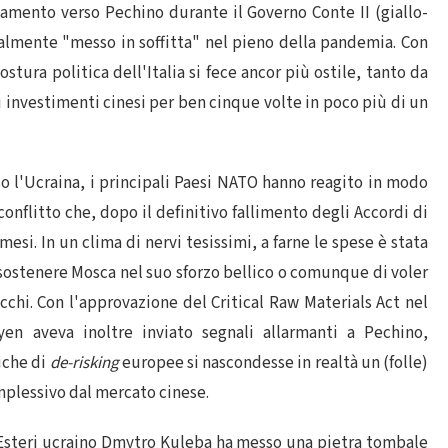
amento verso Pechino durante il Governo Conte II (giallo-
lmente "messo in soffitta" nel pieno della pandemia. Con
ostura politica dell'Italia si fece ancor più ostile, tanto da
u investimenti cinesi per ben cinque volte in poco più di un
aso l'Ucraina, i principali Paesi NATO hanno reagito in modo
onflitto che, dopo il definitivo fallimento degli Accordi di
si. In un clima di nervi tesissimi, a farne le spese è stata
sostenere Mosca nel suo sforzo bellico o comunque di voler
cchi. Con l'approvazione del Critical Raw Materials Act nel
n aveva inoltre inviato segnali allarmanti a Pechino,
iche di
de-risking
europee si nascondesse in realtà un (folle)
omplessivo dal mercato cinese.
i Esteri ucraino Dmytro Kuleba ha messo una pietra tombale