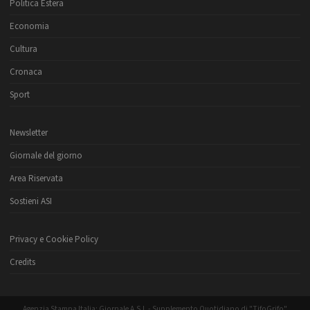
Politica Estera
Economia
Cultura
Cronaca
Sport
Newsletter
Giornale del giorno
Area Riservata
Sostieni ASI
Privacy e Cookie Policy
Credits
Agenzia Stampa Italia: Giornale A.S.I. - Supplemento Quotidiano di "TifoGrifo"