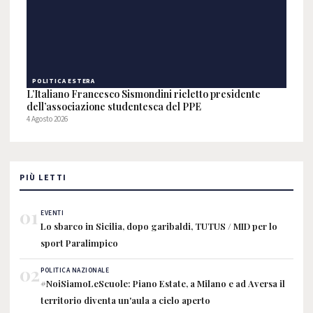
POLITICA ESTERA
L’Italiano Francesco Sismondini rieletto presidente
dell’associazione studentesca del PPE
4 Agosto 2026
PIÙ LETTI
01
EVENTI
Lo sbarco in Sicilia, dopo garibaldi, TUTUS / MID per lo
sport Paralimpico
02
POLITICA NAZIONALE
#NoiSiamoLeScuole: Piano Estate, a Milano e ad Aversa il
territorio diventa un'aula a cielo aperto