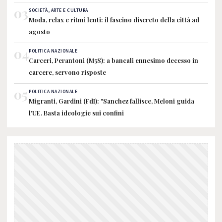
03
SOCIETÀ, ARTE E CULTURA
Moda, relax e ritmi lenti: il fascino discreto della città ad
agosto
04
POLITICA NAZIONALE
Carceri, Perantoni (M5S): a bancali ennesimo decesso in
carcere, servono risposte
05
POLITICA NAZIONALE
Migranti, Gardini (FdI): "Sanchez fallisce, Meloni guida
l'UE. Basta ideologie sui confini