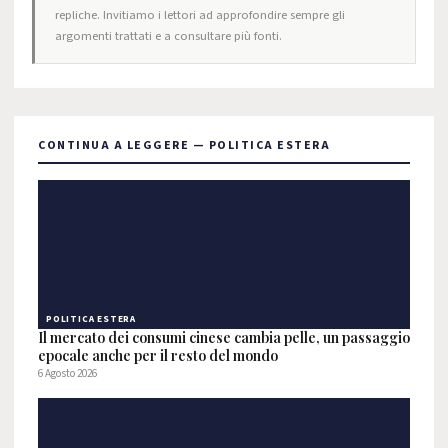
repliche. Invitiamo i lettori ad approfondire sempre gli
argomenti trattati e a consultare più fonti.
CONTINUA A LEGGERE — POLITICA ESTERA
POLITICA ESTERA
Il mercato dei consumi cinese cambia pelle, un passaggio
epocale anche per il resto del mondo
6 Agosto 2026