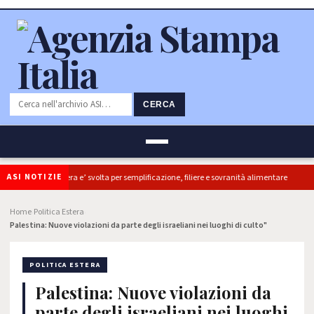
CERCA
ASI NOTIZIE
Coldiretti, ok Camera e’ svolta per semplificazione, filiere e sovranità alimentare
Home
Politica Estera
›
›
Palestina: Nuove violazioni da parte degli israeliani nei luoghi di culto"
POLITICA ESTERA
Palestina: Nuove violazioni da
parte degli israeliani nei luoghi