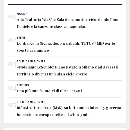
01
MUSICA
Alla Trattoria 'Al28' la Sala della musica, ricordando Pino
Daniele e la canzone classica napoletana
02
EVENTI
Lo sbarco in Sicilia, dopo garibaldi, TUTUS / MID per lo
sport Paralimpico
03
POLITICA NAZIONALE
#NoiSiamoLeScuole: Piano Estate, a Milano e ad Aversa il
territorio diventa un'aula a cielo aperto
04
CULTURA
Uno più uno fa undici di Elisa Fossati
05
POLITICA NAZIONALE
Infrastrutture: Iaria (M5S), su lotto unico intercity governo
bocciato da europa mette a rischio 3 mld