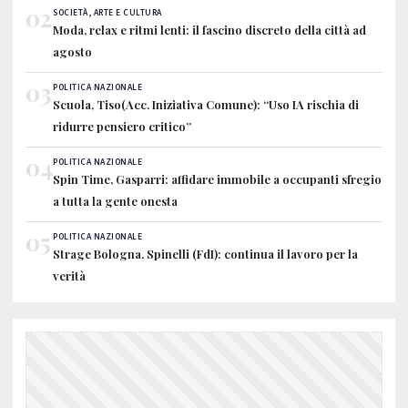
02
SOCIETÀ, ARTE E CULTURA
Moda, relax e ritmi lenti: il fascino discreto della città ad
agosto
03
POLITICA NAZIONALE
Scuola, Tiso(Acc. Iniziativa Comune): “Uso IA rischia di
ridurre pensiero critico”
04
POLITICA NAZIONALE
Spin Time, Gasparri: affidare immobile a occupanti sfregio
a tutta la gente onesta
05
POLITICA NAZIONALE
Strage Bologna. Spinelli (FdI): continua il lavoro per la
verità