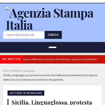
CERCA
ASI NOTIZIE
"L'Ipocrisia del governo offende la memoria dei minatori. onore ai contestatori"
Home
Lettere in redazione
›
›
Sicilia, Linguaglossa, protesta contro l'installazione di antenne 5G a ridosso
delle case. Si costituisce il comitato di quartiere.
LETTERE IN REDAZIONE
Sicilia, Linguaglossa, protesta