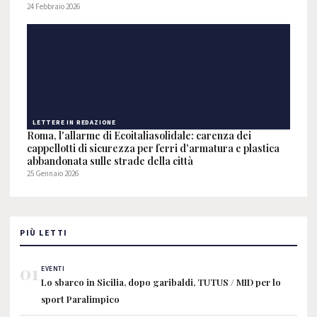
24 Febbraio 2026
LETTERE IN REDAZIONE
Roma, l'allarme di Ecoitaliasolidale: carenza dei
cappellotti di sicurezza per ferri d'armatura e plastica
abbandonata sulle strade della città
25 Gennaio 2026
PIÙ LETTI
01
EVENTI
Lo sbarco in Sicilia, dopo garibaldi, TUTUS / MID per lo
sport Paralimpico